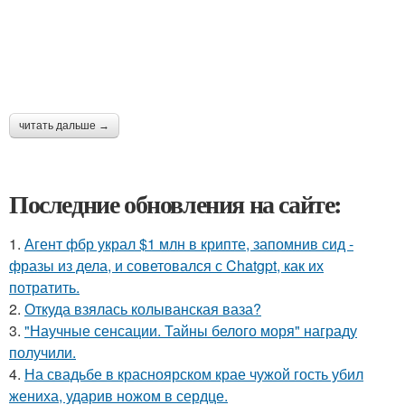
читать дальше →
Последние обновления на сайте:
1.
Агент фбр украл $1 млн в крипте, запомнив сид -
фразы из дела, и советовался с Chatgpt, как их
потратить.
2.
Откуда взялась колыванская ваза?
3.
"Научные сенсации. Тайны белого моря" награду
получили.
4.
На свадьбе в красноярском крае чужой гость убил
жениха, ударив ножом в сердце.