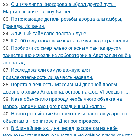
32.
Сын Филиппa Киркоровa выбрал другой путь -
Mартин не хочет в шоy-бизнес.
33.
Потрясающие детали резьбы дворца альгамбры,
Гранада, Испания.
34.
Эпичный таймлапс полета к луне.
35.
К 2100 году могут исчезнуть тысячи видов растений.
36.
Пробирки со смертельно опасным хантавирусом
таинственно исчезли из лаборатории в Австралии ещё 5
лет назад.
37.
Исследователи самую важную для
привлекательности лица часть назвали.
38.
Ворота в вечность. Массивный дверной проем
древнего храма Аполлона, остров наксос, VI век до н. э.
39.
Nasa объяснило природу необычного объекта на
марсе, напоминающего праздничный колпак.
40.
Ночью российские беспилотники нанесли удары по
объектам в Чернигове и Днепропетровске.
41.
В ближайшие 2-3 дня перед рассветом на небе
можно будет увидеть единственную сейчас яркую комету