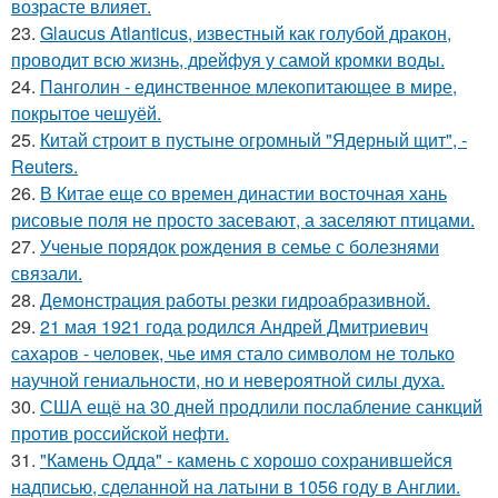
возрасте влияет.
23.
Glaucus Atlanticus, известный как голубой дракон,
проводит всю жизнь, дрейфуя у самой кромки воды.
24.
Панголин - единственное млекопитающее в мире,
покрытое чешуёй.
25.
Китай строит в пустыне огромный "Ядерный щит", -
Reuters.
26.
В Китае еще со времен династии восточная хань
рисовые поля не просто засевают, а заселяют птицами.
27.
Ученые порядок рождения в семье с болезнями
связали.
28.
Демонстрация работы резки гидроабразивной.
29.
21 мая 1921 года родился Андрей Дмитриевич
сахаров - человек, чье имя стало символом не только
научной гениальности, но и невероятной силы духа.
30.
США ещё на 30 дней продлили послабление санкций
против российской нефти.
31.
"Камень Одда" - камень с хорошо сохранившейся
надписью, сделанной на латыни в 1056 году в Англии.