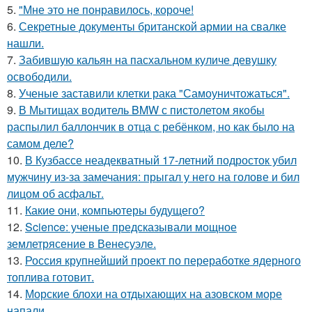
5.
"Мне это не понравилось, короче!
6.
Секретные документы британской армии на свалке
нашли.
7.
Забившую кальян на пасхальном куличе девушку
освободили.
8.
Ученые заставили клетки рака "Самоуничтожаться".
9.
В Мытищах водитель BMW с пистолетом якобы
распылил баллончик в отца с ребёнком, но как было на
самом деле?
10.
В Кузбассе неадекватный 17-летний подросток убил
мужчину из-за замечания: прыгал у него на голове и бил
лицом об асфальт.
11.
Какие они, компьютеры будущего?
12.
Science: ученые предсказывали мощное
землетрясение в Венесуэле.
13.
Россия крупнейший проект по переработке ядерного
топлива готовит.
14.
Морские блохи на отдыхающих на азовском море
напали.