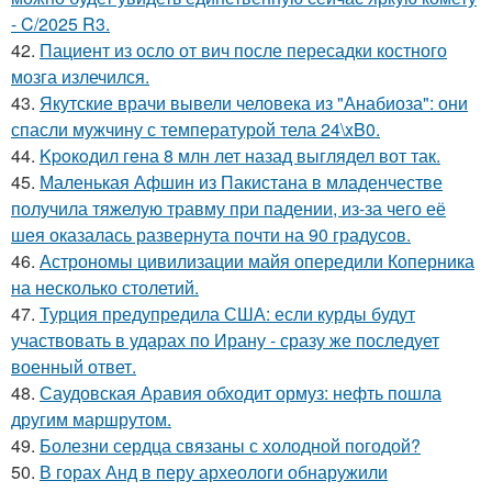
- C/2025 R3.
42.
Пациент из осло от вич после пересадки костного
мозга излечился.
43.
Якутские врачи вывели человека из "Анабиоза": они
спасли мужчину с температурой тела 24\xB0.
44.
Kpoкoдил гeна 8 млн лет назад выглядел вот так.
45.
Маленькая Афшин из Пакистана в младенчестве
получила тяжелую травму при падении, из-за чего её
шея оказалась развернута почти на 90 градусов.
46.
Астрономы цивилизации майя опередили Коперника
на несколько столетий.
47.
Турция предупредила США: если курды будут
участвовать в ударах по Ирану - сразу же последует
военный ответ.
48.
Саудовская Аравия обходит ормуз: нефть пошла
другим маршрутом.
49.
Болезни сердца связаны с холодной погодой?
50.
В горах Анд в перу археологи обнаружили