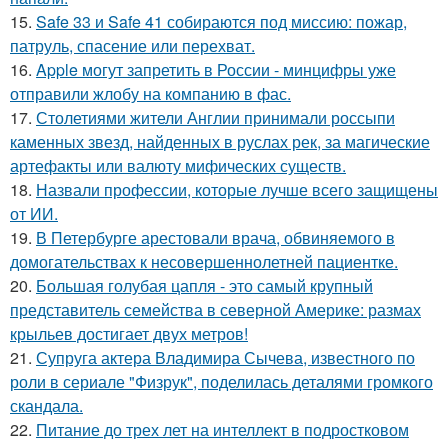
15.
Safe 33 и Safe 41 собираются под миссию: пожар,
патруль, спасение или перехват.
16.
Apple могут запретить в России - минцифры уже
отправили жлобу на компанию в фас.
17.
Столетиями жители Англии принимали россыпи
каменных звезд, найденных в руслах рек, за магические
артефакты или валюту мифических существ.
18.
Назвали профессии, которые лучше всего защищены
от ИИ.
19.
В Петербурге арестовали врача, обвиняемого в
домогательствах к несовершеннолетней пациентке.
20.
Большая голубая цапля - это самый крупный
представитель семейства в северной Америке: размах
крыльев достигает двух метров!
21.
Супруга актера Владимира Сычева, известного по
роли в сериале "Физрук", поделилась деталями громкого
скандала.
22.
Питание до трех лет на интеллект в подростковом