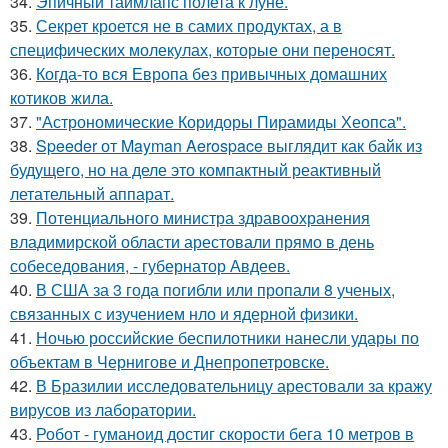
34.
Эпичный таймлапс полета к луне.
35.
Секрет кроется не в самих продуктах, а в
специфических молекулах, которые они переносят.
36.
Когда-то вся Европа без привычных домашних
котиков жила.
37.
"Астрономические Коридоры Пирамиды Хеопса".
38.
Speeder от Mayman Aerospace выглядит как байк из
будущего, но на деле это компактный реактивный
летательный аппарат.
39.
Потенциального министра здравоохранения
владимирской области арестовали прямо в день
собеседования, - губернатор Авдеев.
40.
В США за 3 года погибли или пропали 8 ученых,
связанных с изучением нло и ядерной физики.
41.
Ночью российские беспилотники нанесли удары по
объектам в Чернигове и Днепропетровске.
42.
В Бразилии исследовательницу арестовали за кражу
вирусов из лаборатории.
43.
Робот - гуманоид достиг скорости бега 10 метров в