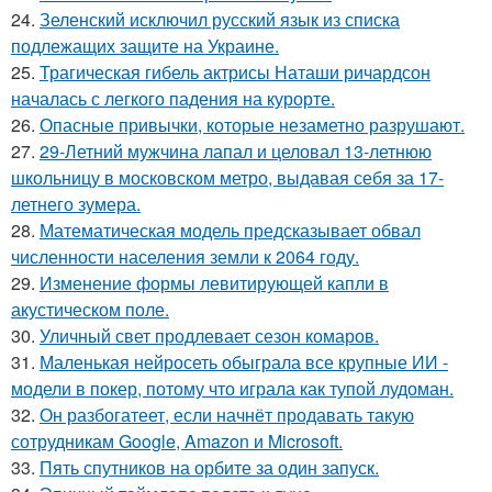
24.
Зеленский исключил русский язык из списка
подлежащих защите на Украине.
25.
Трагическая гибель актрисы Наташи ричардсон
началась с легкого падения на курорте.
26.
Опасные привычки, которые незаметно разрушают.
27.
29-Летний мужчина лапал и целовал 13-летнюю
школьницу в московском метро, выдавая себя за 17-
летнего зумера.
28.
Математическая модель предсказывает обвал
численности населения земли к 2064 году.
29.
Изменение формы левитирующей капли в
акустическом поле.
30.
Уличный свет продлевает сезон комаров.
31.
Маленькая нейросеть обыграла все крупные ИИ -
модели в покер, потому что играла как тупой лудоман.
32.
Он разбогатеет, если начнёт продавать такую
сотрудникам Google, Amazon и Microsoft.
33.
Пять спутников на орбите за один запуск.