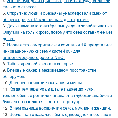
4.
Это не "Вредная Привычка", а сигнал зуда, боли или
сильного стресса.
5.
Открытие: люди и обезьяны унаследовали смех от
общего предка 15 млн лет назад - открытие.
6.
Дочь знаменитого актёра вынуждена зарабатывать в
Onlyfans на голых фото, потому что отец оставил её без
денег.
7.
Норвежско - американская компания 1X представила
инновационную систему кистей рук для
антропоморфного робота NEO.
8.
Тайны древней крепости копорье.
9.
Впервые сахар в межзвездном пространстве
обнаружен.
10.
Древнеславянские сказания и мифы.
11.
Когда температура в штате падает до нуля,
теплолюбивые рептилии впадают в глубокий анабиоз и
буквально сыплются с веток на тротуары.
12.
В чем разница восприятия секса мужчин и женщин.
13.
Вселенная отказалась быть однородной в большом