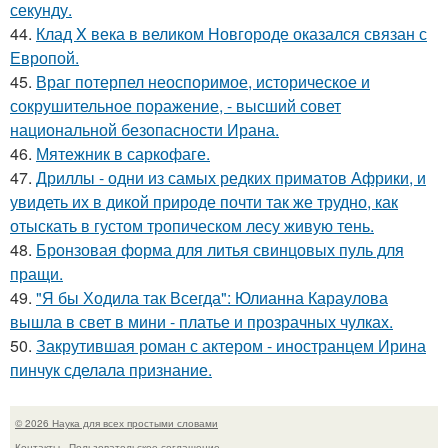
секунду.
44.
Клад X века в великом Новгороде оказался связан с
Европой.
45.
Враг потерпел неоспоримое, историческое и
сокрушительное поражение, - высший совет
национальной безопасности Ирана.
46.
Мятежник в саркофаге.
47.
Дриллы - одни из самых редких приматов Африки, и
увидеть их в дикой природе почти так же трудно, как
отыскать в густом тропическом лесу живую тень.
48.
Бронзовая форма для литья свинцовых пуль для
пращи.
49.
"Я бы Ходила так Всегда": Юлианна Караулова
вышла в свет в мини - платье и прозрачных чулках.
50.
Закрутившая роман с актером - иностранцем Ирина
пинчук сделала признание.
© 2026 Наука для всех простыми словами
Контакты
Пользовательское соглашение