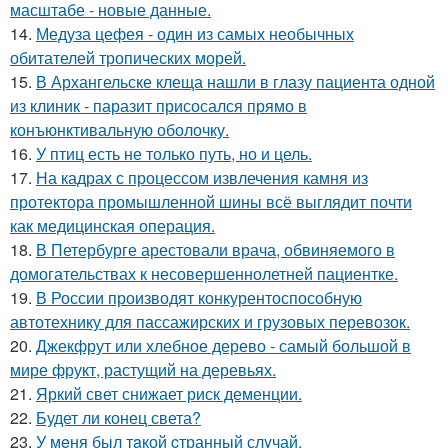
масштабе - новые данные.
14.
Медуза цефея - один из самых необычных
обитателей тропических морей.
15.
В Архангельске клеща нашли в глазу пациента одной
из клиник - паразит присосался прямо в
конъюнктивальную оболочку.
16.
У птиц есть не только путь, но и цель.
17.
На кадрах с процессом извлечения камня из
протектора промышленной шины всё выглядит почти
как медицинская операция.
18.
В Петербурге арестовали врача, обвиняемого в
домогательствах к несовершеннолетней пациентке.
19.
В России производят конкурентоспособную
автотехнику для пассажирских и грузовых перевозок.
20.
Джекфрут или хлебное дерево - самый большой в
мире фрукт, растущий на деревьях.
21.
Яркий свет снижает риск деменции.
22.
Будет ли конец света?
23.
У мeня был тaкой cтранный слyчай.