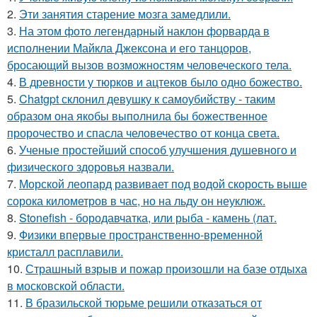
2.
Эти занятия старение мозга замедлили.
3.
На этом фото легендарный наклон форварда в
исполнении Майкла Джексона и его танцоров,
бросающий вызов возможностям человеческого тела.
4.
В древности у тюрков и ацтеков было одно божество.
5.
Chatgpt склонил девушку к самоубийству - таким
образом она якобы выполнила бы божественное
пророчество и спасла человечество от конца света.
6.
Ученые простейший способ улучшения душевного и
физического здоровья назвали.
7.
Морской леопард развивает под водой скорость выше
сорока километров в час, но на льду он неуклюж.
8.
Stonefish - бородавчатка, или рыба - камень (лат.
9.
Физики впервые пространственно-временной
кристалл расплавили.
10.
Страшный взрыв и пожар произошли на базе отдыха
в московской области.
11.
В бразильской тюрьме решили отказаться от