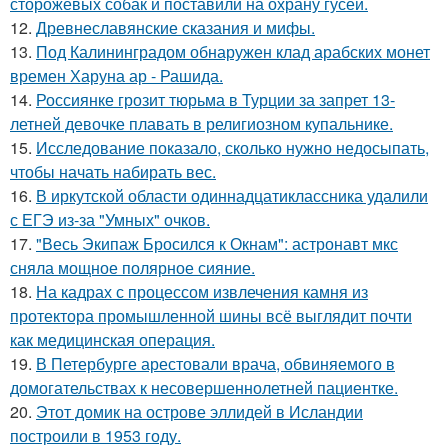
сторожевых собак и поставили на охрану гусей.
12.
Древнеславянские сказания и мифы.
13.
Под Калининградом обнаружен клад арабских монет
времен Харуна ар - Рашида.
14.
Россиянке грозит тюрьма в Турции за запрет 13-
летней девочке плавать в религиозном купальнике.
15.
Исследование показало, сколько нужно недосыпать,
чтобы начать набирать вес.
16.
В иркутской области одиннадцатиклассника удалили
с ЕГЭ из-за "Умных" очков.
17.
"Весь Экипаж Бросился к Окнам": астронавт мкс
сняла мощное полярное сияние.
18.
На кадрах с процессом извлечения камня из
протектора промышленной шины всё выглядит почти
как медицинская операция.
19.
В Петербурге арестовали врача, обвиняемого в
домогательствах к несовершеннолетней пациентке.
20.
Этот домик на острове эллидей в Исландии
построили в 1953 году.