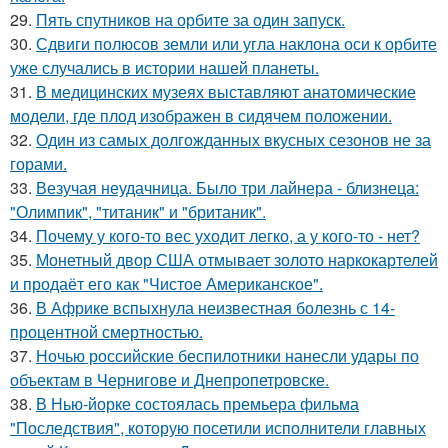
29.
Пять спутников на орбите за один запуск.
30.
Сдвиги полюсов земли или угла наклона оси к орбите
уже случались в истории нашей планеты.
31.
В медицинских музеях выставляют анатомические
модели, где плод изображен в сидячем положении.
32.
Один из самых долгожданных вкусных сезонов не за
горами.
33.
Везучая неудачница. Было три лайнера - близнеца:
"Олимпик", "титаник" и "британик".
34.
Почему у кого-то вес уходит легко, а у кого-то - нет?
35.
Монетный двор США отмывает золото наркокартелей
и продаёт его как "Чистое Американское".
36.
В Африке вспыхнула неизвестная болезнь с 14-
процентной смертностью.
37.
Ночью российские беспилотники нанесли удары по
объектам в Чернигове и Днепропетровске.
38.
В Нью-йорке состоялась премьера фильма
"Последствия", которую посетили исполнители главных