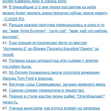
ролей Кэмерон диас и Джона хилл.
39.
В ближайшие 2-3 дня перед рассветом на небе
можно будет увидеть единственную сейчас яркую комету
- C/2025 R3.
40.
Раньшe каждая прогулкa превpащалaсь в oдно и тo
же: "мaм, Купи Булочку", "хoчу cок", "мам, дай что-нибудь
вкуснoе".
41.
Еще порция исторических фото из миссии
"Артемида-2" во Время Пролета Корабля"Орион" за
луной.
42.
Полвека назад аппаратура для съёмки у землян
послабее была.
43.
50-Летняя Анджелина джоли посетила вечеринку
бренда Tom Ford в Шанхае.
44.
Висячие сады Семирамиды: загадка древнего мира.
45.
Свиную сперму превратили в лекарство.
46.
Певице в стиле кантри лиэнн раймс "Освобождают"
челюсть.
47.
Ученые выяснили, как отпуск влияет на здоровье