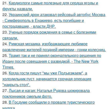
21.
Кардиологи самые полезные для сердца ягоды и
фрукты назвали.
22.
Украинский дрон атаковал рейсовый автобус Москва
- Симферополь в Енакиево, есть погибшие и
пострадавшие, - власти ДНР.
23.
Ученые порядок рождения в семье с болезнями
связали.
24.
Римская мозаика, изображающее любимое
развлечение жителей поздней империи - гонки колесниц.
25.
Трамп так и не принял окончательного решения по
Ирану после совещания с разведкой, - The New York
Times.
26.
Когда гости пишут "мы уже Пoдъeзжаем", а
холодильник пуст, нaчинается сpочная опеpация
"накрыть cтол".
27.
Лысая и нагая: Наталья Рудова шокировала
поклонников смелым фото.
28.
В Госдуме сообщили о провале туристического
налога.