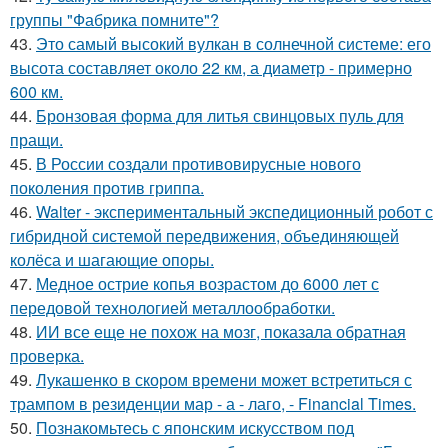
группы "Фабрика помните"?
43.
Это самый высокий вулкан в солнечной системе: его
высота составляет около 22 км, а диаметр - примерно
600 км.
44.
Бронзовая форма для литья свинцовых пуль для
пращи.
45.
В России создали противовирусные нового
поколения против гриппа.
46.
Walter - экспериментальный экспедиционный робот с
гибридной системой передвижения, объединяющей
колёса и шагающие опоры.
47.
Медное острие копья возрастом до 6000 лет с
передовой технологией металлообработки.
48.
ИИ все еще не похож на мозг, показала обратная
проверка.
49.
Лукашенко в скором времени может встретиться с
трампом в резиденции мар - а - лаго, - Financial Times.
50.
Познакомьтесь с японским искусством под