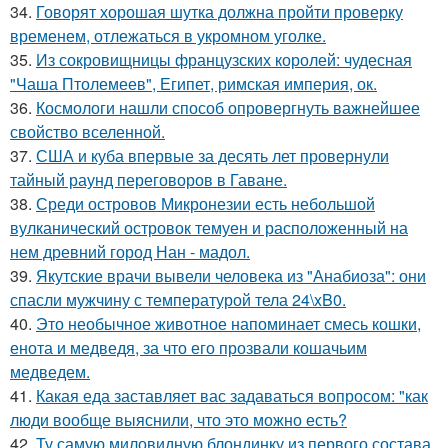
34.
Говорят хорошая шутка должна пройти проверку
временем, отлежаться в укромном уголке.
35.
Из сокровищницы французских королей: чудесная
"Чаша Птолемеев", Египет, римская империя, ок.
36.
Космологи нашли способ опровергнуть важнейшее
свойство вселенной.
37.
США и куба впервые за десять лет провернули
тайный раунд переговоров в Гаване.
38.
Среди островов Микронезии есть небольшой
вулканический островок темуен и расположенный на
нем древний город Нан - мадол.
39.
Якутские врачи вывели человека из "Анабиоза": они
спасли мужчину с температурой тела 24\xB0.
40.
Это необычное животное напоминает смесь кошки,
енота и медведя, за что его прозвали кошачьим
медведем.
41.
Какая еда заставляет вас задаваться вопросом: "как
люди вообще выяснили, что это можно есть?
42.
Ту самую миловидную блондинку из первого состава