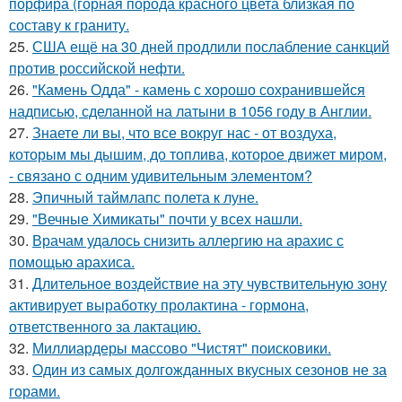
порфира (горная порода красного цвета близкая по
составу к граниту.
25.
США ещё на 30 дней продлили послабление санкций
против российской нефти.
26.
"Камень Одда" - камень с хорошо сохранившейся
надписью, сделанной на латыни в 1056 году в Англии.
27.
Знаете ли вы, что все вокруг нас - от воздуха,
которым мы дышим, до топлива, которое движет миром,
- связано с одним удивительным элементом?
28.
Эпичный таймлапс полета к луне.
29.
"Вечные Химикаты" почти у всех нашли.
30.
Врачам удалось снизить аллергию на арахис с
помощью арахиса.
31.
Длительное воздействие на эту чувствительную зону
активирует выработку пролактина - гормона,
ответственного за лактацию.
32.
Миллиардеры массово "Чистят" поисковики.
33.
Один из самых долгожданных вкусных сезонов не за
горами.