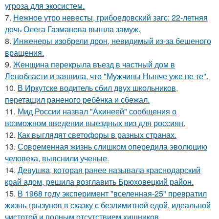
угроза для экосистем.
7.
Нежное утро невесты, грибоедовский загс: 22-летняя
дочь Олега Газманова вышла замуж.
8.
Инженеры изобрели дрон, невидимый из-за бешеного
вращения.
9.
Женщина перекрыла въезд в частный дом в
Ленобласти и заявила, что "Мужчины Нынче уже не те".
10.
В Иркутске водитель сбил двух школьников,
перетащил раненого ребёнка и сбежал.
11.
Мид России назвал "Ахинеей" сообщения о
возможном введении выездных виз для россиян.
12.
Как выглядят светофоры в разных странах.
13.
Современная жизнь слишком опередила эволюцию
человека, выяснили ученые.
14.
Девушка, которая ранее называла краснодарский
край адом, решила возглавить Брюховецкий район.
15.
В 1968 году эксперимент "вселенная-25" превратил
жизнь грызунов в сказку с безлимитной едой, идеальной
чистотой и полным отсутствием хищников.