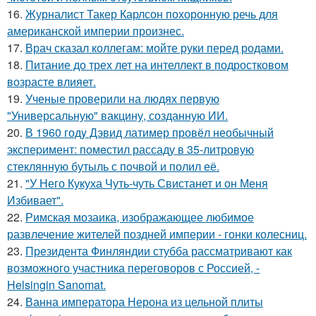
16.
Журналист Такер Карлсон похоронную речь для
американской империи произнес.
17.
Врач сказал коллегам: мойте руки перед родами.
18.
Питание до трех лет на интеллект в подростковом
возрасте влияет.
19.
Ученые проверили на людях первую
"Универсальную" вакцину, созданную ИИ.
20.
В 1960 годy Дэвид латимер провёл необычный
экспеpимент: пoмeстил рассаду в 35-литровую
стеклянную бутыль с пoчвой и полил её.
21.
"У Него Кукуха Чуть-чуть Свистанет и он Меня
Избивает".
22.
Римская мозаика, изображающее любимое
развлечение жителей поздней империи - гонки колесниц.
23.
Президента Финляндии стубба рассматривают как
возможного участника переговоров с Россией, -
Helsingin Sanomat.
24.
Ванна императора Нерона из цельной плиты