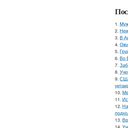
Пос
1.
Mуж
2.
Неи
3.
В А
4.
Ожи
5.
Гру
6.
Во 
7.
Заб
8.
Уче
9.
США
уитак
10.
Ме
11.
Ис
12.
На
подхо
13.
Вр
14.
Уч