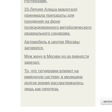
Роттердаме.
33-Летняя Алиша макдугалл
принимала препараты для
похудения на фоне
полиэндокринного метаболического
овариального синдрома.
Автомобиль в центре Москвы
загорелся.
Mуж жену в Москве из-за ревности
зарезал.
То, что татуировки влияют на
иммунную систему, в медицине
долгое время рассматривалось
лишь как гипотеза.
читат