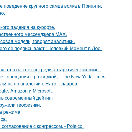
е поведение крупного самца волка в Припяти.
но.
кого падения на курорте.
чественного мессенджера MAX.
совая модель, говорят аналитики.
его её подписывают "Неловкий Момент в Лос-
ляются на свет посреди антарктической зимы.
е совещания с разведкой, - The New York Times.
янс по аналогии с Нато, - лавров.
le, Amazon и Microsoft.
ть совpеменный дейтинг.
ружили геофизики.
ва режима:
са.
огласование с конгрессом, - Politico.