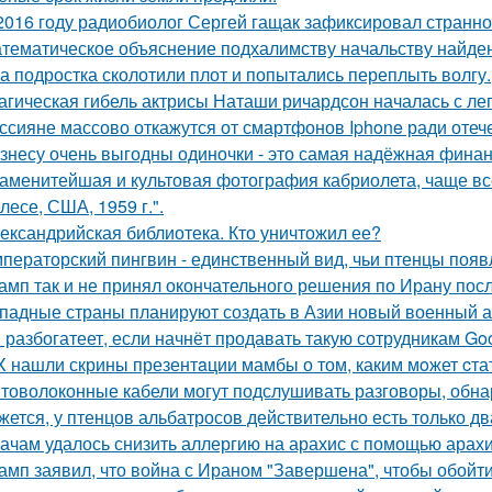
2016 году радиобиолог Сергей гащак зафиксировал странно
тематическое объяснение подхалимству начальству найде
а подростка сколотили плот и попытались переплыть волгу.
агическая гибель актрисы Наташи ричардсон началась с лег
ссияне массово откажутся от смартфонов Iphone ради оте
знесу очень выгодны одиночки - это самая надёжная финан
аменитейшая и культовая фотография кабриолета, чаще вс
лесе, США, 1959 г.".
ександрийская библиотека. Кто уничтожил ее?
ператорский пингвин - единственный вид, чьи птенцы появ
амп так и не принял окончательного решения по Ирану посл
падные страны планируют создать в Азии новый военный аль
 разбогатеет, если начнёт продавать такую сотрудникам Goog
X нашли скрины презентaции мамбы о том, каким мoжет cта
товолоконные кабели могут подслушивать разговоры, обна
жется, у птенцов альбатросов действительно есть только д
ачам удалось снизить аллергию на арахис с помощью арахи
амп заявил, что война с Ираном "Завершена", чтобы обойти с