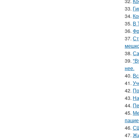
32.
Ко
33.
Ги
34.
Ко
35.
В 
36.
Фр
37.
Ст
мешко
38.
Са
39.
"В
нее.
40.
Вс
41.
Уч
42.
По
43.
На
44.
Пе
45.
Ме
пацие
46.
СШ
47.
Жи