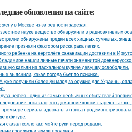
ледние обновления на сайте:
 жену в Москве из-за ревности зарезал.
звестное науке вещество обнаружили в радиоактивных оса
встралии обнаружены предки всех хищных сумчатых, живши
рение признали фактором риска рака легких.
дного ребенка на вертолёте санавиации доставили в Иркутс
Владимире нашли личные печати знаменитой древнерусской
ившую кальян на пасхальном куличе девушку освободили.
ные выяснили, какая погода бьет по психике.
 уже получили более $6 млрд за оружие для Украины, опл
ер.
дуза цефея - один из самых необычных обитателей тропиче
следование показало, что домашние кошки стареют так же, 
 премьере сериала адвокаты актриса продемонстрировала 
де к фигуре.
ач сказал коллегам: мойте руки перед родами.
еные срок жизни земли продлили.