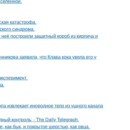
селенной.
ская катастрофа.
ского синдрома.
 неё построили защитный короб из кирпича и
икова заявила, что Клава кока увела его у
эксперимент.
а.
па извлекает инородное тело из ушного канала
й контроль, - The Daily Telegraph.
 как бык, и покрытое шерстью, как овца.