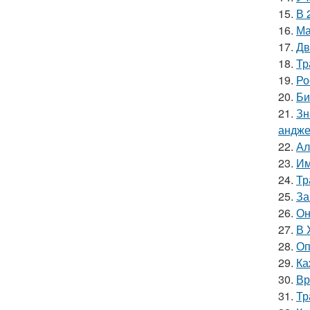
15.
В 
16.
Ма
17.
Дв
18.
Тр
19.
Ро
20.
Би
21.
Зн
андже
22.
Ал
23.
Им
24.
Тр
25.
За
26.
Он
27.
В 
28.
Оп
29.
Ка
30.
Вр
31.
Тр