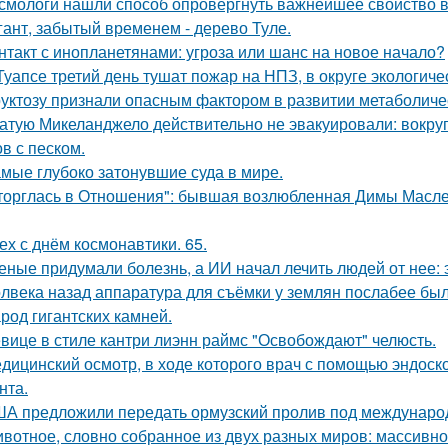
смологи нашли способ опровергнуть важнейшее свойство в
гант, забытый временем - дерево Туле.
нтакт с инопланетянами: угроза или шанс на новое начало?
Туапсе третий день тушат пожар на НПЗ, в округе экологиче
уктозу признали опасным фактором в развитии метаболиче
атую Микеланджело действительно не эвакуировали: вокруг
в с песком.
мые глубоко затонувшие суда в мире.
торглась в Отношения": бывшая возлюбленная Димы Масленн
ех с днём космонавтики. 65.
еные придумали болезнь, а ИИ начал лечить людей от нее: 
лвека назад аппаратура для съёмки у землян послабее был
род гигантских камней.
вице в стиле кантри лиэнн раймс "Освобождают" челюсть.
дицинский осмотр, в ходе которого врач с помощью эндоско
нта.
А предложили передать ормузский пролив под международны
вотное, словно собранное из двух разных миров: массивное,