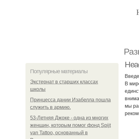
Раз
Head
Популярные материалы
Введ
Экстернат в старших классах
В мир
школы
единс
внима
Принцесса дании Изабелла пошла
мы ра
служить в армию.
реком
53-Летняя Джоке - одна из многих
женщин, которым помог фонд Spijt
van Tattoo, основанный в