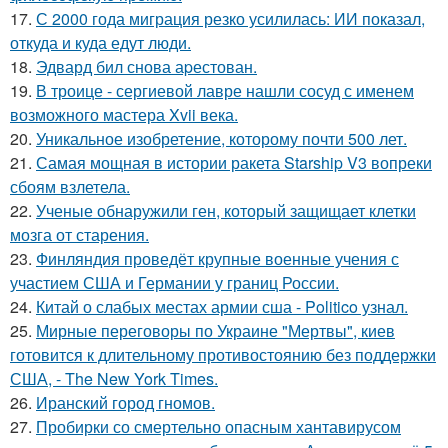
17.
С 2000 года миграция резко усилилась: ИИ показал,
откуда и куда едут люди.
18.
Эдвард бил снова аpестован.
19.
В троице - сергиевой лавре нашли сосуд с именем
возможного мастера Xvii века.
20.
Уникальное изобретение, которому почти 500 лет.
21.
Самая мощная в истории ракета Starship V3 вопреки
сбоям взлетела.
22.
Ученые обнаружили ген, который защищает клетки
мозга от старения.
23.
Финляндия проведёт крупные военные учения с
участием США и Германии у границ России.
24.
Китай о слабых местах армии сша - Politico узнал.
25.
Мирные переговоры по Украине "Мертвы", киев
готовится к длительному противостоянию без поддержки
США, - The New York Times.
26.
Иранский город гномов.
27.
Пробирки со смертельно опасным хантавирусом