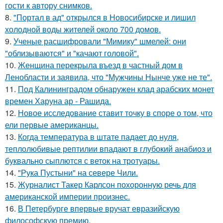
гости к автору снимков.
8.
"Портал в ад" открылся в Новосибирске и лишил
холодной воды жителей около 700 домов.
9.
Ученые расшифровали "Мимику" шмелей: они
"облизываются" и "качают головой".
10.
Женщина перекрыла въезд в частный дом в
Ленобласти и заявила, что "Мужчины Нынче уже не те".
11.
Под Калининградом обнаружен клад арабских монет
времен Харуна ар - Рашида.
12.
Новое исследование ставит точку в споре о том, что
ели первые американцы.
13.
Когда температура в штате падает до нуля,
теплолюбивые рептилии впадают в глубокий анабиоз и
буквально сыплются с веток на тротуары.
14.
"Рука Пустыни" на севере Чили.
15.
Журналист Такер Карлсон похоронную речь для
американской империи произнес.
16.
В Петербурге впервые вручат евразийскую
философскую премию.