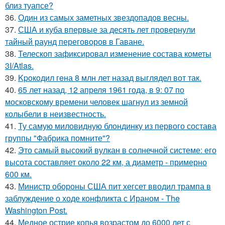
близ туапсе?
36.
Один из самых заметных звездопадов весны.
37.
США и куба впервые за десять лет провернули
тайный раунд переговоров в Гаване.
38.
Телескоп зафиксировал изменение состава кометы
3I/Atlas.
39.
Kpoкoдил гeна 8 млн лет назад выглядел вот так.
40.
65 лет назад, 12 апреля 1961 года, в 9: 07 по
московскому времени человек шагнул из земной
колыбели в неизвестность.
41.
Ту самую миловидную блондинку из первого состава
группы "Фабрика помните"?
42.
Это самый высокий вулкан в солнечной системе: его
высота составляет около 22 км, а диаметр - примерно
600 км.
43.
Министр обороны США пит хегсет вводил трампа в
заблуждение о ходе конфликта с Ираном - The
Washington Post.
44.
Медное острие копья возрастом до 6000 лет с