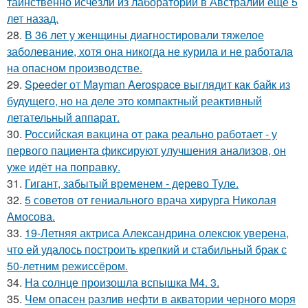
таинственно исчезли из лаборатории в Австралии ещё 5
лет назад.
28.
В 36 лет у женщины диагностировали тяжелое
заболевание, хотя она никогда не курила и не работала
на опасном производстве.
29.
Speeder от Mayman Aerospace выглядит как байк из
будущего, но на деле это компактный реактивный
летательный аппарат.
30.
Российская вакцина от рака реально работает - у
первого пациента фиксируют улучшения анализов, он
уже идёт на поправку.
31.
Гигант, забытый временем - дерево Туле.
32.
5 советов от гениального врача хирурга Николая
Амосова.
33.
19-Летняя актриса Александрина олексюк уверена,
что ей удалось построить крепкий и стабильный брак с
50-летним режиссёром.
34.
На солнце произошла вспышка M4. 3.
35.
Чем опасен разлив нефти в акватории черного моря