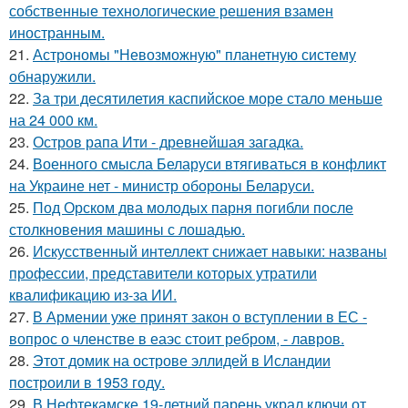
собственные технологические решения взамен
иностранным.
21.
Астрономы "Невозможную" планетную систему
обнаружили.
22.
За три десятилетия каспийское море стало меньше
на 24 000 км.
23.
Остров рапа Ити - древнейшая загадка.
24.
Военного смысла Беларуси втягиваться в конфликт
на Украине нет - министр обороны Беларуси.
25.
Под Орском два молодых парня погибли после
столкновения машины с лошадью.
26.
Искусственный интеллект снижает навыки: названы
профессии, представители которых утратили
квалификацию из-за ИИ.
27.
В Армении уже принят закон о вступлении в ЕС -
вопрос о членстве в еаэс стоит ребром, - лавров.
28.
Этот домик на острове эллидей в Исландии
построили в 1953 году.
29.
В Нефтекамске 19-летний парень украл ключи от