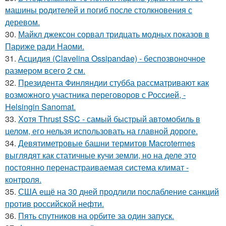
машины родителей и погиб после столкновения с
деревом.
30.
Майкл джексон сорвал тридцать модных показов в
Париже ради Наоми.
31.
Асцидия (Clavelina Ossipandae) - беспозвоночное
размером всего 2 см.
32.
Президента Финляндии стубба рассматривают как
возможного участника переговоров с Россией, -
Helsingin Sanomat.
33.
Хотя Thrust SSC - самый быстрый автомобиль в
целом, его нельзя использовать на главной дороге.
34.
Девятиметровые башни термитов Macrotermes
выглядят как статичные кучи земли, но на деле это
постоянно перенастраиваемая система климат -
контроля.
35.
США ещё на 30 дней продлили послабление санкций
против российской нефти.
36.
Пять спутников на орбите за один запуск.