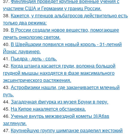
37.
Финляндия проведёт крупные военные учения с
участием США и Германии у границ России.
38.
Кажется, у птенцов альбатросов действительно есть
только два режима:
39.
В России создали новое вещество, помогающее
лечить онкологию светом.
40.
В Швейцарии появился новый король - 31-летний
Йонас лаувинер.
41.
Пьедра - дель - соль.
42.
Когда штанга касается груди, волокна большой
грудной мышцы находятся в фазе максимального
эксцентрического растяжения.
43.
Астрофизики нашли, где заканчивается млечный
путь.
44.
Загадочная фигурка из музея Бруни в перу.
45.
На Кипре накаляется обстановка.
46.
Ученые внутрь межзвездной кометы 3I/Atlas
заглянули.
47.
Крупнейшую группу шимпанзе разделил жестокий