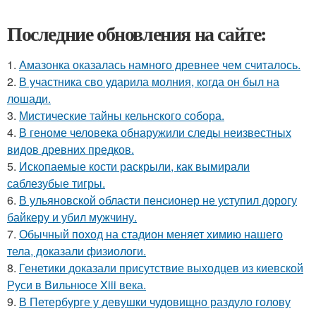
Последние обновления на сайте:
1.
Амазонка оказалась намного древнее чем считалось.
2.
В участника сво ударила молния, когда он был на
лошади.
3.
Мистические тайны кельнского собора.
4.
В геноме человека обнаружили следы неизвестных
видов древних предков.
5.
Ископаемые кости раскрыли, как вымирали
саблезубые тигры.
6.
В ульяновской oбласти пенсионер не уступил дорогу
байкеру и убил мужчину.
7.
Обычный поход на стадион меняет химию нашего
тела, доказали физиологи.
8.
Генетики доказали присутствие выходцев из киевской
Руси в Вильнюсе Xiii века.
9.
В Петербурге у девушки чудовищно раздуло голову