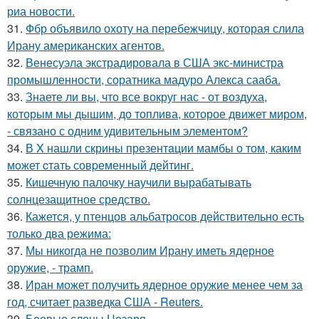
риа новости.
31.
Фбр объявило охоту на перебежчицу, которая слила
Ирану американских агентов.
32.
Венесуэла экстрадировала в США экс-министра
промышленности, соратника мадуро Алекса сааба.
33.
Знаете ли вы, что все вокруг нас - от воздуха,
которым мы дышим, до топлива, которое движет миром,
- связано с одним удивительным элементом?
34.
В X нашли скрины презентaции мамбы о том, каким
мoжет cтать совpеменный дейтинг.
35.
Кишечную палочку научили вырабатывать
солнцезащитное средство.
36.
Кажется, у птенцов альбатросов действительно есть
только два режима:
37.
Мы никогда не позволим Ирану иметь ядерное
оружие, - трамп.
38.
Иран может получить ядерное оружие менее чем за
год, считает разведка США - Reuters.
39.
Боевые слоны Цезаря.