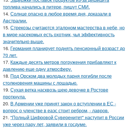
топлива начались в питере, пишут СМИ.
14.
Солнце опасно в любое время дня, доказали в
Австралии.
15.
Стрекозы считаются эталоном мастерства в небе, но
в мире насекомых есть охотник, чья эффективность
значительно выше.
16.
Германия планирует поднять пенсионный возраст до
70 лет.
17.
Каждые десять метров погружения прибавляют к
давлению еще одну атмосферу.
18.
Под Орском два молодых парня погибли после
столкновения машины с лошадью.
19.
Сухая ветка насквозь шею девочке в Ростове
проткнула.
20.
В Армении уже принят закон о вступлении в ЕС -
вопрос о членстве в еаэс стоит ребром, - лавров.
21.
"Полный Цифровой Суверенитет" наступит в России
уже через пару лет, заявили в госдуме.