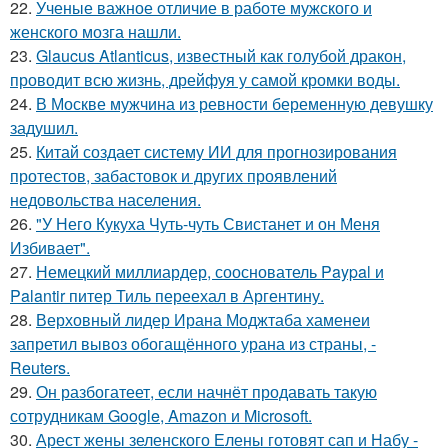
22.
Ученые важное отличие в работе мужского и
женского мозга нашли.
23.
Glaucus Atlanticus, известный как голубой дракон,
проводит всю жизнь, дрейфуя у самой кромки воды.
24.
В Москве мужчина из ревности беременную девушку
задушил.
25.
Китай создает систему ИИ для прогнозирования
протестов, забастовок и других проявлений
недовольства населения.
26.
"У Него Кукуха Чуть-чуть Свистанет и он Меня
Избивает".
27.
Немецкий миллиардер, сооснователь Paypal и
Palantir питер Тиль переехал в Аргентину.
28.
Верховный лидер Ирана Моджтаба хаменеи
запретил вывоз обогащённого урана из страны, -
Reuters.
29.
Он разбогатеет, если начнёт продавать такую
сотрудникам Google, Amazon и Microsoft.
30.
Арест жены зеленского Елены готовят сап и Набу -