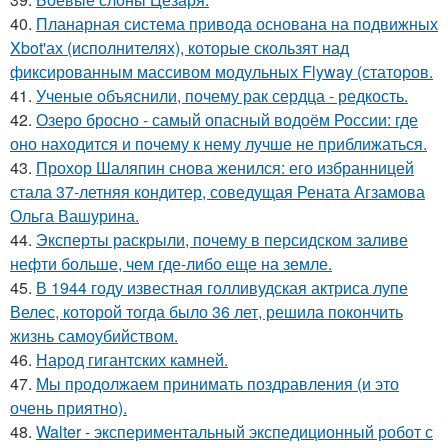
40.
Планарная система привода основана на подвижных
Xbot'ах (исполнителях), которые скользят над
фиксированным массивом модульных Flyway (статоров.
41.
Ученые объяснили, почему рак сердца - редкость.
42.
Озеро бросно - самый опасный водоём России: где
оно находится и почему к нему лучше не приближаться.
43.
Прохор Шаляпин снова женился: его избранницей
стала 37-летняя кондитер, соведущая Рената Агзамова
Ольга Вашурина.
44.
Эксперты раскрыли, почему в персидском заливе
нефти больше, чем где-либо еще на земле.
45.
В 1944 году известная голливудская актриса лупе
Велес, которой тогда было 36 лет, решила покончить
жизнь самоубийством.
46.
Народ гигантских камней.
47.
Мы продолжаем принимать поздравления (и это
очень приятно).
48.
Walter - экспериментальный экспедиционный робот с