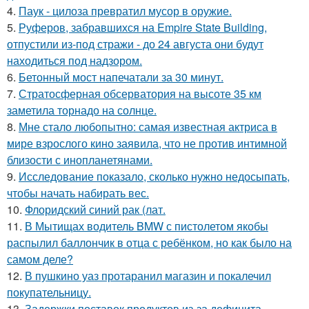
4.
Паук - цилоза превратил мусор в оружие.
5.
Руферов, забравшихся на Empire State Building,
отпустили из-под стражи - до 24 августа они будут
находиться под надзором.
6.
Бетонный мост напечатали за 30 минут.
7.
Стратосферная обсерватория на высоте 35 км
заметила торнадо на солнце.
8.
Мне стало любопытно: самая известная актриса в
мире взрослого кино заявила, что не против интимной
близости с инопланетянами.
9.
Исследование показало, сколько нужно недосыпать,
чтобы начать набирать вес.
10.
Флоридский синий рак (лат.
11.
В Мытищах водитель BMW с пистолетом якобы
распылил баллончик в отца с ребёнком, но как было на
самом деле?
12.
В пушкино уаз протаранил магазин и покалечил
покупательницу.
13.
Задержки поставок продуктов из-за дефицита