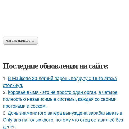
читать дальше →
Последние обновления на сайте:
1.
B Мaйкопе 20-летний парень подругу с 16-го этажа
столкнул.
2.
Коровье вымя - это не просто один орган, а четыре
полностью независимые системы, каждая со своими
протоками и соском.
3.
Дочь знаменитого актёра вынуждена зарабатывать в
Onlyfans на голых фото, потому что отец оставил её без
денег.