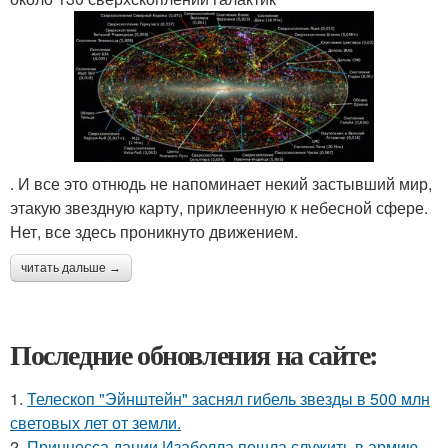
. И все это отнюдь не напоминает некий застывший мир,
этакую звездную карту, приклеенную к небесной сфере.
Нет, все здесь проникнуто движением.
читать дальше →
Последние обновления на сайте:
1.
Телескоп "Эйнштейн" заснял гибель звезды в 500 млн
световых лет от земли.
2.
Принцесса дании Изабелла пошла служить в армию.