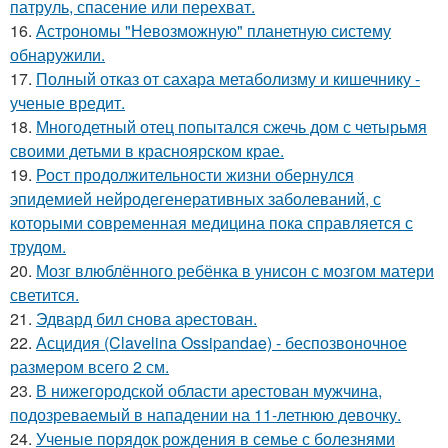
патруль, спасение или перехват.
16.
Астрономы "Невозможную" планетную систему
обнаружили.
17.
Полный отказ от сахара метаболизму и кишечнику -
ученые вредит.
18.
Многодетный отец попытался сжечь дом с четырьмя
своими детьми в красноярском крае.
19.
Рост продолжительности жизни обернулся
эпидемией нейродегенеративных заболеваний, с
которыми современная медицина пока справляется с
трудом.
20.
Мозг влюблённого ребёнка в унисон с мозгом матери
светится.
21.
Эдвард бил снова аpестован.
22.
Асцидия (Clavelina Ossipandae) - беспозвоночное
размером всего 2 см.
23.
В нижегородской области арестован мужчина,
подозреваемый в нападении на 11-летнюю девочку.
24.
Ученые порядок рождения в семье с болезнями