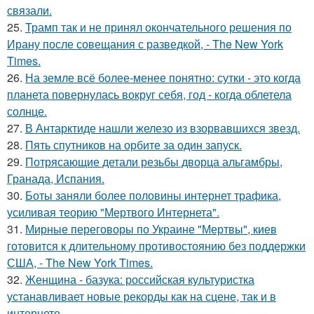
связали.
25.
Трамп так и не принял окончательного решения по
Ирану после совещания с разведкой, - The New York
Times.
26.
На земле всё более-менее понятно: сутки - это когда
планета повернулась вокруг себя, год - когда облетела
солнце.
27.
В Антарктиде нашли железо из взорвавшихся звезд.
28.
Пять спутников на орбите за один запуск.
29.
Потрясающие детали резьбы дворца альгамбры,
Гранада, Испания.
30.
Боты заняли более половины интернет трафика,
усиливая теорию "Мертвого Интернета".
31.
Мирные переговоры по Украине "Мертвы", киев
готовится к длительному противостоянию без поддержки
США, - The New York Times.
32.
Женщина - базука: российская культуристка
устанавливает новые рекорды как на сцене, так и в
интернете.