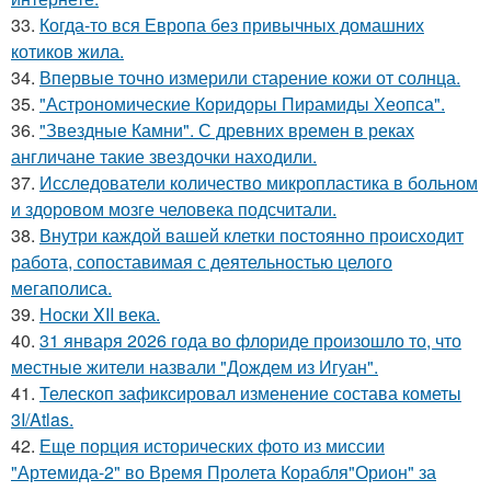
33.
Когда-то вся Европа без привычных домашних
котиков жила.
34.
Впервые точно измерили старение кожи от солнца.
35.
"Астрономические Коридоры Пирамиды Хеопса".
36.
"Звездные Камни". С древних времен в реках
англичане такие звездочки находили.
37.
Исследователи количество микропластика в больном
и здоровом мозге человека подсчитали.
38.
Внутри каждой вашей клетки постоянно происходит
работа, сопоставимая с деятельностью целого
мегаполиса.
39.
Носки XII века.
40.
31 января 2026 года во флориде произошло то, что
местные жители назвали "Дождем из Игуан".
41.
Телескоп зафиксировал изменение состава кометы
3I/Atlas.
42.
Еще порция исторических фото из миссии
"Артемида-2" во Время Пролета Корабля"Орион" за