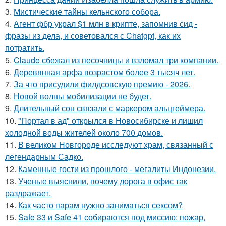
3.
Мистические тайны кельнского собора.
4.
Агент фбр украл $1 млн в крипте, запомнив сид -
фразы из дела, и советовался с Chatgpt, как их
потратить.
5.
Claude сбежал из песочницы и взломал три компании.
6.
Деревянная арфа возрастом более 3 тысяч лет.
7.
За что присудили филдсовскую премию - 2026.
8.
Новой волны мобилизации не будет.
9.
Длительный сон связали с маркером альцгеймера.
10.
"Портал в ад" открылся в Новосибирске и лишил
холодной воды жителей около 700 домов.
11.
В великом Новгороде исследуют храм, связанный с
легендарным Садко.
12.
Каменные гости из прошлого - мегалиты Индонезии.
13.
Ученые выяснили, почему дорога в офис так
раздражает.
14.
Как часто парам нужно заниматься сексом?
15.
Safe 33 и Safe 41 собираются под миссию: пожар,