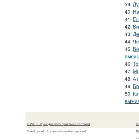
39.
Лу
40.
На
41.
Ещ
42.
Ви
43.
Де
44.
Чё
45.
Во
вмеша
46.
То
47.
Мы
48.
Ат
49.
Бр
50.
Ка
выжив
© 2026 Наука для всех простыми словами
К
П
Самый лучший сайт c познавательной информацией.
г.