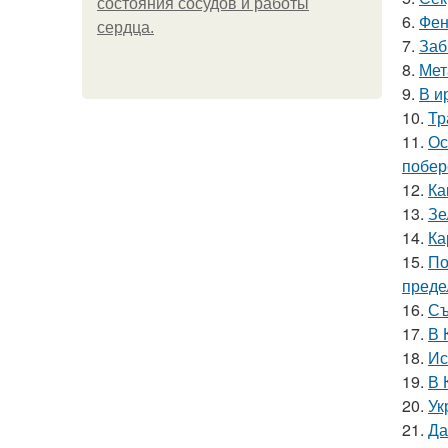
состояния сосудов и работы
6.
Фен
сердца.
7.
Заб
8.
Мет
9.
В и
10.
Тр
11.
Ос
побер
12.
Ка
13.
Зе
14.
Ка
15.
По
преде
16.
Съ
17.
В 
18.
Ис
19.
В 
20.
Ук
21.
Да