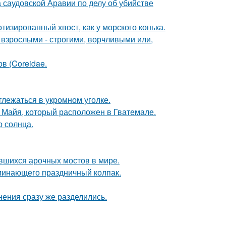
 саудовской Аравии по делу об убийстве
тизированный хвост, как у морского конька.
взрослыми - строгими, ворчливыми или,
ов (Coreidae.
лежаться в укромном уголке.
и Майя, который расположен в Гватемале.
о солнца.
вшихся арочных мостов в мире.
минающего праздничный колпак.
нения сразу же разделились.