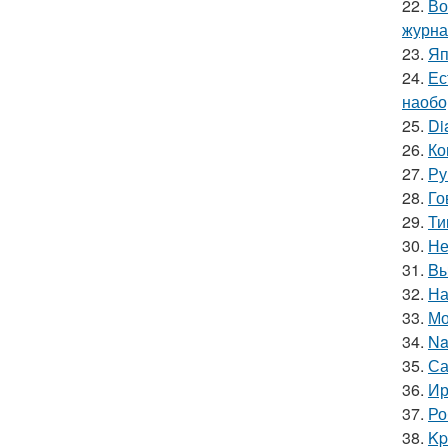
22.
Во
журна
23.
Яп
24.
Ес
наобо
25.
Di
26.
Ко
27.
Ру
28.
Го
29.
Ти
30.
Не
31.
Bы
32.
На
33.
Мо
34.
Na
35.
Са
36.
Ир
37.
Ро
38.
Kp