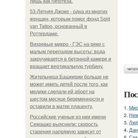
лишь как гипотеза.
53-Летняя Джоке - одна из многих
женщин, которым помог фонд Spijt
van Tattoo, основанный в
Роттердаме.
Вихревые микро - ГЭС на реке с
малым перепадом высоты: вода
закручивается в бетонной камере и
вращает вертикальную турбину.
читат
Жительница Башкирии больше не
может иметь детей после того, как
Пос
медики сделали ей аборт на
шестом месяце беременности и
оставили в матке плаценту.
1.
Мис
2.
Неи
Российские ученые из нии имени
3.
Люб
Семашко выяснили: скорость
4.
Дан
старения напрямую зависит от
5.
Сек