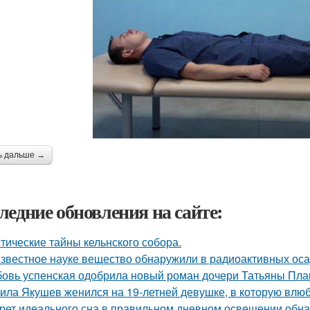
ь дальше →
ледние обновления на сайте:
тические тайны кельнского собора.
звестное науке вещество обнаружили в радиоактивных оса
овь успенская одобрила новый роман дочери Татьяны Пла
ила Якушев женился на 19-летней девушке, в которую влюб
рет идеального сна в правильном дневном освещении обн