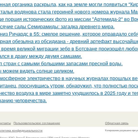
нная органика раскрыла, как на земле могли появиться "Ки
талья водянова стала героиней нового номера журнала Mar
е порция исторических фото из миссии "Артемида-2" во Вр
сячие сады Семирамиды: загадка древнего мира.
низ Ричардс в 55: смелое решение, которое оправдало себя
рная обезьяна из обсидиана - древний артефакт высочайше
 время великой миграции зебр в Ботсване произошёл любо
лся в драку между двумя самцами.
п стран с самыми большими запасами пресной воды.
 можем видеть солнце целиком.
мосферное электричество в научных журналах прошлых ве
итанец, проснувшись утром, обнаружил, что полностью пос
чество воздуха в мире заметно ухудшилось в 2025 году и т
анию человечества.
онтакты
Пользовательское соглашение
Обратная связь
олитика конфидециальности
Копирование разрешено при у
 Москва, ЮАО, Донской, Варшавское шоссе 125Ж корп.6, Бизнес-центр «Меридио»