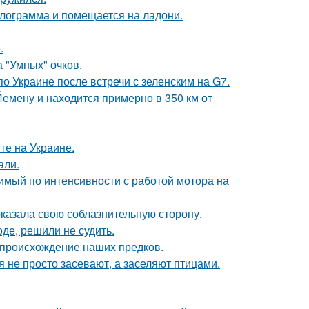
илограмма и помещается на ладони.
.
 "Умных" очков.
о Украине после встречи с зеленским на G7.
Йемену и находится примерно в 350 км от
те на Украине.
али.
вимый по интенсивности с работой мотора на
оказала свою соблазнительную сторону.
де, решили не судить.
 происхождение наших предков.
 не просто засевают, а заселяют птицами.