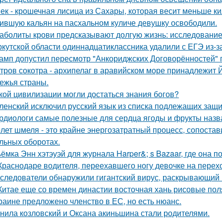
ек - крошечная лисица из Сахары, которая весит меньше к
ившую кальян на пасхальном куличе девушку освободили.
аболиты крови предсказывают долгую жизнь: исследование
ркутской области одиннадцатиклассника удалили с ЕГЭ из-за
амп допустил пересмотр "Анкориджских Договорённостей" п
тров сокотра - архипелаг в аравийском море принадлежит 
ежья страны.
кой цивилизации могли достаться знания богов?
ленский исключил русский язык из списка подлежащих защи
рдиологи самые полезные для сердца ягоды и фрукты назв
лет шмеля - это крайне энергозатратный процесс, сопоста
льных оборотах.
ёмка Энн хэтэуэй для журнала Harper&; s Bazaar, где она п
Краснодаре водителя, переехавшего ногу девочке на перехо
следователи обнаружили гигантский вирус, раскрывающий
Китае еще со времен династии восточная хань рисовые поля
раине предложено членство в ЕС, но есть нюанс.
нила козловский и Оксана акиньшина стали родителями.