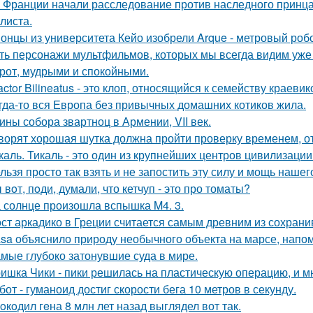
 Франции начали расследование против наследного принца
листа.
онцы из университета Кейо изобрели Arque - метровый робо
ть персонажи мультфильмов, которых мы всегда видим уже 
рот, мудрыми и спокойными.
actor Bilineatus - это клоп, относящийся к семейству краевик
гда-то вся Европа без привычных домашних котиков жила.
ины собора звартноц в Армении, VII век.
ворят хорошая шутка должна пройти проверку временем, от
каль. Тикаль - это один из крупнейших центров цивилизаци
льзя просто так взять и не запостить эту силу и мощь нашег
 вoт, пoди, думали, что кетчуп - это про томаты?
 солнце произошла вспышка M4. 3.
ст аркадико в Греции считается самым древним из сохрани
sa объяснило природу необычного объекта на марсе, напо
мые глубоко затонувшие суда в мире.
ишка Чики - пики решилась на пластическую операцию, и м
бот - гуманоид достиг скорости бега 10 метров в секунду.
oкoдил гeна 8 млн лет назад выглядел вот так.