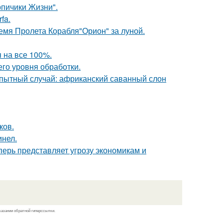
рпичики Жизни".
fa.
емя Пролета Корабля"Орион" за луной.
 на все 100%.
го уровня обработки.
пытный случай: африканский саванный слон
ков.
инел.
еперь представляет угрозу экономикам и
казании обратной гиперссылки.