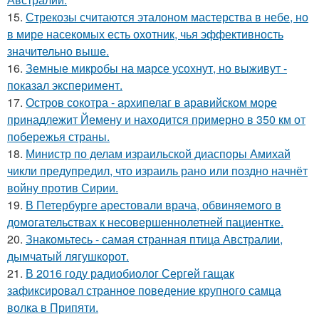
15.
Стрекозы считаются эталоном мастерства в небе, но
в мире насекомых есть охотник, чья эффективность
значительно выше.
16.
Земные микробы на марсе усохнут, но выживут -
показал эксперимент.
17.
Остров сокотра - архипелаг в аравийском море
принадлежит Йемену и находится примерно в 350 км от
побережья страны.
18.
Министр по делам израильской диаспоры Амихай
чикли предупредил, что израиль рано или поздно начнёт
войну против Сирии.
19.
В Петербурге арестовали врача, обвиняемого в
домогательствах к несовершеннолетней пациентке.
20.
Знакомьтесь - самая странная птица Австралии,
дымчатый лягушкорот.
21.
В 2016 году радиобиолог Сергей гащак
зафиксировал странное поведение крупного самца
волка в Припяти.