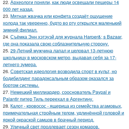
22.
Археологи поняли, как люди освещали пещеры 14
000 лет назад.
23.
Мятная жвачка или конфета создаёт ощущение
холода так уверенно, будто во рту открылся маленький
зимний филиал.
24.
Съёмка Энн хэтэуэй для журнала Harper&; s Bazaar,
где она показала свою соблазнительную сторону.
25.
29-Летний мужчина лапал и целовал 13-летнюю
школьницу в московском метро, выдавая себя за 17-
летнего зумера.
26.
Советская идеология возводила спорт в культ, но
бодибилдинг парадоксальным образом оказался за
бортом системы.
27.
Немецкий миллиардер, сооснователь Paypal и
Palantir питер Тиль переехал в Аргентину.
28.
Калот - кровосос - ящерица из семейства агамовых,
примечательная стройным телом, удлинённой головой и
яркой окраской самцов в брачный период.
29.
Уличный свет продлевает сезон комаров.