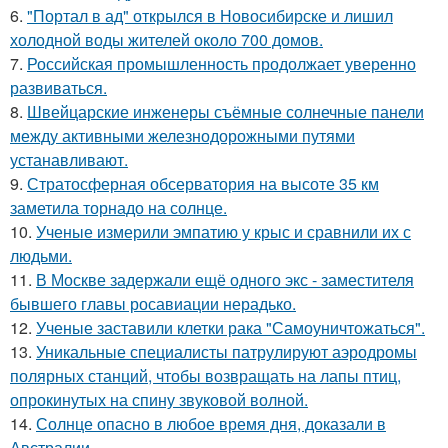
6.
"Портал в ад" открылся в Новосибирске и лишил
холодной воды жителей около 700 домов.
7.
Российская промышленность продолжает уверенно
развиваться.
8.
Швейцарские инженеры съёмные солнечные панели
между активными железнодорожными путями
устанавливают.
9.
Стратосферная обсерватория на высоте 35 км
заметила торнадо на солнце.
10.
Ученые измерили эмпатию у крыс и сравнили их с
людьми.
11.
В Москве задержали ещё одного экс - заместителя
бывшего главы росавиации нерадько.
12.
Ученые заставили клетки рака "Самоуничтожаться".
13.
Уникальные специалисты патрулируют аэродромы
полярных станций, чтобы возвращать на лапы птиц,
опрокинутых на спину звуковой волной.
14.
Солнце опасно в любое время дня, доказали в
Австралии.