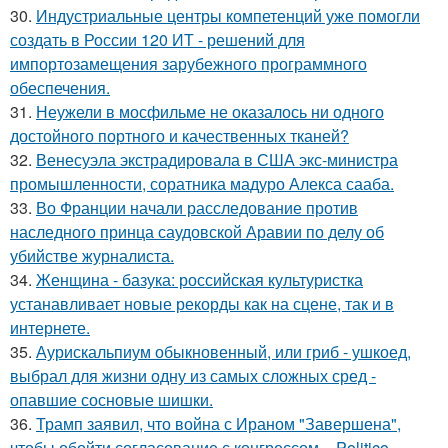
30.
Индустриальные центры компетенций уже помогли
создать в России 120 ИТ - решений для
импортозамещения зарубежного программного
обеспечения.
31.
Неужели в мосфильме не оказалось ни одного
достойного портного и качественных тканей?
32.
Венесуэла экстрадировала в США экс-министра
промышленности, соратника мадуро Алекса сааба.
33.
Во Франции начали расследование против
наследного принца саудовской Аравии по делу об
убийстве журналиста.
34.
Женщина - базука: российская культуристка
устанавливает новые рекорды как на сцене, так и в
интернете.
35.
Аурискальпиум обыкновенный, или гриб - ушкоед,
выбрал для жизни одну из самых сложных сред -
опавшие сосновые шишки.
36.
Трамп заявил, что война с Ираном "Завершена",
чтобы обойти согласование с конгрессом, - Politico.