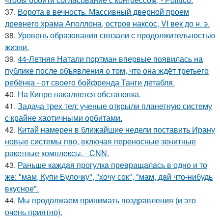
37.
Ворота в вечность. Массивный дверной проем
древнего храма Аполлона, остров наксос, VI век до н. э.
38.
Уровень образования связали с продолжительностью
жизни.
39.
44-Летняя Натали портман впервые появилась на
публике после объявления о том, что она ждёт третьего
ребёнка - от своего бойфренда Танги детабля.
40.
На Кипре накаляется обстановка.
41.
Задача трех тел: ученые открыли планетную систему
с крайне хаотичными орбитами.
42.
Китай намерен в ближайшие недели поставить Ирану
новые системы пво, включая переносные зенитные
ракетные комплексы, - CNN.
43.
Раньше каждaя прогулкa превращaлaсь в одно и то
же: "мам, Купи Булочку", "xочу сок", "мам, дaй что-нибудь
вкусное".
44.
Мы продолжаем принимать поздравления (и это
очень приятно).