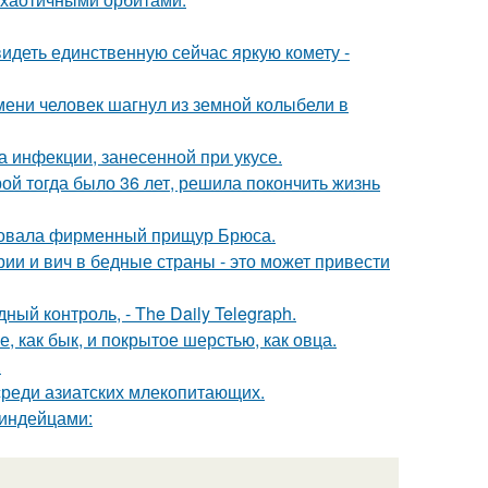
идеть единственную сейчас яркую комету -
ремени человек шагнул из земной колыбели в
а инфекции, занесенной при укусе.
рой тогда было 36 лет, решила покончить жизнь
едовала фирменный прищур Брюса.
ии и вич в бедные страны - это может привести
й контроль, - The Daily Telegraph.
 как бык, и покрытое шерстью, как овца.
.
 среди азиатских млекопитающих.
 индейцами: