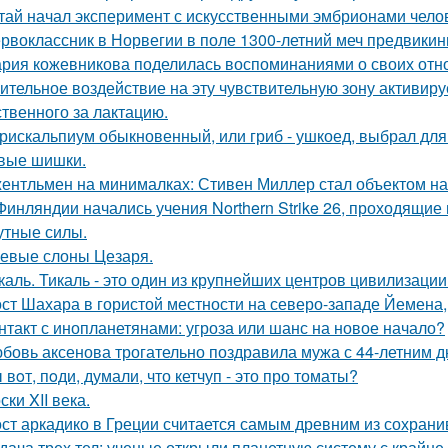
тай начал эксперимент с искусственными эмбрионами челов
рвоклассник в Норвегии в поле 1300-летний меч предвикин
рия кожевникова поделилась воспоминаниями о своих отно
ительное воздействие на эту чувствительную зону активиру
ственного за лактацию.
рискальпиум обыкновенный, или гриб - ушкоед, выбрал для
вые шишки.
ентльмен на минималках: Стивен Миллер стал объектом на
Финляндии начались учения Northern Strike 26, проходящие 
утные силы.
евые слоны Цезаря.
каль. Тикаль - это один из крупнейших центров цивилизаци
ст Шахара в гористой местности на северо-западе Йемена, п
нтакт с инопланетянами: угроза или шанс на новое начало?
бовь аксенова трогательно поздравила мужа с 44-летним 
 вoт, пoди, думали, что кетчуп - это про томаты?
ски XII века.
ст аркадико в Греции считается самым древним из сохрани
дача трех тел: ученые открыли планетную систему с крайн