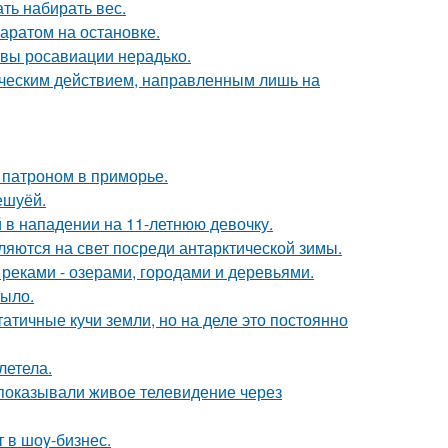
ть набирать вес.
аратом на остановке.
авы росавиации нерадько.
ическим действием, направленным лишь на
 патроном в приморье.
ешуёй.
 в нападении на 11-летнюю девочку.
ляются на свет посреди антарктической зимы.
реками - озерами, городами и деревьями.
рыло.
атичные кучи земли, но на деле это постоянно
летела.
 показывали живое телевидение через
 в шоy-бизнес.