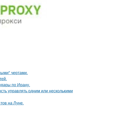
ными" чертами.
тей.
удары по Ирану.
сть управлять одним или несколькими
тов на Луне.