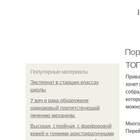
Пор
ТОП
Популярные материалы
Прива
Экстернат в старших классах
хочет
школы
собра
котор
У вич и рака обнаружили
можно
одинаковый препятствующий
лечению механизм.
Много
Высокая, стройная, с фарфоровой
Перей
кожей и тонкими аристократичными