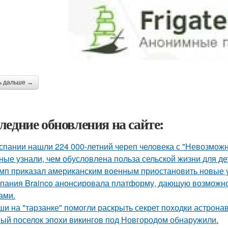
ь дальше →
ледние обновления на сайте:
спании нашли 224 000-летний череп человека с "Невозмож
ные узнали, чем обусловлена польза сельской жизни для де
мп приказал американским военным приостановить новые 
пания Brainco анонсировала платформу, дающую возможно
ами.
и на "тарзанке" помогли раскрыть секрет походки астронав
ый поселок эпохи викингов под Новгородом обнаружили.