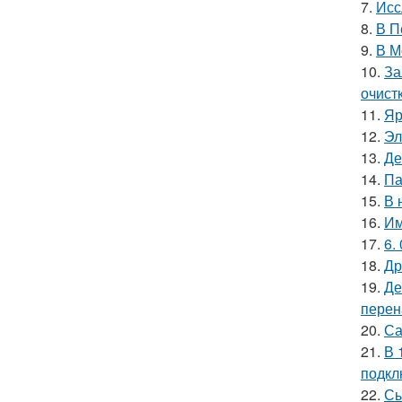
7.
Исс
8.
В П
9.
В М
10.
За
очист
11.
Яр
12.
Эл
13.
Де
14.
Па
15.
В 
16.
Им
17.
6.
18.
Др
19.
Де
перен
20.
Са
21.
В 
подкл
22.
Сы