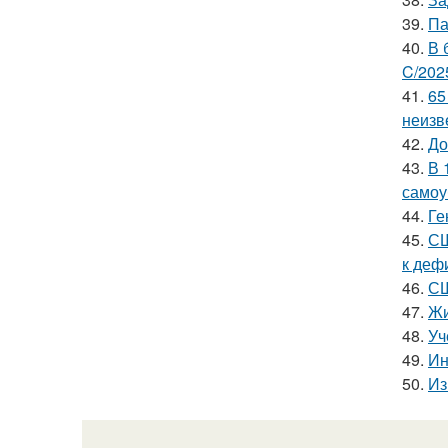
39.
Па
40.
В 
C/202
41.
65
неизв
42.
До
43.
В 
самоу
44.
Ге
45.
СШ
к деф
46.
СШ
47.
Жи
48.
Уч
49.
Ин
50.
Из