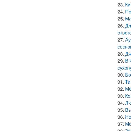
23.
Ки
24.
Пе
25.
Ма
26.
Дл
ответ
27.
Ау
сосно
28.
Дж
29.
В 
сухоп
30.
Бо
31.
Ти
32.
Мо
33.
Ко
34.
Лю
35.
Bы
36.
Но
37.
Мо
38.
За