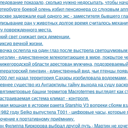
ледование показало, сколько нужно недосыпать, чтобы нача
етербурге боевой олень избил пенсионера со слуховым апп
оскве задержали ещё одного экс - заместителя бывшего гл
лизывание ран у животных долгое время считалось механ
ку поврежденного места.
кий свет снижает риск деменции.
иксир вечной жизни.
вочка ослепла на один глаз после выстрела светошумовым
нголин - единственное млекопитающее в мире, покрытое ч
нижегородской области арестован мужчина, подозреваемый
ператорский пингвин - единственный вид, чьи птенцы появ
 000 лет назад территория Сахары изобиловала водоемами, 
евнее существо из Антарктиды тайну выхода на сушу раск
вятиметровые башни термитов Macrotermes выглядят как ст
астраиваемая система климат - контроля.
мая мощная в истории ракета Starship V3 вопреки сбоям вз
1982 году Seiko выпустила T001 - цифровые часы, которые
ючение к портативному приёмнику.
н Филиппa Киркоровa выбрал другой путь - Mартин не хочет