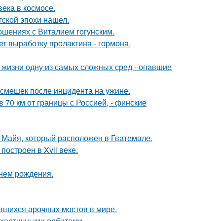
ека в космосе.
гской эпохи нашел.
шениях с Виталием гогунским.
ет выработку пролактина - гормона,
 жизни одну из самых сложных сред - опавшие
смешек после инцидента на ужине.
в 70 км от границы с Россией, - финские
и Майя, который расположен в Гватемале.
остроен в Xvii веке.
днем рождения.
вшихся арочных мостов в мире.
е хаотичными орбитами.