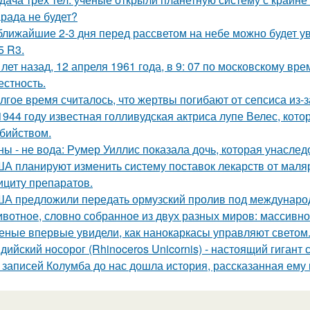
рада не будет?
ближайшие 2-3 дня перед рассветом на небе можно будет ув
5 R3.
 лет назад, 12 апреля 1961 года, в 9: 07 по московскому в
естность.
лгое время считалось, что жертвы погибают от сепсиса из-з
1944 году известная голливудская актриса лупе Велес, кото
бийством.
ны - не вода: Румер Уиллис показала дочь, которая унасл
А планируют изменить систему поставок лекарств от маляр
ициту препаратов.
А предложили передать ормузский пролив под международны
вотное, словно собранное из двух разных миров: массивное,
еные впервые увидели, как нанокаркасы управляют светом
дийский носорог (Rhinoceros Unicornis) - настоящий гигант
 записей Колумба до нас дошла история, рассказанная ему