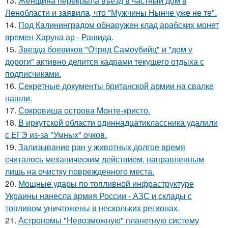
13.
Женщина перекрыла въезд в частный дом в
Ленобласти и заявила, что "Мужчины Нынче уже не те".
14.
Под Калининградом обнаружен клад арабских монет
времен Харуна ар - Рашида.
15.
Звезда боевиков "Отряд Самоубийц" и "дом у
дороги" активно делится кадрами текущего отдыха с
подписчиками.
16.
Секретные документы британской армии на свалке
нашли.
17.
Сокровища острова Монте-кристо.
18.
В иркутской области одиннадцатиклассника удалили
с ЕГЭ из-за "Умных" очков.
19.
Зализывание ран у животных долгое время
считалось механическим действием, направленным
лишь на очистку поврежденного места.
20.
Мощные удары по топливной инфраструктуре
Украины нанесла армия России - АЗС и склады с
топливом уничтожены в нескольких регионах.
21.
Астрономы "Невозможную" планетную систему