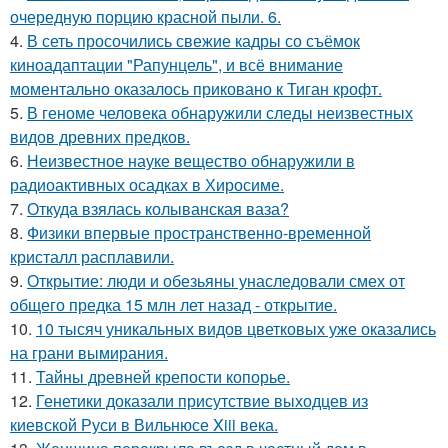
очередную порцию красной пыли. 6.
4.
В сеть просочились свежие кадры со съёмок
киноадаптации "Рапунцель", и всё внимание
моментально оказалось приковано к Тиган крофт.
5.
В геноме человека обнаружили следы неизвестных
видов древних предков.
6.
Неизвестное науке вещество обнаружили в
радиоактивных осадках в Хиросиме.
7.
Откуда взялась колыванская ваза?
8.
Физики впервые пространственно-временной
кристалл расплавили.
9.
Открытие: люди и обезьяны унаследовали смех от
общего предка 15 млн лет назад - открытие.
10.
10 тысяч уникальных видов цветковых уже оказались
на грани вымирания.
11.
Тайны древней крепости копорье.
12.
Генетики доказали присутствие выходцев из
киевской Руси в Вильнюсе Xiii века.