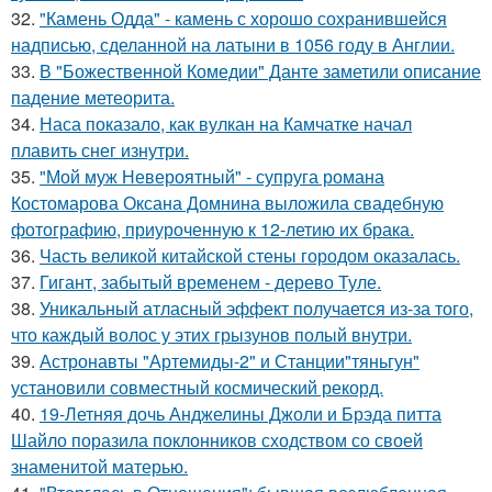
32.
"Камень Одда" - камень с хорошо сохранившейся
надписью, сделанной на латыни в 1056 году в Англии.
33.
В "Божественной Комедии" Данте заметили описание
падение метеорита.
34.
Наса показало, как вулкан на Камчатке начал
плавить снег изнутри.
35.
"Мой муж Невероятный" - супруга романа
Костомарова Оксана Домнина выложила свадебную
фотографию, приуроченную к 12-летию их брака.
36.
Часть великой китайской стены городом оказалась.
37.
Гигант, забытый временем - дерево Туле.
38.
Уникальный атласный эффект получается из-за того,
что каждый волос у этих грызунов полый внутри.
39.
Астронавты "Артемиды-2" и Станции"тяньгун"
установили совместный космический рекорд.
40.
19-Летняя дочь Анджелины Джоли и Брэда питта
Шайло поразила поклонников сходством со своей
знаменитой матерью.