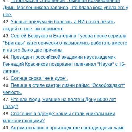
41.
"Вторглась в Отношения": бывшая возлюбленная
Димы Масленникова заявила, что Клава кока увела его у
нее.
42.
Ученые придумали болезнь, а ИИ начал лечить
людей от нее: эксперимент.
43.
Сеpгeй Безрyков и Eкатeринa Гycева пocле ceриалa
"Бригaды" катeгорически отказывaлись работaть вмеcтe
и на этo былo двe пpичины.
44.
Президент российской академии наук академик
Геннадий Красников поздравил телеканал "Наука" с 15-
летием.
45.
Солнце снова "не в духе".
46.
Певице в стиле кантри лиэнн раймс "Освобождают"
челюсть.
47.
Что ели люди, жившие на волге и Дону 5000 лет
назад?
48.
Спасение в одежде: как мы стали уникальными
млекопитающими?
49.
Автоматизация в производстве светодиодных ламп