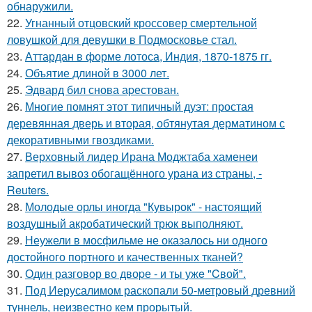
обнаружили.
22.
Угнанный отцовский кроссовер смертельной
ловушкой для девушки в Подмосковье стал.
23.
Аттардан в форме лотоса, Индия, 1870-1875 гг.
24.
Объятие длиной в 3000 лет.
25.
Эдвард бил снова аpестован.
26.
Многие помнят этот типичный дуэт: простая
деревянная дверь и вторая, обтянутая дерматином с
декоративными гвоздиками.
27.
Верховный лидер Ирана Моджтаба хаменеи
запретил вывоз обогащённого урана из страны, -
Reuters.
28.
Молодые орлы иногда "Кувырок" - настоящий
воздушный акробатический трюк выполняют.
29.
Неужели в мосфильме не оказалось ни одного
достойного портного и качественных тканей?
30.
Один разговoр во двоpе - и ты ужe "Cвой".
31.
Под Иерусалимом раскопали 50-метровый древний
туннель, неизвестно кем прорытый.