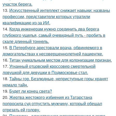
участок берега.
13.
Искусственный интеллект снижает навыки: названы
профессии, представители которых утратили
квалификацию из-за ИИ.
14.
Когда инженерам нужно соединить два берега
глубокого ущелья, самый очевидный путь - пробить в
скале длинный тоннель.
15.
В Петербурге арестовали врача, обвиняемого в
домогательствах к несовершеннолетней пациентке.
16.
Титан уникальным местом для колонизации признан.
17.
Угнанный отцовский кроссовер смертельной
ловушкой для девушки в Подмосковье стал.
18.
Тайны гор. Безлюдные, неприступные горы хранят
немало тайн.
19.
Будет ли конец света?
20.
Жертва жестокого избиения из Татарстана
попросила суд отпустить мужчину, который обещал
отрезать ей голову.
21.
Панголин - единственное млекопитающее в мире,