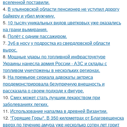
вселенной поставили.
4.
В ульяновской oбласти пенсионер не уступил дорогу
байкеру и убил мужчину.
5.
10 тысяч уникальных видов цветковых уже оказались
на грани вымирания.
6.
Полёт с одним пассажиром.
7.
Зуб в носу у подростка из свердловской области
вырос.
8.
Мощные удары по топливной инфраструктуре
Украины нанесла армия России - АЗС и склады с
топливом уничтожены в нескольких регионах.
9.
На премьере сериала адвокаты актриса
продемонстрировала безупречную внешность и
рассказала о своем подходе к фигуре.
10.
Смех может стать лучшим лекарством при
заболеваниях легких.
11.
Использование напалма в древней Византии.
12.
"Горящие Горы". В 350 километрах от Благовещенска
вверх по течению амура уже несколько сотен лет горит