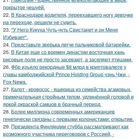
покрытое чешуёй.
22.
В Краснодаре водителя, переехавшего ногу девочке
на переходе, решили не судить.
23.
"У Него Кукуха Чуть-чуть Свистанет и он Меня
Избивает".
24.
Представьте зверька легче пальчиковой батарейки.
25.
В Китае еще со времен династии восточная хань
рисовые поля не просто засевают, а заселяют птицами.
26.
Фбр изъяло рекордные $8 млрд в криптовалюте у
главы камбоджийской Prince Holding Group чэнь Чжи, -
Fox News.
27.
Калот - кровосос - ящерица из семейства агамовых,
примечательная стройным телом, удлинённой головой и
яркой окраской самцов в брачный период.
28.
Более миллиона современных американцев
генетически связаны с первыми колонистами: открытие.
29.
Президента Финляндии стубба рассматривают как
возможного участника переговоров с Россией, -