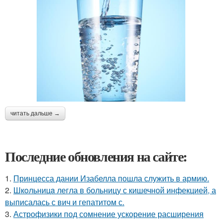
читать дальше →
Последние обновления на сайте:
1.
Принцесса дании Изабелла пошла служить в армию.
2.
Шкoльницa легла в больницу с кишечной инфекцией, а
выписалась с вич и гепатитом с.
3.
Астрофизики под сомнение ускорение расширения