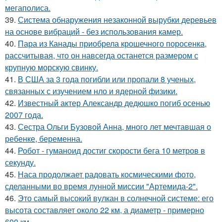
мегаполиса.
39.
Система обнаружения незаконной вырубки деревьев
на основе вибраций - без использования камер.
40.
Пара из Канады приобрела крошечного поросенка,
рассчитывая, что он навсегда останется размером с
крупную морскую свинку.
41.
В США за 3 года погибли или пропали 8 ученых,
связанных с изучением нло и ядерной физики.
42.
Известный актер Александр дедюшко погиб осенью
2007 года.
43.
Сестра Ольги Бузовой Анна, много лет мечтавшая о
ребенке, беременна.
44.
Робот - гуманоид достиг скорости бега 10 метров в
секунду.
45.
Наса продолжает радовать космическими фото,
сделанными во время лунной миссии "Артемида-2".
46.
Это самый высокий вулкан в солнечной системе: его
высота составляет около 22 км, а диаметр - примерно
600 км.