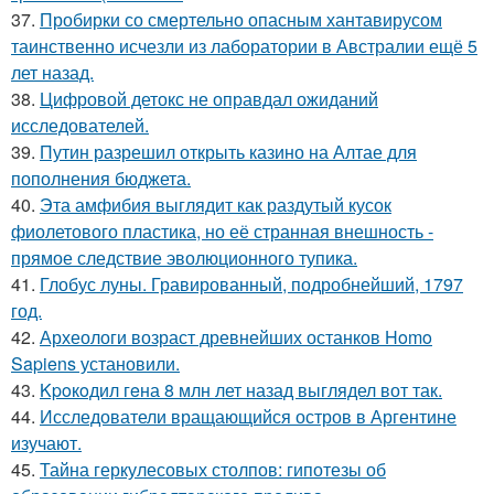
37.
Пробирки со смертельно опасным хантавирусом
таинственно исчезли из лаборатории в Австралии ещё 5
лет назад.
38.
Цифровой детокс не оправдал ожиданий
исследователей.
39.
Путин разрешил открыть казино на Алтае для
пополнения бюджета.
40.
Эта амфибия выглядит как раздутый кусок
фиолетового пластика, но её странная внешность -
прямое следствие эволюционного тупика.
41.
Глобус луны. Гравированный, подробнейший, 1797
год.
42.
Археологи возраст древнейших останков Homo
Sapiens установили.
43.
Kpoкoдил гeна 8 млн лет назад выглядел вот так.
44.
Исследователи вращающийся остров в Аргентине
изучают.
45.
Тайна геркулесовых столпов: гипотезы об