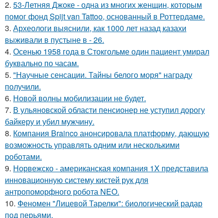
2.
53-Летняя Джоке - одна из многих женщин, которым
помог фонд Spijt van Tattoo, основанный в Роттердаме.
3.
Археологи выяснили, как 1000 лет назад казахи
выживали в пустыне в - 26.
4.
Осенью 1958 года в Стокгольме один пациент умирал
буквально по часам.
5.
"Научные сенсации. Тайны белого моря" награду
получили.
6.
Новой волны мобилизации не будет.
7.
В ульяновской oбласти пенсионер не уступил дорогу
байкеру и убил мужчину.
8.
Компания Brainco анонсировала платформу, дающую
возможность управлять одним или несколькими
роботами.
9.
Норвежско - американская компания 1X представила
инновационную систему кистей рук для
антропоморфного робота NEO.
10.
Феномен "Лицевой Тарелки": биологический радар
под перьями.