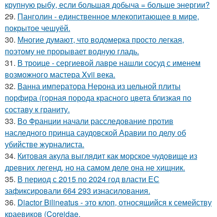
крупную рыбу, если большая добыча = больше энергии?
29.
Панголин - единственное млекопитающее в мире,
покрытое чешуёй.
30.
Многие думают, что водомерка просто легкая,
поэтому не прорывает водную гладь.
31.
В троице - сергиевой лавре нашли сосуд с именем
возможного мастера Xvii века.
32.
Ванна императора Нерона из цельной плиты
порфира (горная порода красного цвета близкая по
составу к граниту.
33.
Во Франции начали расследование против
наследного принца саудовской Аравии по делу об
убийстве журналиста.
34.
Китовая акула выглядит как морское чудовище из
древних легенд, но на самом деле она не хищник.
35.
В период с 2015 по 2024 год власти ЕС
зафиксировали 664 293 изнасилования.
36.
Diactor Bilineatus - это клоп, относящийся к семейству
краевиков (Coreidae.