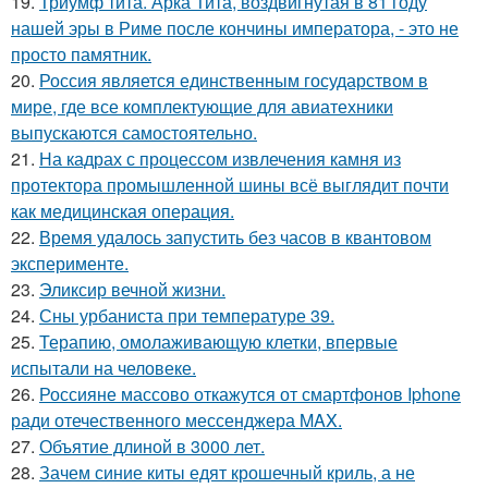
19.
Триумф тита. Арка Тита, воздвигнутая в 81 году
нашей эры в Риме после кончины императора, - это не
просто памятник.
20.
Россия является единственным государством в
мире, где все комплектующие для авиатехники
выпускаются самостоятельно.
21.
На кадрах с процессом извлечения камня из
протектора промышленной шины всё выглядит почти
как медицинская операция.
22.
Время удалось запустить без часов в квантовом
эксперименте.
23.
Эликсир вечной жизни.
24.
Сны урбаниста при температуре 39.
25.
Терапию, омолаживающую клетки, впервые
испытали на человеке.
26.
Россияне массово откажутся от смартфонов Iphone
ради отечественного мессенджера MAX.
27.
Объятие длиной в 3000 лет.
28.
Зачем синие киты едят крошечный криль, а не