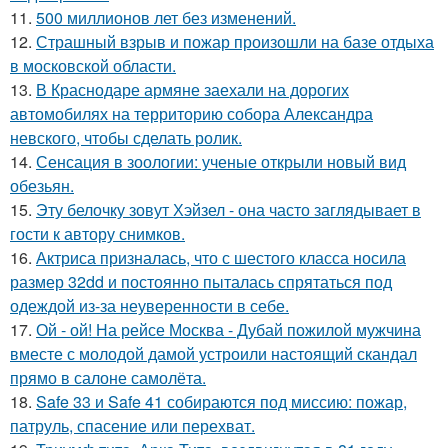
11.
500 миллионов лет без изменений.
12.
Страшный взрыв и пожар произошли на базе отдыха
в московской области.
13.
В Краснодаре армяне заехали на дорогих
автомобилях на территорию собора Александра
невского, чтобы сделать ролик.
14.
Сенсация в зоологии: ученые открыли новый вид
обезьян.
15.
Эту белочку зовут Хэйзел - она часто заглядывает в
гости к автору снимков.
16.
Актриса призналась, что с шестого класса носила
размер 32dd и постоянно пыталась спрятаться под
одеждой из-за неуверенности в себе.
17.
Ой - ой! На рейсе Москва - Дубай пожилой мужчина
вместе с молодой дамой устроили настоящий скандал
прямо в салоне самолёта.
18.
Safe 33 и Safe 41 собираются под миссию: пожар,
патруль, спасение или перехват.