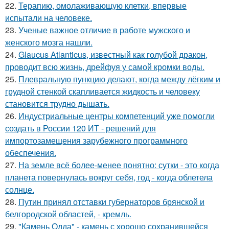
22.
Терапию, омолаживающую клетки, впервые
испытали на человеке.
23.
Ученые важное отличие в работе мужского и
женского мозга нашли.
24.
Glaucus Atlanticus, известный как голубой дракон,
проводит всю жизнь, дрейфуя у самой кромки воды.
25.
Плевральную пункцию делают, когда между лёгким и
грудной стенкой скапливается жидкость и человеку
становится трудно дышать.
26.
Индустриальные центры компетенций уже помогли
создать в России 120 ИТ - решений для
импортозамещения зарубежного программного
обеспечения.
27.
На земле всё более-менее понятно: сутки - это когда
планета повернулась вокруг себя, год - когда облетела
солнце.
28.
Путин принял отставки губернаторов брянской и
белгородской областей, - кремль.
29.
"Камень Одда" - камень с хорошо сохранившейся