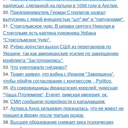
надписью, сделанной на латыни в 1056 году в Англии.
30.
Предприниматель Герман Стерлигов назвал
выпускниц с яркой внешностью "шл* ми" и "папуасками".
31.
Стокгольмское чудо. В церкви святого Николая в
Стокгольме есть картина художника Урбана
"Стокгольмское Чудо".
32.
Рубио допустил выход США из переговоров по
Украине, так как американские усилия по завершению
конфликта "Застопорились".
33.
Что уничтожило гнёздово?
34.
Трамп заявил, что война с Ираном "Завершена",
чтобы обойти согласование с конгрессом, - Politico.
35.
Из сокровищницы французских королей: чудесная
"Чаша Птолемеев", Египет, римская империя, ок.
36.
СМИ сообщили подробности о нападавшем:
37.
Актриса Анна хилькевич призналась, что ее живот не
пришел в форму после третьих родов.
38.
Высшее образование снижает риск психических