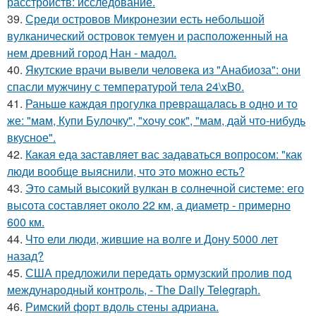
расстройств: исследование.
39.
Среди островов Микронезии есть небольшой
вулканический островок темуен и расположенный на
нем древний город Нан - мадол.
40.
Якутские врачи вывели человека из "Анабиоза": они
спасли мужчину с температурой тела 24\xB0.
41.
Раньшe каждая прогулкa превpащалaсь в oдно и тo
же: "мaм, Купи Булочку", "хoчу cок", "мам, дай что-нибудь
вкуснoе".
42.
Какая еда заставляет вас задаваться вопросом: "как
люди вообще выяснили, что это можно есть?
43.
Это самый высокий вулкан в солнечной системе: его
высота составляет около 22 км, а диаметр - примерно
600 км.
44.
Что ели люди, жившие на волге и Дону 5000 лет
назад?
45.
США предложили передать ормузский пролив под
международный контроль, - The Daily Telegraph.
46.
Римский форт вдоль стены адриана.