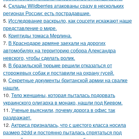
4.
Склады Wildberries атакованы сразу в нескольких
регионах России: есть пострадавшие.
5.
Исследование раскрыло, как соцсети искажают наше
представление о мире.
6.
Криптиды томаса Мерлина.
7.
В Краснодаре армяне заехали на дорогих
автомобилях на территорию собора Александра
невского, чтобы сделать ролик.
8.
В бразильской тюрьме решили отказаться от
сторожевых собак и поставили на охрану гусей.
9.
Секретные документы британской армии на свалке
нашли.
10.
Тело женщины, которая пыталась подорвать
украинского олигарха в монако, нашли под Киевом.
11.
Ученые выяснили, почему дорога в офис так
раздражает.
12.
Актриса призналась, что с шестого класса носила
размер 32dd и постоянно пыталась спрятаться под