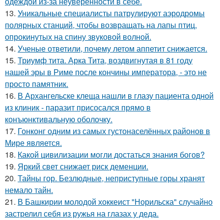
одеждой из-за неуверенности в себе.
13.
Уникальные специалисты патрулируют аэродромы
полярных станций, чтобы возвращать на лапы птиц,
опрокинутых на спину звуковой волной.
14.
Ученые ответили, почему летом аппетит снижается.
15.
Триумф тита. Арка Тита, воздвигнутая в 81 году
нашей эры в Риме после кончины императора, - это не
просто памятник.
16.
В Архангельске клеща нашли в глазу пациента одной
из клиник - паразит присосался прямо в
конъюнктивальную оболочку.
17.
Гонконг одним из самых густонаселённых районов в
Мире является.
18.
Какой цивилизации могли достаться знания богов?
19.
Яркий свет снижает риск деменции.
20.
Тайны гор. Безлюдные, неприступные горы хранят
немало тайн.
21.
В Башкирии молодой хоккеист "Норильска" случайно
застрелил себя из ружья на глазах у деда.