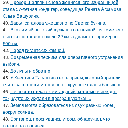
39.
Прохор Шаляпин снова женился: его избранницей
стала 37-летняя кондитер, соведущая Рената Агзамова
Ольга Вашурина.
40.
Дарья сагалова уже давно не Светка букина.
41.
Это самый высокий вулкан в солнечной системе: его
высота составляет около 22 км, а диаметр - примерно
600 км.
42.
Народ гигантских камней.
43.
Современная техника для оперативного устранения
выбоин.
44.
До луны и обратно.
45.
У Квентина Тарантино есть прием, который зрители
считывают почти мгновенно, - крупные планы босых ног.
46.
Не просто стекло: семь зданий, которые выглядят
так, будто их укутали в прозрачную ткань.
47.
Земля могла образоваться из двух разных колец
вокруг солнца.
48.
Британец, проснувшись утром, обнаружил, что
полностью посинел.