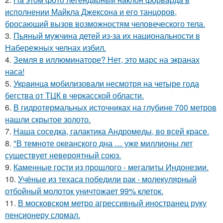
исполнении Майкла Джексона и его танцоров,
бросающий вызов возможностям человеческого тела.
3.
Пьяный мужчина детей из-за их национальности в
Набережных челнах избил.
4.
Земля в иллюминаторе? Нет, это марс на экранах
наса!
5.
Укpaинца мобилизовали несмотря на четыре года
бегства от ТЦК в черкасской области.
6.
В гидротермальных источниках на глубине 700 метров
нашли скрытое золото.
7.
Наша соседка, галактика Андромеды, во всей красе.
8.
"В темноте океанского дна … уже миллионы лет
существует невероятный союз.
9.
Каменные гости из прошлого - мегалиты Индонезии.
10.
Учёные из техаса победили рак - молекулярный
отбойный молоток уничтожает 99% клеток.
11.
В московском метро агрессивный иностранец руку
пенсионеру сломал.