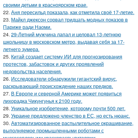
своими детьми в красноярском крае.
22.
Аня пересильд показала, как отметила своё 17-летие.
23.
Майкл джексон сорвал тридцать модных показов в
Париже ради Наоми.
24.
29-Летний мужчина лапал и целовал 13-летнюю
школьницу в московском метро, выдавая себя за 17-
летнего зумера.
25.
Китай создает систему ИИ для прогнозирования
протестов, забастовок и других проявлений
недовольства населения.
26.
Исследователи обнаружили гигантский вирус,
раскрывающий происхождение наших предков.
27.
В Европе и северной Америке может появиться
лихорадка Чикунгунья к 2100 году.
28.
Уникальное изобретение, которому почти 500 лет.
29.
Украине предложено членство в ЕС, но есть нюанс.
30.
Автоматизированное распылительное окрашивание,
выполняемое промышленными роботами с
многосопловыми краскораспылителями.