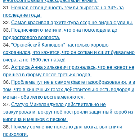
31.
Ночная освещенность земли выросла на 34% за
последние годы.
32.
Самая красивая архитектура ссср не видна с улицы.
33.
Подписчики отметили, что она помолодела до
подросткового возраста.
34.
"Оркнейский Капюшон" настолько хорошо
сохранился, что кажется, что он соткан и сшит буквально
вчера, а не 1500 лет назад!
35.
Актриса Анна хилькевич призналась, что ее живот не
пришел в форму после третьих родов.
36.
Проблема тут не в самом факте газообразования, а в
том, что в кишечных газах действительно есть водород и
метан - оба легко воспламеняются.
37.
Статую Микеланджело действительно не
эвакуировали: вокруг неё построили защитный короб из
кирпича и мешков с песком.
38.
Почему сомнение полезно для мозга: выяснили
психологи.