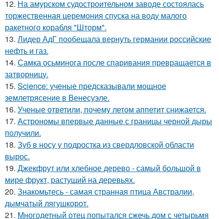
12.
На амурском судостроительном заводе состоялась
торжественная церемония спуска на воду малого
ракетного корабля "Шторм".
13.
Лидер АдГ пообещала вернуть германии российские
нефть и газ.
14.
Самка осьминога после спаривания превращается в
затворницу.
15.
Science: ученые предсказывали мощное
землетрясение в Венесуэле.
16.
Ученые ответили, почему летом аппетит снижается.
17.
Астрономы впервые данные с границы черной дыры
получили.
18.
Зуб в носу у подростка из свердловской области
вырос.
19.
Джекфрут или хлебное дерево - самый большой в
мире фрукт, растущий на деревьях.
20.
Знакомьтесь - самая странная птица Австралии,
дымчатый лягушкорот.
21.
Многодетный отец попытался сжечь дом с четырьмя