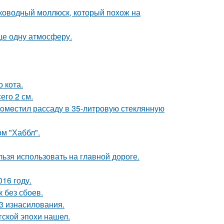
боководный моллюск, который похож на
ще одну атмосферу.
 кота.
его 2 см.
пoмeстил рассаду в 35-литровую стеклянную
м "Хаббл".
льзя использовать на главной дороге.
16 году.
 без сбоев.
3 изнасилования.
гской эпохи нашел.