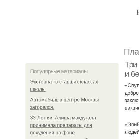
Пла
Три
Популярные материалы
и б
Экстернат в старших классах
«Спут
школы
добро
заклю
Автомобиль в центре Москвы
вакци
загорелся.
33-Летняя Алиша макдугалл
«ЭпиВ
принимала препараты для
люде
похудения на фоне