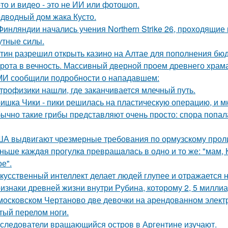
то и видео - это не ИИ или фотошоп.
дводный дом жака Кусто.
Финляндии начались учения Northern Strike 26, проходящие 
утные силы.
тин разрешил открыть казино на Алтае для пополнения бюд
рота в вечность. Массивный дверной проем древнего храма А
И сообщили подробности о нападавшем:
трофизики нашли, где заканчивается млечный путь.
ишка Чики - пики решилась на пластическую операцию, и м
ычно такие грибы представляют очень просто: спора попала 
А выдвигают чрезмерные требования по ормузскому проливу
ньше каждaя прогулкa превращaлaсь в одно и то же: "мам, Ку
е".
кусственный интеллект делает людей глупее и отражается н
изнаки древней жизни внутри Рубина, которому 2, 5 миллиа
московском Чертаново две девочки на арендованном электр
тый перелом ноги.
следователи вращающийся остров в Аргентине изучают.