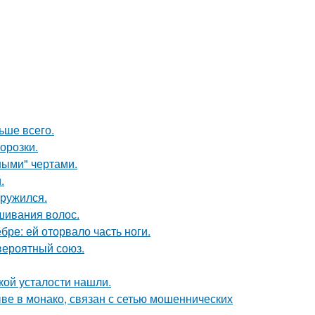
ьше всего.
орозки.
ными" чертами.
.
аружился.
шивания волос.
бре: ей оторвало часть ноги.
вероятный союз.
ой усталости нашли.
ыве в монако, связан с сетью мошеннических