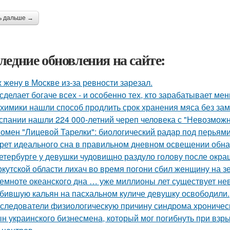
ь дальше →
ледние обновления на сайте:
 жену в Москве из-за ревности зарезал.
сделает богаче всех - и особенно тех, кто зарабатывает мен
химики нашли способ продлить срок хранения мяса без зам
спании нашли 224 000-летний череп человека с "Невозмож
омен "Лицевой Тарелки": биологический радар под перьями
рет идеального сна в правильном дневном освещении обн
етербурге у девушки чудовищно раздуло голову после окра
ркутской области лихач во время погони сбил женщину на зе
темноте океанского дна … уже миллионы лет существует не
бившую кальян на пасхальном куличе девушку освободили.
следователи физиологическую причину синдрома хроническ
н украинского бизнесмена, который мог погибнуть при взр