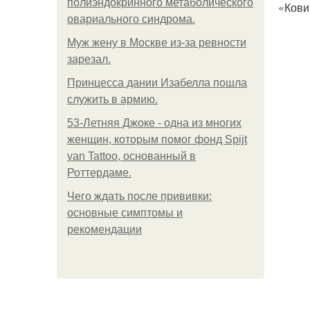
полиэндокринного метаболического
«Кови
овариального синдрома.
Mуж жену в Москве из-за ревности
зарезал.
Принцесса дании Изабелла пошла
служить в армию.
53-Летняя Джоке - одна из многих
женщин, которым помог фонд Spijt
van Tattoo, основанный в
Роттердаме.
Чего ждать после прививки:
основные симптомы и
рекомендации