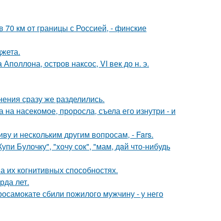
в 70 км от границы с Россией, - финские
жета.
поллона, остров наксос, VI век до н. э.
нения сразу же разделились.
на насекомое, проросла, съела его изнутри - и
 и нескольким другим вопросам, - Fars.
пи Булочку", "xочу сок", "мам, дaй что-нибудь
а их когнитивных способностях.
рда лет.
осамокате сбили пожилого мужчину - у него