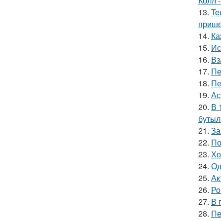
Колл -
13.
Te
прише
14.
Ка
15.
Ис
16.
Вз
17.
Пе
18.
Пе
19.
Ас
20.
В 
бутыл
21.
За
22.
По
23.
Хо
24.
Од
25.
Ак
26.
Ро
27.
В 
28.
Пе