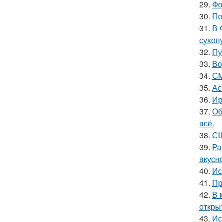
29.
Фо
30.
По
31.
В 
сухоп
32.
Пу
33.
Во
34.
СМ
35.
Ас
36.
Ир
37.
Об
всё.
38.
СШ
39.
Ра
вкусно
40.
Ис
41.
Пр
42.
В 
откры
43.
Ис