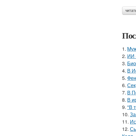
читат
Пос
1.
Mуж
2.
ИИ 
3.
Био
4.
В И
5.
Фен
6.
Сек
7.
В П
8.
В и
9.
"В 
10.
За
11.
Ис
12.
Сы