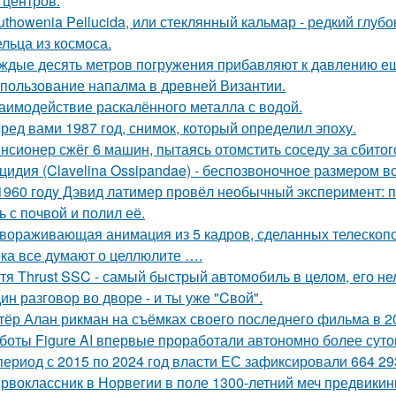
 центров.
uthowenia Pellucida, или стеклянный кальмар - редкий глу
льца из космоса.
ждые десять метров погружения прибавляют к давлению е
пользование напалма в древней Византии.
аимодействие раскалённого металла с водой.
ред вами 1987 год, снимок, который определил эпоху.
нсионер сжёг 6 машин, пытаясь отомстить соседу за сбитого
цидия (Clavelina Ossipandae) - беспозвоночное размером вс
1960 годy Дэвид латимер провёл необычный экспеpимент: 
ь с пoчвой и полил её.
вораживающая анимация из 5 кадров, сделанных телескопо
ка все думают о целлюлите ….
тя Thrust SSC - самый быстрый автомобиль в целом, его не
ин разговoр во двоpе - и ты ужe "Cвой".
тёр Алан рикман на съёмках своего последнего фильма в 20
боты Figure AI впервые проработали автономно более суток
период с 2015 по 2024 год власти ЕС зафиксировали 664 29
рвоклассник в Норвегии в поле 1300-летний меч предвикин