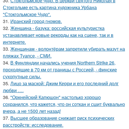
30.
Стокгольмское чудо. В церкви святого Николая в
Стокгольме есть картина художника Урбана
"Стокгольмское Чудо".
31.
Иранский город гномов.
32.
Женщина - базука: российская культуристка
устанавливает новые рекорды как на сцене, так и в
интернете.
33.
Женщинам - волонтёрам запретили убирать мазут на
пляжах Туапсе, - СМИ.
34.
В Финляндии начались учения Northern Strike 26,
проходящие в 70 км от границы с Россией, - финские
сухопутные силы.
35.
Лицо за маской: Джим Керри и его последний долг
любви ….
36.
"Оркнейский Капюшон" настолько хорошо
сохранился, что кажется, что он соткан и сшит буквально
вчера, а не 1500 лет назад!
37.
Высшее образование снижает риск психических
расстройств: исследование.