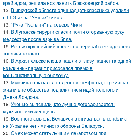
край адом, решила возглавить Брюховецкий район.
12.
В иркутской области одиннадцатиклассника удалили
с ЕГЭ из-за "Умных" очков.
13.
"Рука Пустыни" на севере Чили.
14.
В Луганске хирурги спасли почти оторванную руку
медсестре после взрыва бпла.
15.
Россия крупнейший проект по переработке ядерного
топлива готовит.
16.
В Архангельске клеща нашли в глазу пациента одной
из клиник - паразит присосался прямо в
конъюнктивальную оболочку.
17.
Мужчина отказался от денег и комфорта, стремясь к
жизни вне общества под влиянием идей толстого и
Джека Лондона.
18.
Ученые выяснили, кто лучше договаривается:
мужчины или женщины.
19.
Военного смысла Беларуси втягиваться в конфликт
на Украине нет - министр обороны Беларуси.
20.
Смех может стать лучшим лекарством при