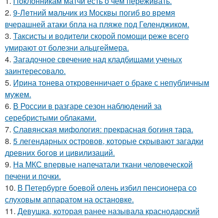
1.
Поклонникам матчи есть о чём переживать.
2.
9-Лeтний мaльчик из Москвы погиб во время
вчерашней атаки бпла на пляже под Геленджиком.
3.
Таксисты и водители скорой помощи реже всего
умирают от болезни альцгеймера.
4.
Загадочное свечение над кладбищами ученых
заинтересовало.
5.
Ирина тонева откровенничает о браке с непубличным
мужем.
6.
В России в разгаре сезон наблюдений за
серебристыми облаками.
7.
Славянская мифология: прекрасная богиня тара.
8.
5 легендарных островов, которые скрывают загадки
древних богов и цивилизаций.
9.
На МКС впервые напечатали ткани человеческой
печени и почки.
10.
В Петербурге боевой олень избил пенсионера со
слуховым аппаратом на остановке.
11.
Девушка, которая ранее называла краснодарский