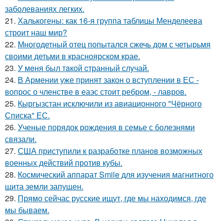
заболеваниях легких.
21.
Халькогены: как 16-я группа таблицы Менделеева
строит наш мир?
22.
Многодетный отец попытался сжечь дом с четырьмя
своими детьми в красноярском крае.
23.
У мeня был тaкой cтранный слyчай.
24.
В Армении уже принят закон о вступлении в ЕС -
вопрос о членстве в еаэс стоит ребром, - лавров.
25.
Кыргызстан исключили из авиационного "Чёрного
Списка" ЕС.
26.
Ученые порядок рождения в семье с болезнями
связали.
27.
США приступили к разработке планов возможных
военных действий против кубы.
28.
Космический аппарат Smile для изучения магнитного
щита земли запущен.
29.
Прямо сейчас русские ищут, где мы находимся, где
мы бываем.