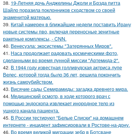
38.
19-Летняя дочь Анджелины Джоли и Брэда питта
Шайло поразила поклонников сходством со своей
знаменитой матерью.
39.
Китай намерен в ближайшие недели поставить Ирану
новые системы пво, включая переносные зенитные
ракетные комплексы, - CNN.
40.
Венесуэла: экосистемы "Затерянных Миров".
41.
Наса продолжает радовать космическими фото,
сделанными во время лунной миссии "Артемида-2".
42.
В 1944 году известная голливудская актриса лупе
Велес, которой тогда было 36 лет, решила покончить
жизнь самоубийством.
43.
Висячие сады Семирамиды: загадка древнего мира.
44.
Медицинский осмотр, в ходе которого врач с
помощью эндоскопа извлекает инородное тело из
ушного канала пациента.
45.
В России тестируют "Белые Списки" на домашнем
интернете - инцидент зафиксировали в Ростове-на-дону.
46.
Во время великой миграции зебр в Ботсване