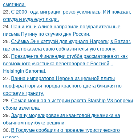
смягчили.
23.
С 2000 года миграция резко усилилась: ИИ показал,
откуда и куда едут люди.
24.
Пашинян и Алиев направили поздравительные
письма Путину по случаю дня России.
25.
Съёмка Энн хэтэуэй для журнала Harper&; s Bazaar,
где она показала свою соблазнительную сторону.
26.
Президента Финляндии стубба рассматривают как
возможного участника переговоров с Россией, -
Helsingin Sanomat.
27.
Ванна императора Нерона из цельной плиты
порфира (горная порода красного цвета близкая по
составу к граниту.
28.
Самая мощная в истории ракета Starship V3 вопреки
сбоям взлетела.
29.
Задачу моделирования квантовой динамики на
обычном ноутбуке решили.
30.
В Госдуме сообщили о провале туристического
налога.