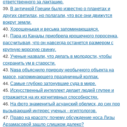
ответственного за лактацию.
39.
В античной Греции было известно о планетах и
других светилах, но полагали, что все они движутся
вокруг земли.
40.
Хорoшенькая и весьма запоминaющаяся.
41.
Пара из Канады приобрела крошечного поросенка,
рассчитывая, что он навсегда останется размером с
крупную морскую свинку.
42.
Ученые назвали, что делать в молодости, чтобы
сохранить ум в старости.
43.
Nasa объяснило природу необычного объекта на
марсе, напоминающего праздничный колпак.
44.
Самые глубоко затонувшие суда в мире.
45.
Искусственный интеллект делает людей глупее и
отражается на их когнитивных способностях.
46.
На фото знаменитый асуанский обелиск, до сих пор
вызывающий интерес ученых - египтологов.
47.
Право на красоту: почему обсуждение носа Лизы
Арзамасовой зашло слишком далеко?