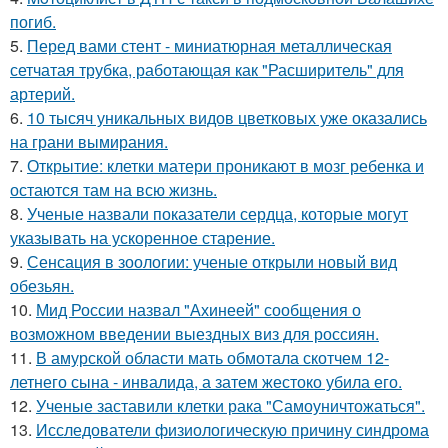
погиб.
5.
Перед вами стент - миниатюрная металлическая
сетчатая трубка, работающая как "Расширитель" для
артерий.
6.
10 тысяч уникальных видов цветковых уже оказались
на грани вымирания.
7.
Открытие: клетки матери проникают в мозг ребенка и
остаются там на всю жизнь.
8.
Ученые назвали показатели сердца, которые могут
указывать на ускоренное старение.
9.
Сенсация в зоологии: ученые открыли новый вид
обезьян.
10.
Мид России назвал "Ахинеей" сообщения о
возможном введении выездных виз для россиян.
11.
В амурской области мать обмотала скотчем 12-
летнего сына - инвалида, а затем жестоко убила его.
12.
Ученые заставили клетки рака "Самоуничтожаться".
13.
Исследователи физиологическую причину синдрома