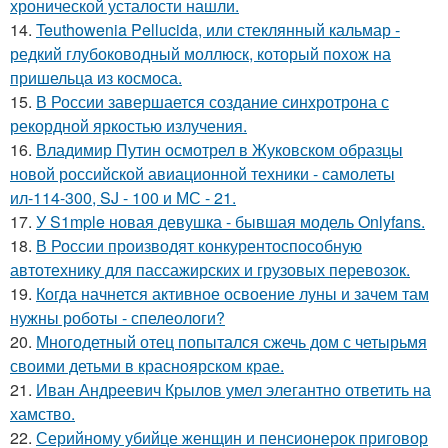
хронической усталости нашли.
14.
Teuthowenia Pellucida, или стеклянный кальмар -
редкий глубоководный моллюск, который похож на
пришельца из космоса.
15.
В России завершается создание синхротрона с
рекордной яркостью излучения.
16.
Владимир Путин осмотрел в Жуковском образцы
новой российской авиационной техники - самолеты
ил-114-300, SJ - 100 и МС - 21.
17.
У S1mple новая девушка - бывшая модель Onlyfans.
18.
В России производят конкурентоспособную
автотехнику для пассажирских и грузовых перевозок.
19.
Когда начнется активное освоение луны и зачем там
нужны роботы - спелеологи?
20.
Многодетный отец попытался сжечь дом с четырьмя
своими детьми в красноярском крае.
21.
Иван Андреевич Крылов умел элегантно ответить на
хамство.
22.
Серийному убийце женщин и пенсионерок приговор