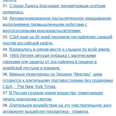
31.
Старая Ладога благодаря трехметровым осетрам
появилась.
32.
Автоматизированное распылительное окрашивание,
выполняемое промышленными роботами с
многосопловыми краскораспылителями.
33.
США ещё на 30 дней продлили послабление санкций
против российской нефти.
34.
Взорвалось в одном месте а слышно по всей земле.
35.
1900-Летняя детская рубашка с магическими
узелками для защиты от зла найдена в пещере в
иудейской пустыне в израиле.
36.
Мирные переговоры по Украине "Мертвы", киев
готовится к длительному противостоянию без поддержки
США, - The New York Times.
37.
В России создали новое вещество, помогающее
лечить онкологию светом.
38.
Длительное воздействие на эту чувствительную зону
активирует выработку пролактина - гормона,