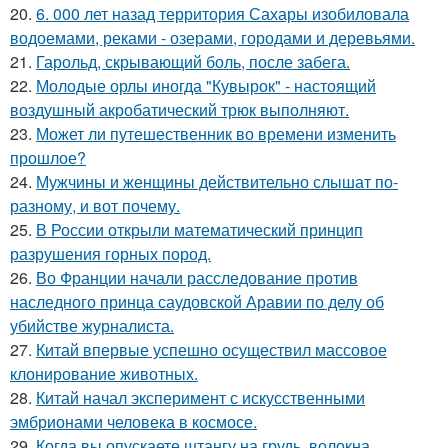
20.
6. 000 лет назад территория Сахары изобиловала
водоемами, реками - озерами, городами и деревьями.
21.
Гарольд, скрывающий боль, после забега.
22.
Молодые орлы иногда "Кувырок" - настоящий
воздушный акробатический трюк выполняют.
23.
Может ли путешественник во времени изменить
прошлое?
24.
Мужчины и женщины действительно слышат по-
разному, и вот почему.
25.
В России открыли математический принцип
разрушения горных пород.
26.
Во Франции начали расследование против
наследного принца саудовской Аравии по делу об
убийстве журналиста.
27.
Китай впервые успешно осуществил массовое
клонирование животных.
28.
Китай начал эксперимент с искусственными
эмбрионами человека в космосе.
29.
Когда вы опускаете штангу на грудь, волокна