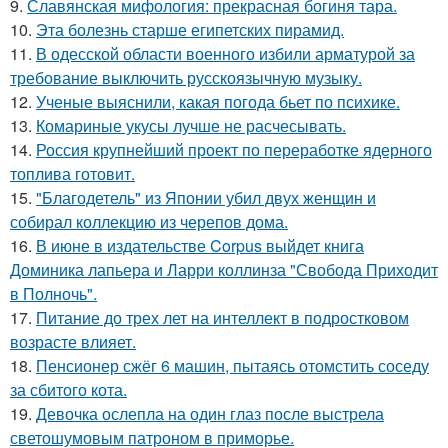
9.
Славянская мифология: прекрасная богиня тара.
10.
Эта болезнь старше египетских пирамид.
11.
В одесской области военного избили арматурой за
требование выключить русскоязычную музыку.
12.
Ученые выяснили, какая погода бьет по психике.
13.
Комариные укусы лучше не расчесывать.
14.
Россия крупнейший проект по переработке ядерного
топлива готовит.
15.
"Благодетель" из Японии убил двух женщин и
собирал коллекцию из черепов дома.
16.
В июне в издательстве Corpus выйдет книга
Доминика лапьера и Ларри коллинза "Свобода Приходит
в Полночь".
17.
Питание до трех лет на интеллект в подростковом
возрасте влияет.
18.
Пенсионер сжёг 6 машин, пытаясь отомстить соседу
за сбитого кота.
19.
Девочка ослепла на один глаз после выстрела
светошумовым патроном в приморье.