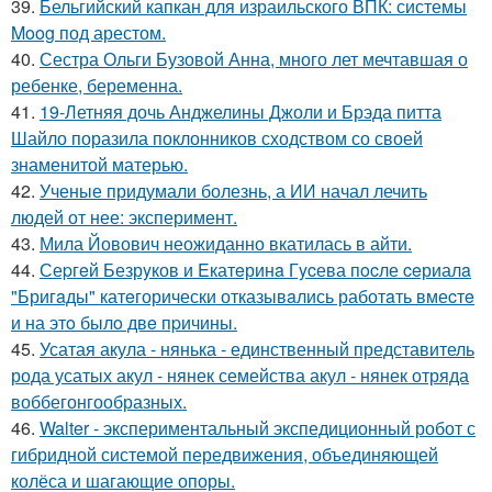
39.
Бельгийский капкан для израильского ВПК: системы
Moog под арестом.
40.
Сестра Ольги Бузовой Анна, много лет мечтавшая о
ребенке, беременна.
41.
19-Летняя дочь Анджелины Джоли и Брэда питта
Шайло поразила поклонников сходством со своей
знаменитой матерью.
42.
Ученые придумали болезнь, а ИИ начал лечить
людей от нее: эксперимент.
43.
Мила Йовович неожиданно вкатилась в айти.
44.
Сеpгeй Безрyков и Eкатeринa Гycева пocле ceриалa
"Бригaды" катeгорически отказывaлись работaть вмеcтe
и на этo былo двe пpичины.
45.
Усатая акула - нянька - единственный представитель
рода усатых акул - нянек семейства акул - нянек отряда
воббегонгообразных.
46.
Walter - экспериментальный экспедиционный робот с
гибридной системой передвижения, объединяющей
колёса и шагающие опоры.