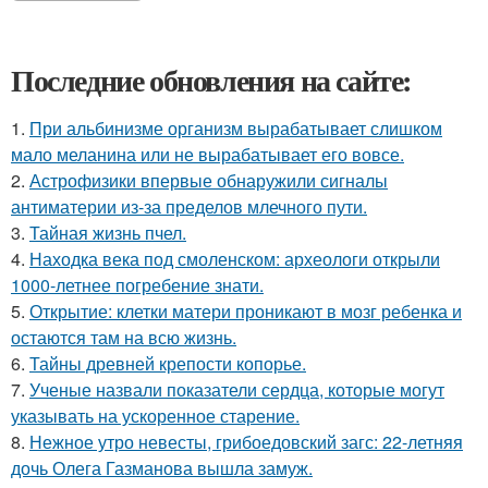
Последние обновления на сайте:
1.
При альбинизме организм вырабатывает слишком
мало меланина или не вырабатывает его вовсе.
2.
Астрофизики впервые обнаружили сигналы
антиматерии из-за пределов млечного пути.
3.
Тайная жизнь пчел.
4.
Находка века под смоленском: археологи открыли
1000-летнее погребение знати.
5.
Открытие: клетки матери проникают в мозг ребенка и
остаются там на всю жизнь.
6.
Тайны древней крепости копорье.
7.
Ученые назвали показатели сердца, которые могут
указывать на ускоренное старение.
8.
Нежное утро невесты, грибоедовский загс: 22-летняя
дочь Олега Газманова вышла замуж.