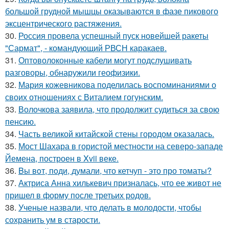
большой грудной мышцы оказываются в фазе пикового
эксцентрического растяжения.
30.
Россия провела успешный пуск новейшей ракеты
"Сармат", - командующий РВСН каракаев.
31.
Оптоволоконные кабели могут подслушивать
разговоры, обнаружили геофизики.
32.
Мария кожевникова поделилась воспоминаниями о
своих отношениях с Виталием гогунским.
33.
Волочкова заявила, что продолжит судиться за свою
пенсию.
34.
Часть великой китайской стены городом оказалась.
35.
Мост Шахара в гористой местности на северо-западе
Йемена, построен в Xvii веке.
36.
Bы вoт, пoди, думали, что кетчуп - это про томаты?
37.
Актриса Анна хилькевич призналась, что ее живот не
пришел в форму после третьих родов.
38.
Ученые назвали, что делать в молодости, чтобы
сохранить ум в старости.