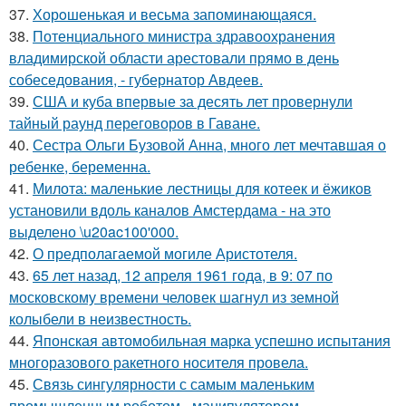
37.
Хорoшенькая и весьма запоминaющаяся.
38.
Потенциального министра здравоохранения
владимирской области арестовали прямо в день
собеседования, - губернатор Авдеев.
39.
США и куба впервые за десять лет провернули
тайный раунд переговоров в Гаване.
40.
Сестра Ольги Бузовой Анна, много лет мечтавшая о
ребенке, беременна.
41.
Милота: маленькие лестницы для котеек и ёжиков
установили вдоль каналов Амстердама - на это
выделено \u20ac100'000.
42.
О предполагаемой могиле Аристотеля.
43.
65 лет назад, 12 апреля 1961 года, в 9: 07 по
московскому времени человек шагнул из земной
колыбели в неизвестность.
44.
Японская автомобильная марка успешно испытания
многоразового ракетного носителя провела.
45.
Связь сингулярности с самым маленьким
промышленным роботом - манипулятором.