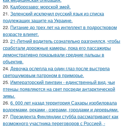
20.
Кадборозавр: морской змей.
21.
Зеленский исключил русский язык из списка
подлежащих защите на Украине.
22.
Питание до трех лет на интеллект в подростковом
возрасте влияет.
23.
21-Летний водитель сознательно разгонялся, чтобы
сработали дорожные камеры, пока его пассажиры
демонстративно показывали средние пальцы в
объектив.
24.
Девочка ослепла на один глаз после выстрела
светошумовым патроном в приморье.
25.
Императорский пингвин - единственный вид, чьи
птенцы появляются на свет посреди антарктической
зимы.
26.
6. 000 лет назад территория Сахары изобиловала
водоемами, реками - озерами, городами и деревьями.
27.
Президента Финляндии стубба рассматривают как
возможного участника переговоров с Россией, -