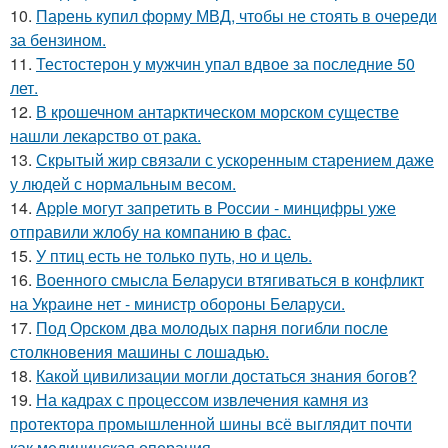
10.
Парень купил форму МВД, чтобы не стоять в очереди
за бензином.
11.
Тестостерон у мужчин упал вдвое за последние 50
лет.
12.
В крошечном антарктическом морском существе
нашли лекарство от рака.
13.
Скрытый жир связали с ускоренным старением даже
у людей с нормальным весом.
14.
Apple могут запретить в России - минцифры уже
отправили жлобу на компанию в фас.
15.
У птиц есть не только путь, но и цель.
16.
Военного смысла Беларуси втягиваться в конфликт
на Украине нет - министр обороны Беларуси.
17.
Под Орском два молодых парня погибли после
столкновения машины с лошадью.
18.
Какой цивилизации могли достаться знания богов?
19.
На кадрах с процессом извлечения камня из
протектора промышленной шины всё выглядит почти
как медицинская операция.