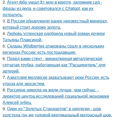
2.
Агент фбр украл $1 млн в крипте, запомнив сид -
фразы из дела, и советовался с Chatgpt, как их
потратить.
3.
В России обнаружили ранее неизвестный минерал,
который стоит дороже золота.
4.
Любовь успенская одобрила новый роман дочери
Татьяны Плаксиной.
5.
Склады Wildberries атакованы сразу в нескольких
регионах России: есть пострадавшие.
6.
Перед вами стент - миниатюрная металлическая
сетчатая трубка, работающая как "Расширитель" для
артерий.
7.
Азиатские моллюски захватывают реки России: есть
угроза для экосистем.
8.
Россияне никогда не жили лучше, чем сейчас, -
директор центра исследований социальной экономики
Алексей зубец.
9.
Один из "Золотых Стандартов" в хирургии - шов
холстеда (он же узловой вертикальный матрасный шов.