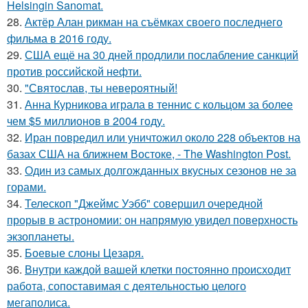
Helsingin Sanomat.
28.
Актёр Алан рикман на съёмках своего последнего
фильма в 2016 году.
29.
США ещё на 30 дней продлили послабление санкций
против российской нефти.
30.
"Святослав, ты невероятный!
31.
Анна Курникова играла в теннис с кольцом за более
чем $5 миллионов в 2004 году.
32.
Иран повредил или уничтожил около 228 объектов на
базах США на ближнем Востоке, - The Washington Post.
33.
Один из самых долгожданных вкусных сезонов не за
горами.
34.
Телескоп "Джеймс Уэбб" совершил очередной
прорыв в астрономии: он напрямую увидел поверхность
экзопланеты.
35.
Боевые слоны Цезаря.
36.
Внутри каждой вашей клетки постоянно происходит
работа, сопоставимая с деятельностью целого
мегаполиса.