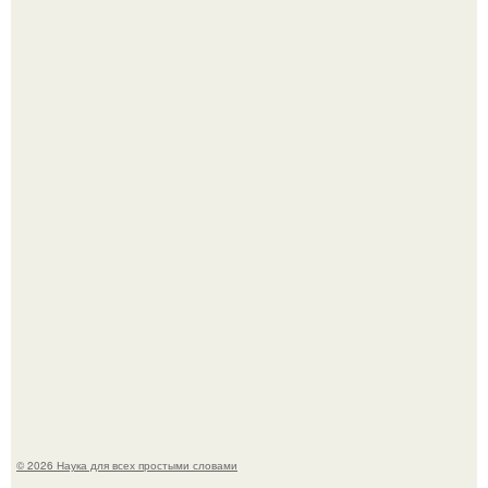
Опоссум - единственный сумчатый обитатель северной
америки.
Автомобиль в центре Москвы загорелся.
© 2026 Наука для всех простыми словами