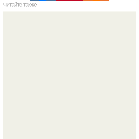
Читайте также
Шимпанзе растит тигрят.
Язык дятла - необычный природный механизм.