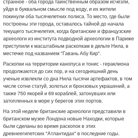
странное - оба города таинственным образом исчезли,
уйдя в буквальном смысле под воду, и их жители
покинули оба тысячелетних полиса. То место, где были
построены эти города, оставалось тайной до начала
текущего тысячелетия, когда британские и французские
археологи из института подводной археологии в Париже
приступили к масштабным раскопкам в дельте Нила, в
местечке под названием "Гавань Абу Кир".
Раскопки на территории канопуса и тонис - гераклиона
продолжаются до сих пор, и на сегодняшний день
ученые извлекли со дна Нила тысячи артефактов, в том
числе сотни статуй, золотых и бронзовых украшений, а
также 750 якорей и 69 кораблей, затонувших или
затопленных в море у берегов этих портов.
На этой неделе британские археологи представили в
британском музее Лондона новые Находки, которые
были сделаны во время раскопок в этих
древнеегипетских "Атлантидах" в последние годы.