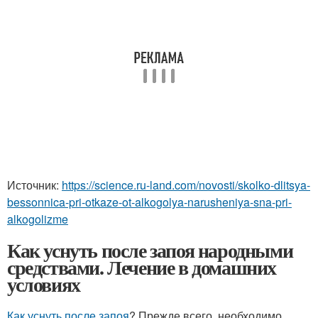
Источник:
https://science.ru-land.com/novosti/skolko-dlitsya-
bessonnica-pri-otkaze-ot-alkogolya-narusheniya-sna-pri-
alkogolizme
Как уснуть после запоя народными
средствами. Лечение в домашних
условиях
Как уснуть после запоя
? Прежде всего, необходимо