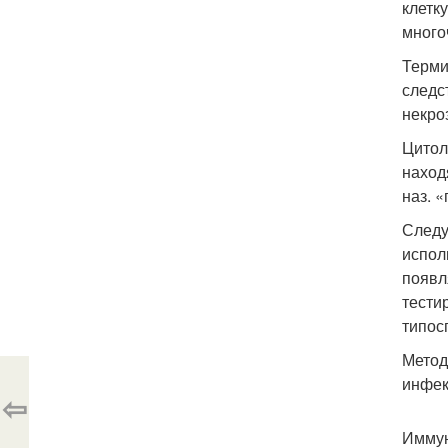
клетк
много
Терми
следс
некро
Цитол
наход
наз. 
Следу
испол
появл
тести
типос
Метод
инфек
⇦
Иммун