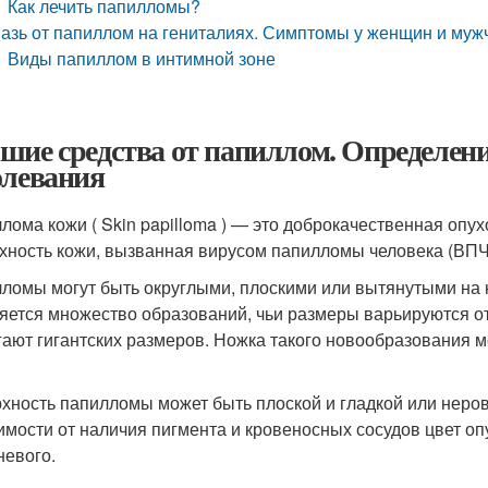
Как лечить папилломы?
азь от папиллом на гениталиях. Симптомы у женщин и муж
Виды папиллом в интимной зоне
шие средства от папиллом. Определен
олевания
лома кожи ( Skin papilloma ) — это доброкачественная опу
хность кожи, вызванная вирусом папилломы человека (ВПЧ)
ломы могут быть округлыми, плоскими или вытянутыми на н
яется множество образований, чьи размеры варьируются от
гают гигантских размеров. Ножка такого новообразования м
хность папилломы может быть плоской и гладкой или неровн
имости от наличия пигмента и кровеносных сосудов цвет оп
невого
.