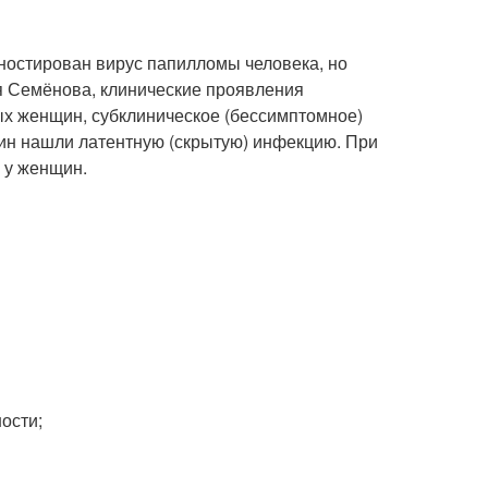
ностирован вирус папилломы человека, но
 Семёнова, клинические проявления
х женщин, субклиническое (бессимптомное)
щин нашли латентную (скрытую) инфекцию
. При
и у женщин.
ости;