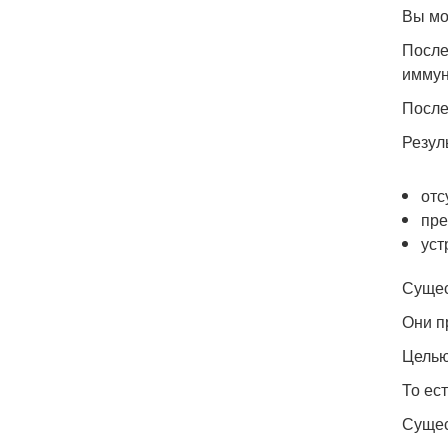
Вы мо
После
иммун
После
Резул
отс
пре
уст
Сущес
Они п
Целью
То ес
Сущес