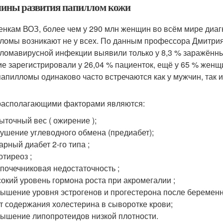
ины развития папиллом кожи
енкам ВОЗ, более чем у 290 млн женщин во всём мире диаг
ломы возникают не у всех
. По данным профессора Дмитрия
ломавирусной инфекции выявили только у 8,3 % заражённы
ие зарегистрировали у 26,04 % пациенток, ещё у 65 % жен
папилломы одинаково часто встречаются как у мужчин, так 
асполагающими факторами являются:
ыточный вес ( ожирение );
ушение углеводного обмена (предиабет);
арный диабет 2-го типа ;
отиреоз ;
почечниковая недостаточность ;
окий уровень гормона роста при акромегалии ;
ышение уровня эстрогенов и прогестерона после беременн
т содержания холестерина в сыворотке крови;
ышение липопротеидов низкой плотности.