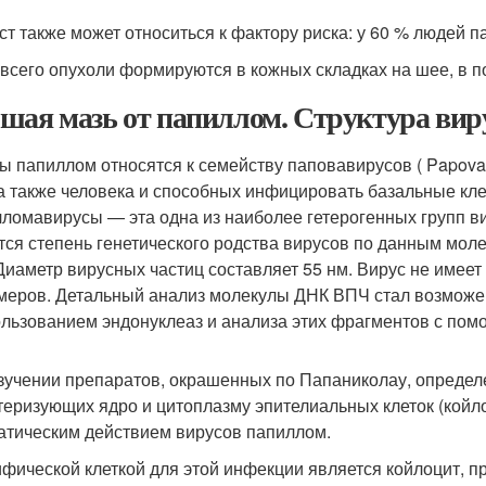
ст также может относиться к фактору риска: у 60 % людей 
всего опухоли формируются в кожных складках на шее, в 
шая мазь от папиллом. Структура вир
ы папиллом относятся к семейству паповавирусов ( Papovav
 а также человека и способных инфицировать базальные клет
ломавирусы — эта одна из наиболее гетерогенных групп в
тся степень генетического родства вирусов по данным моле
Диаметр вирусных частиц составляет 55 нм. Вирус не имеет
меров. Детальный анализ молекулы ДНК ВПЧ стал возможе
ользованием эндонуклеаз и анализа этих фрагментов с пом
зучении препаратов, окрашенных по Папаниколау, определ
теризующих ядро и цитоплазму эпителиальных клеток (койл
атическим действием вирусов папиллом.
фической клеткой для этой инфекции является койлоцит,