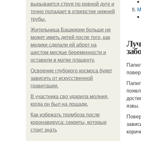
вырывается струя по ровной дуге и
М
точно попадает в отверстие нижней
трубы.
Жительница Башкирии больше не
может иметь детей после того, как
Луч
медики сделали ей аборт на
заб
шестом месяце беременности и
оставили в матке плаценту.
Папил
Освоение глубокого космоса будет
повер
зависеть от искусственной
Папил
гравитации.
появл
В участника сво ударила молния,
дости
когда он был на лошади.
язвы.
Как избежать тромбоза после
Повер
коронавируса: секреты, которые
завис
стоит знать
корич