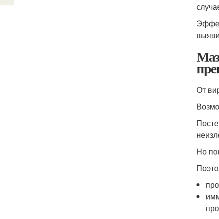
случа
Эффек
выяви
Маз
пре
От ви
Возмо
Посте
неизл
Но по
Поэто
про
имм
про