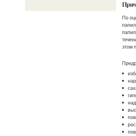
Прич
По оц
папил
папил
течен
этом 
Предр
изб
нар
сах
гип
над
выс
пов
рос
пов