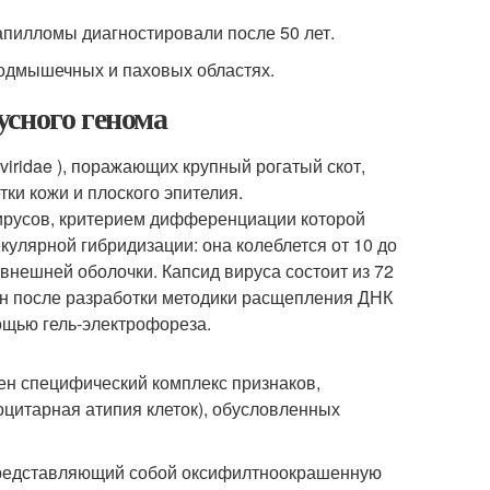
папилломы диагностировали после 50 лет.
подмышечных и паховых областях.
усного генома
iridae ), поражающих крупный рогатый скот,
ки кожи и плоского эпителия.
ирусов, критерием дифференциации которой
кулярной гибридизации: она колеблется от 10 до
 внешней оболочки. Капсид вируса состоит из 72
н после разработки методики расщепления ДНК
ощью гель-электрофореза.
ен специфический комплекс признаков,
оцитарная атипия клеток), обусловленных
 представляющий собой оксифилтноокрашенную