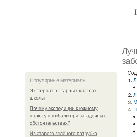
Луч
заб
Сод
Л
Популярные материалы
Экстернат в старших классах
Л
школы
М
Почему экспедиции к южному
П
полюсу погибали при загадочных
обстоятельствах?
Из старого зелёного патрубка