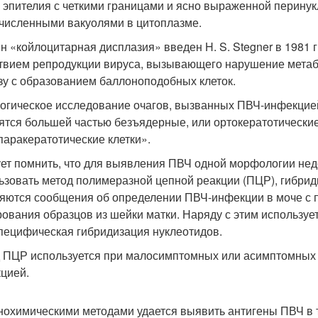
у эпителия с четкими границами и ясно выраженной перину
численными вакуолями в цитоплазме.
н «койлоцитарная дисплазия» введен H. S. Stegner в 1981 г
твием репродукции вируса, вызывающего нарушение метабо
зу с образованием баллоноподобных клеток.
огическое исследование очагов, вызванных ПВЧ-инфекцией,
ятся большей частью безъядерные, или ортокератотические,
«паракератотические клетки».
ет помнить, что для выявления ПВЧ одной морфологии недо
ьзовать метод полимеразной цепной реакции (ПЦР), гибридиз
яются сообщения об определении ПВЧ-инфекции в моче с 
рования образцов из шейки матки. Наряду с этим используе
пецифическая гибридизация нуклеотидов.
 ПЦР используется при малосимптомных или асимптомных
цией.
охимическими методами удается выявить антигены ПВЧ в т