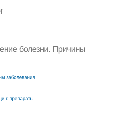
И
ение болезни. Причины
ины заболевания
щин: препараты