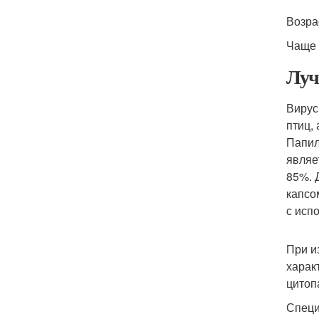
Возра
Чаще 
Луч
Вирус
птиц,
Папил
являе
85%. 
капсо
с исп
При и
харак
цитоп
Специ