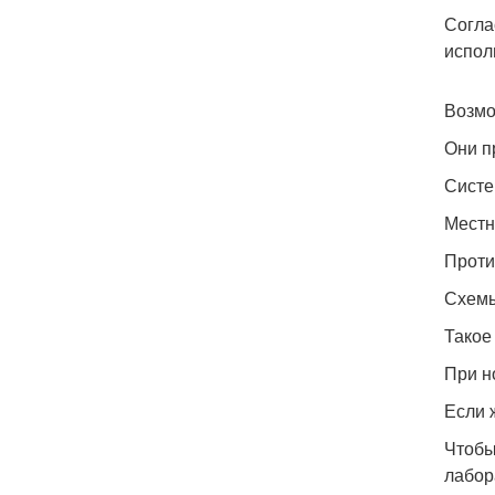
Согла
испол
Возмо
Они п
Систе
Местн
Проти
Схемы
Такое
При н
Если 
Чтобы
лабор