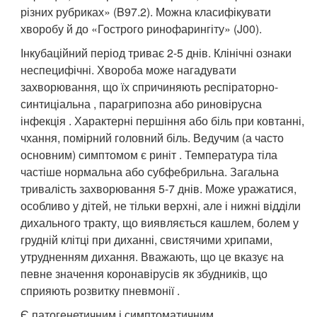
різних рубриках» (B97.2). Можна класифікувати
хворобу й до «Гострого ринофарингіту» (J00).
Інкубаційний період триває 2-5 днів. Клінічні ознаки
неспецифічні. Хвороба може нагадувати
захворювання, що їх спричиняють респіраторно-
синтиціальна , парагрипозна або риновірусна
інфекція . Характерні першіння або біль при ковтанні,
чхання, помірний головний біль. Ведучим (а часто
основним) симптомом є риніт . Температура тіла
частіше нормальна або субфебрильна. Загальна
тривалість захворювання 5-7 днів. Може уражатися,
особливо у дітей, не тільки верхні, але і нижні відділи
дихального тракту, що виявляється кашлем, болем у
грудній клітці при диханні, свистячими хрипами,
утрудненням дихання. Вважають, що це вказує на
певне значення коронавірусів як збудників, що
сприяють розвитку пневмонії .
Є патогенетичним і симптоматичним.