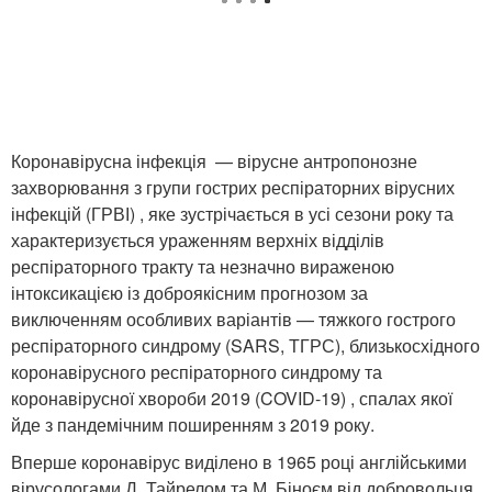
Коронавірусна інфекція — вірусне антропонозне
захворювання з групи гострих респіраторних вірусних
інфекцій (ГРВІ) , яке зустрічається в усі сезони року та
характеризується ураженням верхніх відділів
респіраторного тракту та незначно вираженою
інтоксикацією із доброякісним прогнозом за
виключенням особливих варіантів — тяжкого гострого
респіраторного синдрому (SARS, ТГРС), близькосхідного
коронавірусного респіраторного синдрому та
коронавірусної хвороби 2019 (COVID-19) , спалах якої
йде з пандемічним поширенням з 2019 року.
Вперше коронавірус виділено в 1965 році англійськими
вірусологами Д. Тайрелом та М. Біноєм від добровольця,