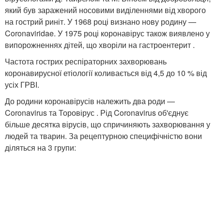
який був заражений носовими виділеннями від хворого
на гострий риніт. У 1968 році визнано нову родину —
Coronaviridae. У 1975 році коронавірус також виявлено у
випорожненнях дітей, що хворіли на гастроентерит .
Частота гострих респіраторних захворювань
коронавирусної етіології коливається від 4,5 до 10 % від
усіх ГРВІ.
До родини коронавірусів належить два роди —
Coronavirus та Торовірус
. Рід Coronavirus об'єднує
більше десятка вірусів, що спричиняють захворювання у
людей та тварин. За рецептурною специфічністю вони
діляться на 3 групи: