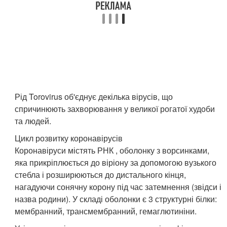
Рід Torovirus об'єднує декілька вірусів, що
спричинюють захворювання у великої рогатої худоби
та людей.
Цикл розвитку коронавірусів
Коронавіруси містять РНК , оболонку з ворсинками,
яка прикріплюється до віріону за допомогою вузького
стебла і розширюються до дистального кінця,
нагадуючи сонячну корону під час затемнення (звідси і
назва родини). У складі оболонки є 3 структурні білки:
мембранний, трансмембранний, гемаглютиніни.