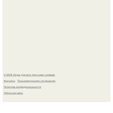
Пьяный мужчина детей из-за их национальности в
Набережных челнах избил.
© 2026 Наука для всех простыми словами
Контакты
Пользовательское соглашение
Политика конфидециальности
Обратная связь