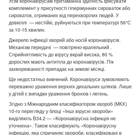
Усім коронавірусам притаманна здатність фіксувати
комплемент у присутності гіперімунних сироваток або
сироваток, отриманих від перехворілих людей. У
довкіллі — нестійкі, руйнуються при температурі 56°С
за 10-15 хвилин.
Джерело інфекції хворий або носій коронавірусів.
Механізм передачі — повітряно-крапельний .
Сприйнятливість до вірусу вкрай висока, 80 %
дорослих мають антитіла до коронавірусів. Пік
захворюваності припадає на зимові місяці.
Ще недостатньо вивчений. Коронавіруси зумовлюють
переважно ураження верхніх дихальних шляхів. Лише
у дітей є випадки ураження бронхів і легень.
Згідно з Міжнародним класифікатором хвороб (МКХ)
10-го перегляду у блоці «Інші вірусні хвороби»
виділяють В34.2 — «Коронавірусна інфекція не
уточнена». Також класифікують «Коронавірусну
інфекцію, яка спричиняє хвороби, класифіковані в