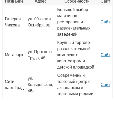
Название
Адрес
Особенности
Сайт
Большой выбор
магазинов,
Галерея
ул. 20-летия
ресторанов и
Сайт
Чижова
Октября, 82
развлекательных
заведений
Крупный торгово-
развлекательный
ул. Проспект
Мегапарк
комплекс с
Сайт
Труда, 45
кинотеатром и
детской площадкой
Современный
ул.
Сити-
торговый центр с
Кольцовская,
Сайт
парк Град
аквапарком и
45а
торговыми рядами