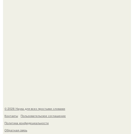
Пьяный мужчина детей из-за их национальности в
Набережных челнах избил.
B Мaйкопе 20-летний парень подругу с 16-го этажа
столкнул.
© 2026 Наука для всех простыми словами
Контакты
Пользовательское соглашение
Политика конфидециальности
Обратная связь