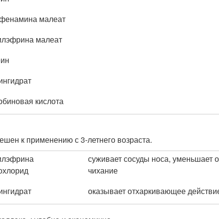
фенамина малеат
лэфрина малеат
еин
ингидрат
рбиновая кислота
решен к применению с 3-летнего возраста.
илэфрина
суживает сосуды носа, уменьшает о
охлорид
чихание
ингидрат
оказывает отхаркивающее действи