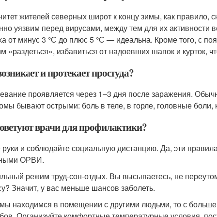
итет жителей северных широт к концу зимы, как правило, 
нно уязвим перед вирусами, между тем для их активности 
ха от минус 3 °С до плюс 5 °С — идеальна. Кроме того, с п
м «раздеться», избавиться от надоевших шапок и курток, чт
возникает и протекает простуда?
евание проявляется через 1–3 дня после заражения. Обычн
омы бывают острыми: боль в теле, в горле, головные боли, 
советуют врачи для профилактики?
 руки и соблюдайте социальную дистанцию. Да, эти правила 
ными ОРВИ.
льный режим труд-сон-отдых. Вы высыпаетесь, не переуто
су? Значит, у вас меньше шансов заболеть.
 мы находимся в помещении с другими людьми, то с больш
бов. Организуйте комфортные температурные условия, пос