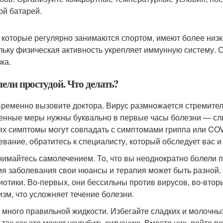
ой батарей.
 которые регулярно занимаются спортом, имеют более низк
льку физическая активность укрепляет иммунную систему. 
ка.
ели простудой. Что делать?
ременно вызовите доктора. Вирус размножается стремитель
енные меры нужны буквально в первые часы болезни — сли
ях симптомы могут совпадать с симптомами гриппа или COV
евание, обратитесь к специалисту, который обследует вас и
нимайтесь самолечением. То, что вы неоднократно болели пр
ия заболевания свои нюансы и терапия может быть разной.
иотики. Во-первых, они бессильны против вирусов, во-втор
изм, что усложняет течение болезни.
 много правильной жидкости. Избегайте сладких и молочных
, так как это может усугубить ситуацию. Вместо них, пейте