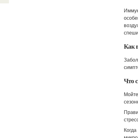
Иммун
особе
возду
спеши
Как 
Забол
симпт
Что 
Мойте
сезон
Прави
стрес
Когда
микро