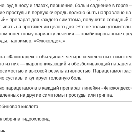
ие, зуд в носу и глазах, першение, боль и саднение в горл
ие простуды в первую очередь должно быть направлено на
ый» препарат для каждого симптома, получится солидный сп
сывать на протяжении целого дня. Это не только утомитель
компонентному варианту лечения — комбинированные сред
уды, например, «Флюколдекс».
ка «Флюколдекс» объединяет четыре комплексных симптома
го из них — жаропонижающий и обезболивающий парацетам
осимостью и высокой результативностью. Парацетамол заст
е суставы и купирует головную боль.
о парацетамола в каждый препарат линейки «Флюколдекс» 
вленных на другие симптомы простуды или гриппа.
рбиновая кислота
лэфрина гидрохлорид
еин