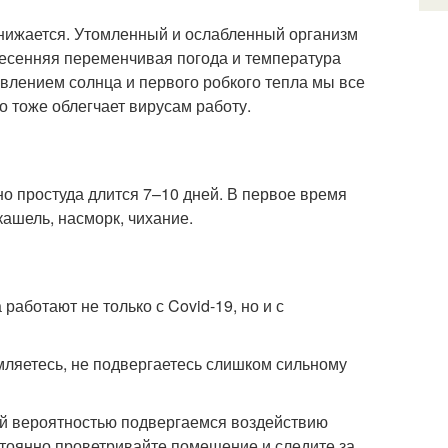
снижается. Утомленный и ослабленный организм
весенняя переменчивая погода и температура
оявлением солнца и первого робкого тепла мы все
о тоже облегчает вирусам работу.
о простуда длится 7–10 дней. В первое время
кашель, насморк, чихание.
работают не только с Covid-19, но и с
мляетесь, не подвергаетесь слишком сильному
ей вероятностью подвергаемся воздействию
тоянно проветривайте помещение и следите за