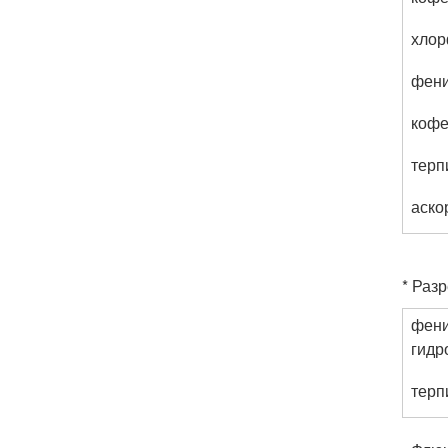
хлор
фени
коф
терп
аско
* Раз
фен
гидр
терп