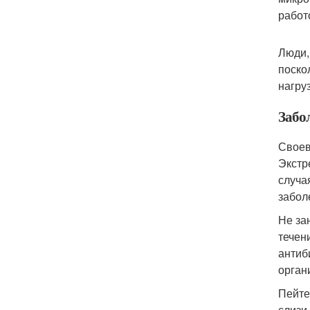
работ
Люди,
поско
нагруз
Забол
Своев
Экстр
случа
забол
Не за
течен
антиб
орган
Пейте
слизи