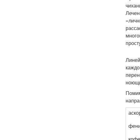
чихан
Лечен
«личн
расса
много
прост
Линей
каждо
перен
ноющи
Помим
напра
аско
фени
коф