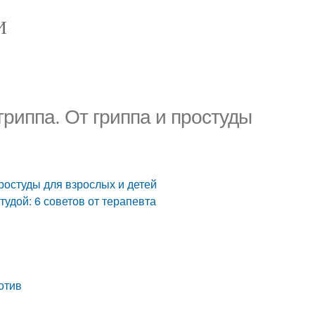
И
гриппа. От гриппа и простуды
простуды для взрослых и детей
тудой: 6 советов от терапевта
отив