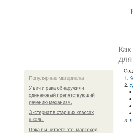
Как
для
Сод
К
Популярные материалы
У
У вич и рака обнаружили
одинаковый препятствующий
лечению механизм.
Экстернат в старших классах
школы
Л
Пока вы читаете это, марсоход