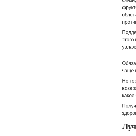
фрукт
облег
проти
Подде
этого
увлаж
Обяза
чаще 
Не то
возвр
какое
Получ
здоро
Луч