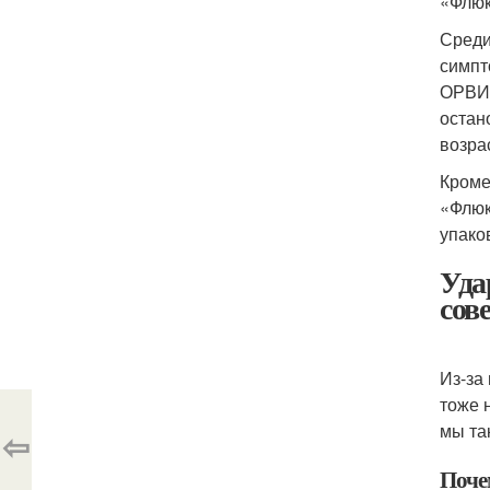
«Флюк
Среди
симпт
ОРВИ 
остан
возра
Кроме
«Флюк
упако
Уда
сов
Из-за
тоже 
мы та
⇦
Поче