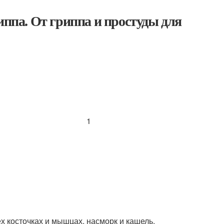
иппа. От гриппа и простуды для
1
х косточках и мышцах, насморк и кашель,