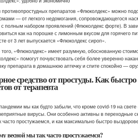
олдекс»: удобно и экономично
 противопростудных препаратов «Флюколдекс» можно подоб
омами — от легкого недомогания, сопровождающегося насм
с полным набором проявлений (Флюколдекс форте). В зав
овиться как на порошке с лимонным вкусом для горячего пит
сте от 3 лет выпускается «Флюколдекс сироп».
 того, «Флюколдекс» имеет разумную, обоснованную стоимо
олдекс» помогут почувствовать себя более уверенно накан
вку препарата в домашнюю аптечку и спите спокойно — ору
рное средство от простуды. Как быстро 
етов от терапевта
 пандемии мы как будто забыли, что кроме covid-19 на свете
неприятные вирусы. Они особенно активны в переходные се
к часто простужаемся, и как максимально быстро выздорове
му весной мы так часто простужаемся?