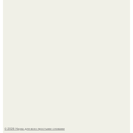
Пока вы читаете это, марсоход Curiosity поднимает
очередную порцию красной пыли. 6.
Мистические тайны кельнского собора.
© 2026 Наука для всех простыми словами