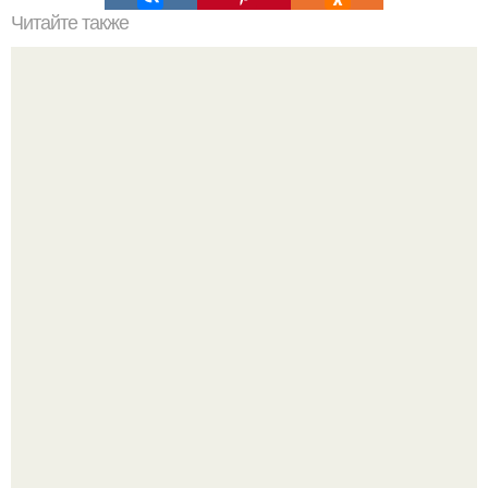
Читайте также
Биограф Николы тесла утверждает, что ученый слышал
разговор инопланетян.
Язык дятла - необычный природный механизм.