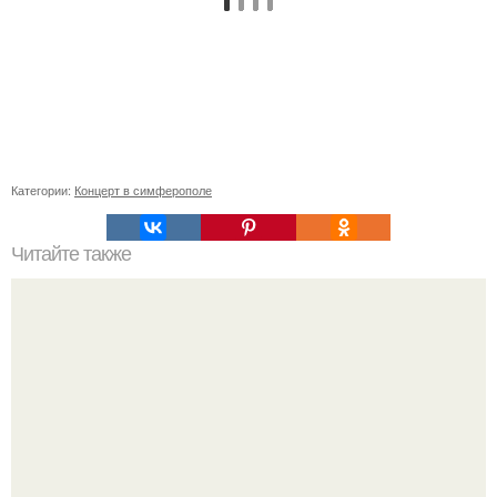
Категории:
Концерт в симферополе
Читайте также
Наука Что это простыми словами. Что такое
антиматерия?