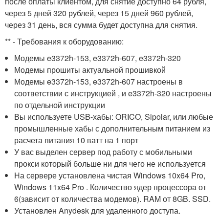
после оплаты клиентом, для снятие доступно 64 рубля,
через 5 дней 320 рублей, через 15 дней 960 рублей,
через 31 день, вся сумма будет доступна для снятия.
** - Требования к оборудованию:
Модемы e3372h-153, e3372h-607, e3372h-320
Модемы прошиты актуальной прошивкой
Модемы e3372h-153, e3372h-607 настроены в
соответствии с инструкцией , и e3372h-320 настроены
по отдельной инструкции
Вы используете USB-хабы: ORICO, Sipolar, или любые
промышленные хабы с дополнительным питанием из
расчета питания 10 ватт на 1 порт
У вас выделен сервер под работу с мобильными
прокси который больше ни для чего не используется
На сервере установлена чистая Windows 10x64 Pro,
Windows 11x64 Pro . Количество ядер процессора от
6(зависит от количества модемов). RAM от 8GB. SSD.
Установлен Anydesk для удаленного доступа.