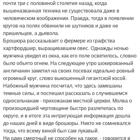
почти три с половиной столетия назад, когда
вышеназванная техника не существовала даже в
человеческом воображении. Правда, тогда в появлении
кругов на полях обвинили не шутников и даже не
пришельцев, а дьявола.
Брошюра рассказывает о фермере из графства
хартфордшир, выращивавшем овес. Однажды ночью
мужчина увидел из окна, как его поле осветилось, словно
было объято огнем. На следующее утро шокированный
англичанин заметил на своих посевах идеально ровный
огромный круг, слово выкошенный гигантской косой.
Набожный мужчина посчитал, что здесь замешаны
темные силы, и поспешил рассказать о случившемся
односельчанам - прихожанам местной церкви. Молва о
произошедшей чертовщине быстро разлетелась по
округе, и в итоге эта интригующая информация дошла
до наших дней в виде брошюры. Никто не сомневался
тогда, что всему виной был сам лукавый.
Ни один смертный не способен на такое, - говорится в