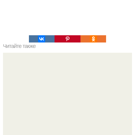
Читайте также
Мифические птицы. В мифологии разных стран большое
место занимают образы птиц.