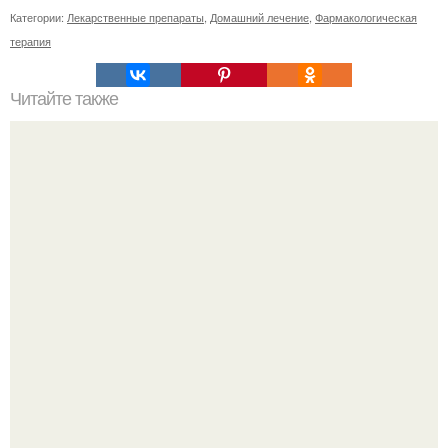
Категории:
Лекарственные препараты
,
Домашний лечение
,
Фармакологическая
терапия
Читайте также
Мифические птицы. В мифологии разных стран большое
место занимают образы птиц.