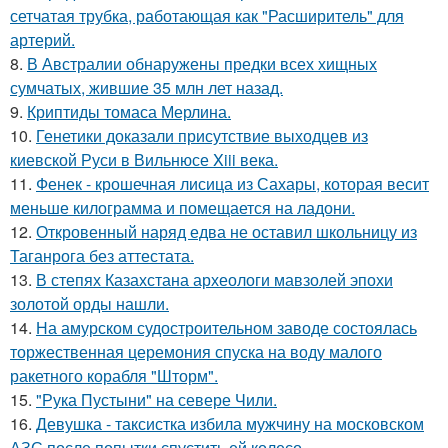
сетчатая трубка, работающая как "Расширитель" для
артерий.
8.
В Австралии обнаружены предки всех хищных
сумчатых, жившие 35 млн лет назад.
9.
Криптиды томаса Мерлина.
10.
Генетики доказали присутствие выходцев из
киевской Руси в Вильнюсе Xiii века.
11.
Фенек - крошечная лисица из Сахары, которая весит
меньше килограмма и помещается на ладони.
12.
Откровенный наряд едва не оставил школьницу из
Таганрога без аттестата.
13.
В степях Казахстана археологи мавзолей эпохи
золотой орды нашли.
14.
На амурском судостроительном заводе состоялась
торжественная церемония спуска на воду малого
ракетного корабля "Шторм".
15.
"Рука Пустыни" на севере Чили.
16.
Девушка - таксистка избила мужчину на московском
АЗС после попытки спустить ей колесо.