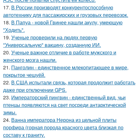
17.
В России производят конкурентоспособную
автотехнику для пассажирских и грузовых перевозок.
18.
В Папуа - новой Гвинее нашли акулу, умеющую
"Ходить".
19.
Ученые проверили на людях первую
"Универсальную" вакцину, созданную ИИ.
20.
Ученые важное отличие в работе мужского и
женского мозга нашли.
21.
Панголин - единственное млекопитающее в мире,
покрытое чешуёй.
22.
В США испытали связь, которая продолжит работать
даже при отключении GPS.
23.
Императорский пингвин - единственный вид, чьи
птенцы появляются на свет посреди антарктической
зимы.
24.
Ванна императора Нерона из цельной плиты
порфира (горная порода красного цвета близкая по
составу к граниту.