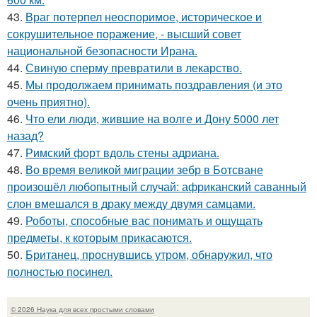
43.
Враг потерпел неоспоримое, историческое и
сокрушительное поражение, - высший совет
национальной безопасности Ирана.
44.
Свиную сперму превратили в лекарство.
45.
Мы продолжаем принимать поздравления (и это
очень приятно).
46.
Что ели люди, жившие на волге и Дону 5000 лет
назад?
47.
Римский форт вдоль стены адриана.
48.
Во время великой миграции зебр в Ботсване
произошёл любопытный случай: африканский саванный
слон вмешался в драку между двумя самцами.
49.
Роботы, способные вас понимать и ощущать
предметы, к которым прикасаются.
50.
Британец, проснувшись утром, обнаружил, что
полностью посинел.
© 2026 Наука для всех простыми словами