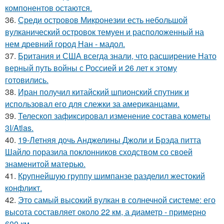
компонентов остаются.
36.
Среди островов Микронезии есть небольшой
вулканический островок темуен и расположенный на
нем древний город Нан - мадол.
37.
Британия и США всегда знали, что расширение Нато
верный путь войны с Россией и 26 лет к этому
готовились.
38.
Иран получил китайский шпионский спутник и
использовал его для слежки за американцами.
39.
Телескоп зафиксировал изменение состава кометы
3I/Atlas.
40.
19-Летняя дочь Анджелины Джоли и Брэда питта
Шайло поразила поклонников сходством со своей
знаменитой матерью.
41.
Крупнейшую группу шимпанзе разделил жестокий
конфликт.
42.
Это самый высокий вулкан в солнечной системе: его
высота составляет около 22 км, а диаметр - примерно
600 км.