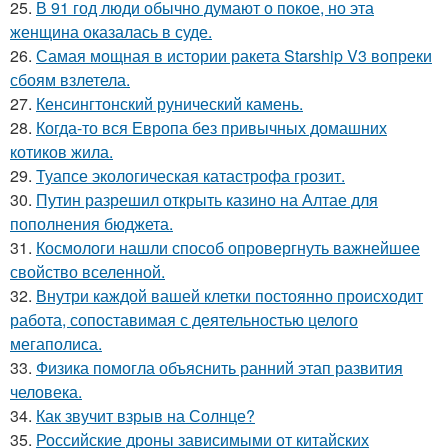
25.
В 91 год люди обычно думают о покое, но эта
женщина оказалась в суде.
26.
Самая мощная в истории ракета Starship V3 вопреки
сбоям взлетела.
27.
Кенсингтонский рунический камень.
28.
Когда-то вся Европа без привычных домашних
котиков жила.
29.
Туапсе экологическая катастрофа грозит.
30.
Путин разрешил открыть казино на Алтае для
пополнения бюджета.
31.
Космологи нашли способ опровергнуть важнейшее
свойство вселенной.
32.
Внутри каждой вашей клетки постоянно происходит
работа, сопоставимая с деятельностью целого
мегаполиса.
33.
Физика помогла объяснить ранний этап развития
человека.
34.
Как звучит взрыв на Солнце?
35.
Российские дроны зависимыми от китайских