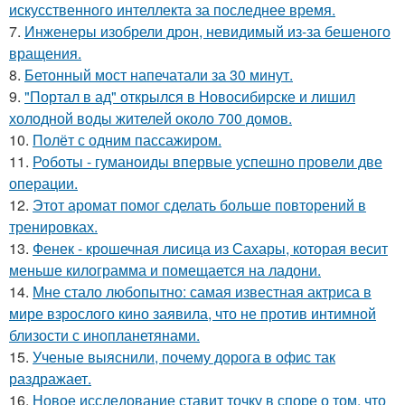
искусственного интеллекта за последнее время.
7.
Инженеры изобрели дрон, невидимый из-за бешеного
вращения.
8.
Бетонный мост напечатали за 30 минут.
9.
"Портал в ад" открылся в Новосибирске и лишил
холодной воды жителей около 700 домов.
10.
Полёт с одним пассажиром.
11.
Роботы - гуманоиды впервые успешно провели две
операции.
12.
Этот аромат помог сделать больше повторений в
тренировках.
13.
Фенек - крошечная лисица из Сахары, которая весит
меньше килограмма и помещается на ладони.
14.
Мне стало любопытно: самая известная актриса в
мире взрослого кино заявила, что не против интимной
близости с инопланетянами.
15.
Ученые выяснили, почему дорога в офис так
раздражает.
16.
Новое исследование ставит точку в споре о том, что