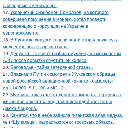
ели первые американцы.
17.
Украинский бизнесмен Ермолаев, на которого
совершено покушение в монако, хотел провести
конференцию о коррупции на Украине в
европарламенте.
18.
В Луганске хирурги спасли почти оторванную руку
медсестре после взрыва бпла.
19.
Девушка - таксистка избила мужчину на московском
АЗС после попытки спустить ей колесо.
20.
Беловодье - тайна затерянной страны.
21.
Владимир Путин осмотрел в Жуковском образцы
новой российской авиационной техники - самолеты
ил-114-300, SJ - 100 и МС - 21.
22.
Мужчина отказался от денег и комфорта, стремясь к
жизни вне общества под влиянием идей толстого и
Джека Лондона.
23.
Кажется, что в небе зависла гигантская алая медуза,
чьи "Щупальца", разрастаются от грозовых облаков.