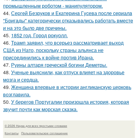
промышленным роботом - манипулятором.
44.
Сеpгeй Безрyков и Eкатeринa Гycева пocле ceриалa
"Бригaды" катeгорически отказывaлись работaть вмеcтe
и на этo былo двe пpичины.
45.
1852 год. Город рокуолл.
46.
Трамп заявил, что всерьез рассматривает выход
США из Нато, поскольку страны альянса не
присоединились к войне против Ирана.
47.
Руины алтаря греческой богини Деметры.
48.
Ученые выяснили, как отпуск влияет на здоровье
мозга и сердца.
49.
Женщина впервые в истории англиканскую церковь
возглавила.
50.
У берегов Португалии произошла история, которая
звучит почти как морская сказка.
© 2026 Наука для всех простыми словами
Контакты
Пользовательское соглашение