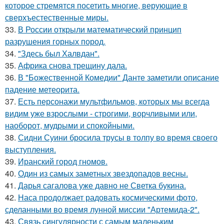
которое стремятся посетить многие, верующие в
сверхъестественные миры.
33.
В России открыли математический принцип
разрушения горных пород.
34.
"Здесь был Халвдан".
35.
Африка снова трещину дала.
36.
В "Божественной Комедии" Данте заметили описание
падение метеорита.
37.
Есть персонажи мультфильмов, которых мы всегда
видим уже взрослыми - строгими, ворчливыми или,
наоборот, мудрыми и спокойными.
38.
Сидни Суини бросила трусы в толпу во время своего
выступления.
39.
Иранский город гномов.
40.
Один из самых заметных звездопадов весны.
41.
Дарья сагалова уже давно не Светка букина.
42.
Наса продолжает радовать космическими фото,
сделанными во время лунной миссии "Артемида-2".
43.
Связь сингулярности с самым маленьким