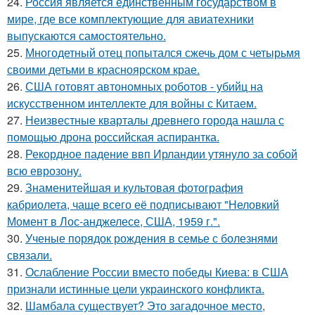
24.
Россия является единственным государством в
мире, где все комплектующие для авиатехники
выпускаются самостоятельно.
25.
Многодетный отец попытался сжечь дом с четырьмя
своими детьми в красноярском крае.
26.
США готовят автономных роботов - убийц на
искусственном интеллекте для войны с Китаем.
27.
Неизвестные кварталы древнего города нашла с
помощью дрона российская аспирантка.
28.
Рекордное падение ввп Ирландии утянуло за собой
всю еврозону.
29.
Знаменитейшая и культовая фотография
кабриолета, чаще всего её подписывают "Неловкий
Момент в Лос-анджелесе, США, 1959 г.".
30.
Ученые порядок рождения в семье с болезнями
связали.
31.
Ослабление России вместо победы Киева: в США
признали истинные цели украинского конфликта.
32.
Шамбала существует? Это загадочное место,