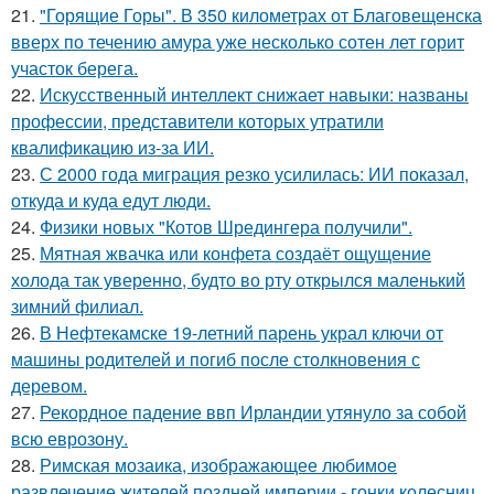
21.
"Горящие Горы". В 350 километрах от Благовещенска
вверх по течению амура уже несколько сотен лет горит
участок берега.
22.
Искусственный интеллект снижает навыки: названы
профессии, представители которых утратили
квалификацию из-за ИИ.
23.
С 2000 года миграция резко усилилась: ИИ показал,
откуда и куда едут люди.
24.
Физики новых "Котов Шредингера получили".
25.
Мятная жвачка или конфета создаёт ощущение
холода так уверенно, будто во рту открылся маленький
зимний филиал.
26.
В Нефтекамске 19-летний парень украл ключи от
машины родителей и погиб после столкновения с
деревом.
27.
Рекордное падение ввп Ирландии утянуло за собой
всю еврозону.
28.
Римская мозаика, изображающее любимое
развлечение жителей поздней империи - гонки колесниц.