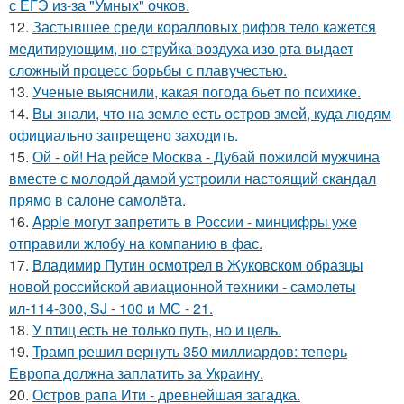
с ЕГЭ из-за "Умных" очков.
12.
Застывшее среди коралловых рифов тело кажется
медитирующим, но струйка воздуха изо рта выдает
сложный процесс борьбы с плавучестью.
13.
Ученые выяснили, какая погода бьет по психике.
14.
Вы знали, что на земле есть остров змей, куда людям
официально запрещено заходить.
15.
Ой - ой! На рейсе Москва - Дубай пожилой мужчина
вместе с молодой дамой устроили настоящий скандал
прямо в салоне самолёта.
16.
Apple могут запретить в России - минцифры уже
отправили жлобу на компанию в фас.
17.
Владимир Путин осмотрел в Жуковском образцы
новой российской авиационной техники - самолеты
ил-114-300, SJ - 100 и МС - 21.
18.
У птиц есть не только путь, но и цель.
19.
Трамп решил вернуть 350 миллиардов: теперь
Европа должна заплатить за Украину.
20.
Остров рапа Ити - древнейшая загадка.