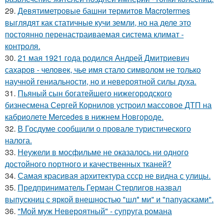
29.
Девятиметровые башни термитов Macrotermes
выглядят как статичные кучи земли, но на деле это
постоянно перенастраиваемая система климат -
контроля.
30.
21 мая 1921 года родился Андрей Дмитриевич
сахаров - человек, чье имя стало символом не только
научной гениальности, но и невероятной силы духа.
31.
Пьяный сын богатейшего нижегородского
бизнесмена Сергей Корнилов устроил массовое ДТП на
кабриолете Mercedes в нижнем Новгороде.
32.
В Госдуме сообщили о провале туристического
налога.
33.
Неужели в мосфильме не оказалось ни одного
достойного портного и качественных тканей?
34.
Самая красивая архитектура ссср не видна с улицы.
35.
Предприниматель Герман Стерлигов назвал
выпускниц с яркой внешностью "шл* ми" и "папуасками".
36.
"Мой муж Невероятный" - супруга романа