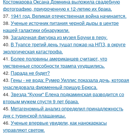
Костомарова Оксана Домнина выложила свадебную
фотографию, приуроченную к 12-летию их брака.
37.
1941 год. Великая отечественная война начинается.
38.
Ученые источник питания черной дыры в центре
нашей галактики обнаружили.
39.
Загадочная фигурка из музея Бруни в перу.
40.
В Туапсе третий день тушат пожар на НПЗ, в округе
экологическая катастрофа.
41.
Более половины американцев считают, что
умственные способности трампа ухудшились.
42.
Парада не будет?
43.
Гены - не вода: Румер Уиллис показала дочь, которая
унаследовала фирменный прищур Брюса.
44.
Звезда "Кухни" Елена подкаминская разводится со
вторым мужем спустя 9 лет брака.
45.
Метагеномный анализ определил принадлежность
днк с туринской плащаницы.
46.
Ученые впервые увидели, как нанокаркасы
управляют светом.