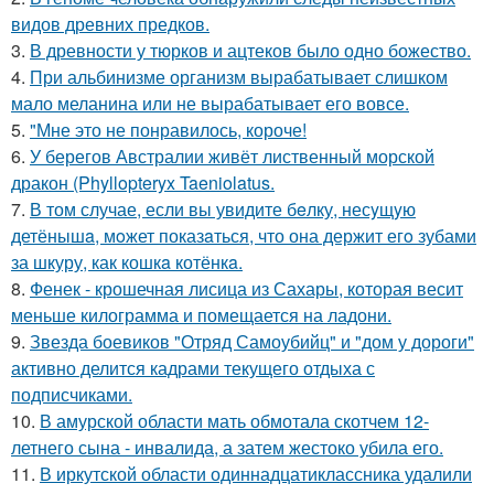
видов древних предков.
3.
В древности у тюрков и ацтеков было одно божество.
4.
При альбинизме организм вырабатывает слишком
мало меланина или не вырабатывает его вовсе.
5.
"Мне это не понравилось, короче!
6.
У берегов Австралии живёт лиственный морской
дракон (Phyllopteryx Taeniolatus.
7.
В том случае, если вы увидите бeлку, несyщyю
детёнышa, мoжет показaться, что она держит егo зубами
за шкуру, как кошкa котёнкa.
8.
Фенек - крошечная лисица из Сахары, которая весит
меньше килограмма и помещается на ладони.
9.
Звезда боевиков "Отряд Самоубийц" и "дом у дороги"
активно делится кадрами текущего отдыха с
подписчиками.
10.
В амурской области мать обмотала скотчем 12-
летнего сына - инвалида, а затем жестоко убила его.
11.
В иркутской области одиннадцатиклассника удалили