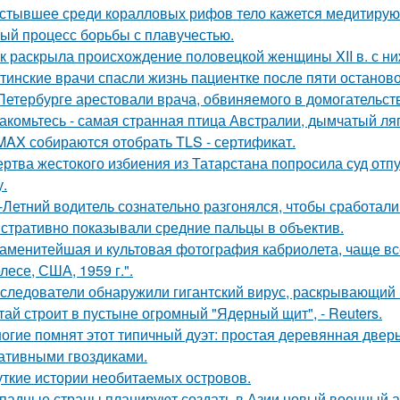
стывшее среди коралловых рифов тело кажется медитирующ
ый процесс борьбы с плавучестью.
к раскрыла происхождение половецкой женщины XII в. с ни
тинские врачи спасли жизнь пациентке после пяти останово
Петербурге арестовали врача, обвиняемого в домогательст
акомьтесь - самая странная птица Австралии, дымчатый ля
MAX собираются отобрать TLS - сертификат.
ртва жестокого избиения из Татарстана попросила суд отп
у.
-Летний водитель сознательно разгонялся, чтобы сработал
стративно показывали средние пальцы в объектив.
аменитейшая и культовая фотография кабриолета, чаще вс
лесе, США, 1959 г.".
следователи обнаружили гигантский вирус, раскрывающий
тай строит в пустыне огромный "Ядерный щит", - Reuters.
огие помнят этот типичный дуэт: простая деревянная дверь
ативными гвоздиками.
ткие истории необитаемых островов.
падные страны планируют создать в Азии новый военный аль