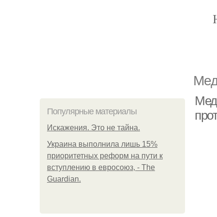
Мед
Мед
Популярные материалы
про
Искажения. Это не тайна.
Украина выполнила лишь 15%
приоритетных реформ на пути к
вступлению в евросоюз, - The
Guardian.