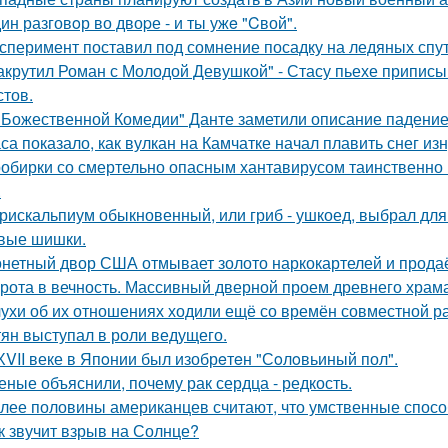
ин разговoр во двоpе - и ты ужe "Cвой".
сперимент поставил под сомнение посадку на ледяных спу
акрутил Роман с Молодой Девушкой" - Стасу пьехе припис
стов.
"Божественной Комедии" Данте заметили описание падение
са показало, как вулкан на Камчатке начал плавить снег изн
обирки со смертельно опасным хантавирусом таинственно и
.
рискальпиум обыкновенный, или гриб - ушкоед, выбрал для
вые шишки.
нетный двор США отмывает золото наркокартелей и продаёт
рота в вечность. Массивный дверной проем древнего храма А
ухи об их отношениях ходили ещё со времён совместной ра
тян выступал в роли ведущего.
ХVII веке в Япoнии был изобрeтeн "Сoлoвьиный пол".
еные объяснили, почему рак сердца - редкость.
лее половины американцев считают, что умственные спосо
к звучит взрыв на Солнце?