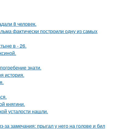
дали 8 человек.
ильма фактически построили одну из самых
тыне в - 26.
ксиной.
погребение знати.
оя история.
я.
ся.
й княгини.
ой усталости нашли.
-за замечания: прыгал у него на голове и бил