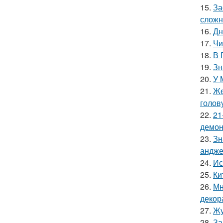
15.
За
сложн
16.
Дн
17.
Чи
18.
В 
19.
Зн
20.
У 
21.
Же
голов
22.
21
демон
23.
Зн
андже
24.
Ис
25.
Ки
26.
Мн
декор
27.
Жу
28.
За