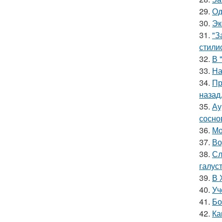
29.
Од
30.
Эк
31.
"З
стили
32.
В 
33.
На
34.
Пр
назад
35.
Ау
сосно
36.
Мо
37.
Во
38.
Сл
галус
39.
В 
40.
Уч
41.
Бо
42.
Ка