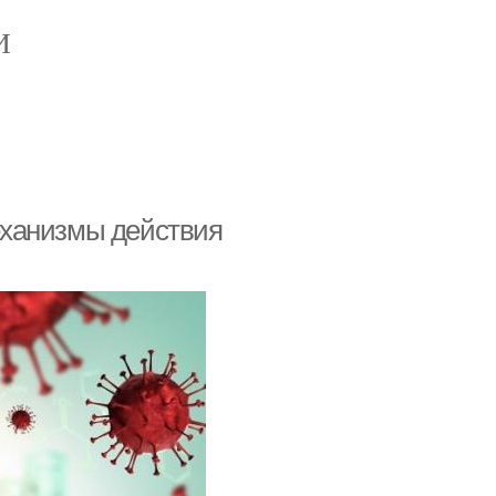
И
еханизмы действия