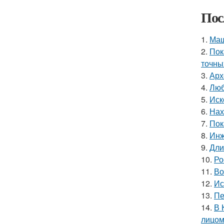
Пос
1.
Маш
2.
Пок
точны
3.
Арх
4.
Люб
5.
Иск
6.
Нах
7.
Пок
8.
Инж
9.
Дли
10.
Ро
11.
Во
12.
Ис
13.
Пе
14.
В 
лицом