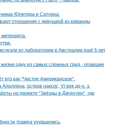
тниках Юпитера и Сатурна.
ывают отношения с девушкой из команды
 метеорита.
утри.
счезли из лаборатории в Австралии ещё 5 лет
 жизни одну из самых сложных сред - опавшие
 его как "Чистое Американское".
поллона, остров наксос, VI век до н. э.
боты на проекте "Звёзды в Джунглях", где
бности трампа ухудшились.