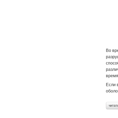
Во вр
разру
спосо
разли
время
Если 
оболо
читат