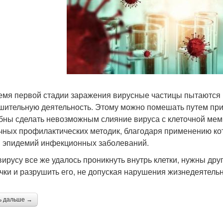
емя первой стадии заражения вирусные частицы пытаются п
шительную деятельность. Этому можно помешать путем пр
бны сделать невозможным слияние вируса с клеточной мемб
чных профилактических методик, благодаря применению ко
 эпидемий инфекционных заболеваний.
вирусу все же удалось проникнуть внутрь клетки, нужны др
чки и разрушить его, не допуская нарушения жизнедеятельн
ь дальше →