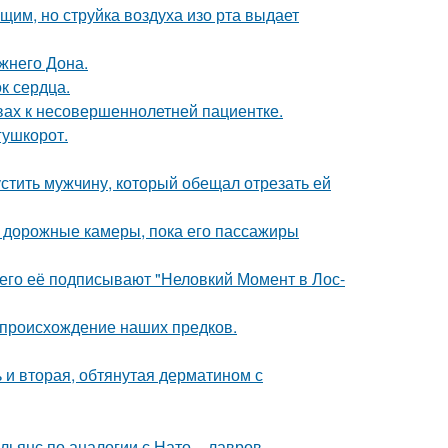
им, но струйка воздуха изо рта выдает
жнего Дона.
к сердца.
вах к несовершеннолетней пациентке.
гушкорот.
устить мужчину, который обещал отрезать ей
и дорожные камеры, пока его пассажиры
его её подписывают "Неловкий Момент в Лос-
 происхождение наших предков.
 и вторая, обтянутая дерматином с
янс по аналогии с Нато, - лавров.