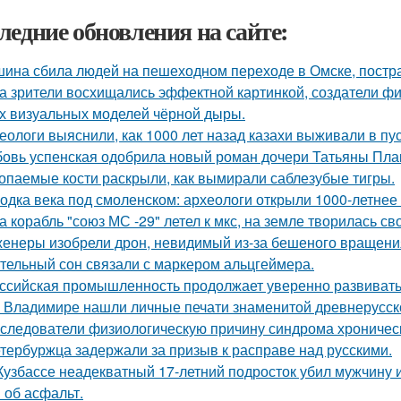
ледние обновления на сайте:
ина сбила людей на пешеходном переходе в Омске, постра
а зрители восхищались эффектной картинкой, создатели ф
х визуальных моделей чёрной дыры.
еологи выяснили, как 1000 лет назад казахи выживали в пус
овь успенская одобрила новый роман дочери Татьяны Пла
опаемые кости раскрыли, как вымирали саблезубые тигры.
одка века под смоленском: археологи открыли 1000-летнее 
а корабль "союз МС -29" летел к мкс, на земле творилась св
енеры изобрели дрон, невидимый из-за бешеного вращени
тельный сон связали с маркером альцгеймера.
ссийская промышленность продолжает уверенно развивать
 Владимире нашли личные печати знаменитой древнерусско
следователи физиологическую причину синдрома хроническ
тербуржца задержали за призыв к расправе над русскими.
Кузбассе неадекватный 17-летний подросток убил мужчину из
 об асфальт.