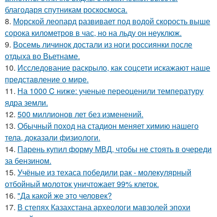
благодаря спутникам роскосмоса.
8.
Морской леопард развивает под водой скорость выше
сорока километров в час, но на льду он неуклюж.
9.
Восемь личинок достали из ноги россиянки после
отдыха во Вьетнаме.
10.
Исследование раскрыло, как соцсети искажают наше
представление о мире.
11.
На 1000 C ниже: ученые переоценили температуру
ядра земли.
12.
500 миллионов лет без изменений.
13.
Обычный поход на стадион меняет химию нашего
тела, доказали физиологи.
14.
Парень купил форму МВД, чтобы не стоять в очереди
за бензином.
15.
Учёные из техаса победили рак - молекулярный
отбойный молоток уничтожает 99% клеток.
16.
"Да какой же это человек?
17.
В степях Казахстана археологи мавзолей эпохи