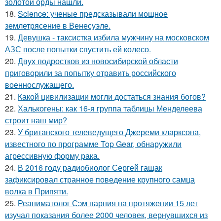
золотой орды нашли.
18.
Science: ученые предсказывали мощное
землетрясение в Венесуэле.
19.
Девушка - таксистка избила мужчину на московском
АЗС после попытки спустить ей колесо.
20.
Двух подростков из новосибирской области
приговорили за попытку отравить российского
военнослужащего.
21.
Какой цивилизации могли достаться знания богов?
22.
Халькогены: как 16-я группа таблицы Менделеева
строит наш мир?
23.
У британского телеведущего Джереми кларксона,
известного по программе Top Gear, обнаружили
агрессивную форму рака.
24.
В 2016 году радиобиолог Сергей гащак
зафиксировал странное поведение крупного самца
волка в Припяти.
25.
Реаниматолог Сэм парния на протяжении 15 лет
изучал показания более 2000 человек, вернувшихся из