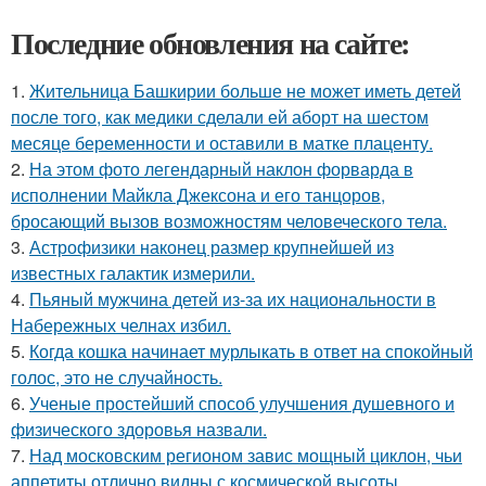
Последние обновления на сайте:
1.
Жительница Башкирии больше не может иметь детей
после того, как медики сделали ей аборт на шестом
месяце беременности и оставили в матке плаценту.
2.
На этом фото легендарный наклон форварда в
исполнении Майкла Джексона и его танцоров,
бросающий вызов возможностям человеческого тела.
3.
Астрофизики наконец размер крупнейшей из
известных галактик измерили.
4.
Пьяный мужчина детей из-за их национальности в
Набережных челнах избил.
5.
Когда кошка начинает мурлыкать в ответ на спокойный
голос, это не случайность.
6.
Ученые простейший способ улучшения душевного и
физического здоровья назвали.
7.
Над московским регионом завис мощный циклон, чьи
аппетиты отлично видны с космической высоты