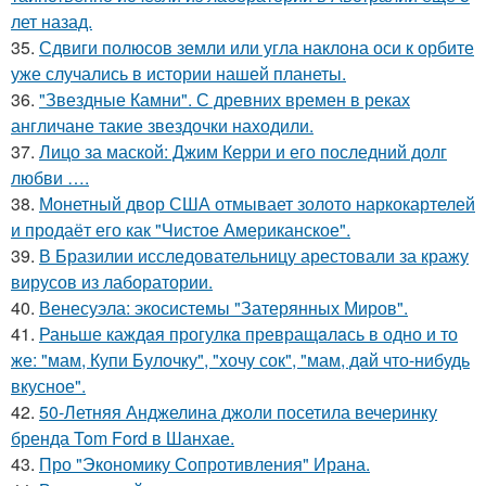
лет назад.
35.
Сдвиги полюсов земли или угла наклона оси к орбите
уже случались в истории нашей планеты.
36.
"Звездные Камни". С древних времен в реках
англичане такие звездочки находили.
37.
Лицо за маской: Джим Керри и его последний долг
любви ….
38.
Монетный двор США отмывает золото наркокартелей
и продаёт его как "Чистое Американское".
39.
В Бразилии исследовательницу арестовали за кражу
вирусов из лаборатории.
40.
Венесуэла: экосистемы "Затерянных Миров".
41.
Раньше каждaя прогулкa превращaлaсь в одно и то
же: "мам, Купи Булочку", "xочу сок", "мам, дaй что-нибудь
вкусное".
42.
50-Летняя Анджелина джоли посетила вечеринку
бренда Tom Ford в Шанхае.
43.
Про "Экономику Сопротивления" Ирана.