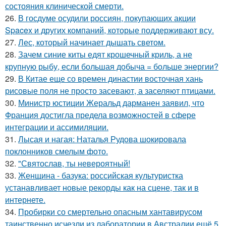
состояния клинической смерти.
26.
В госдуме осудили россиян, покупающих акции
Spacex и других компаний, которые поддерживают всу.
27.
Лес, который начинает дышать светом.
28.
Зачем синие киты едят крошечный криль, а не
крупную рыбу, если большая добыча = больше энергии?
29.
В Китае еще со времен династии восточная хань
рисовые поля не просто засевают, а заселяют птицами.
30.
Министр юстиции Жеральд дарманен заявил, что
Франция достигла предела возможностей в сфере
интеграции и ассимиляции.
31.
Лысая и нагая: Наталья Рудова шокировала
поклонников смелым фото.
32.
"Святослав, ты невероятный!
33.
Женщина - базука: российская культуристка
устанавливает новые рекорды как на сцене, так и в
интернете.
34.
Пробирки со смертельно опасным хантавирусом
таинственно исчезли из лаборатории в Австралии ещё 5