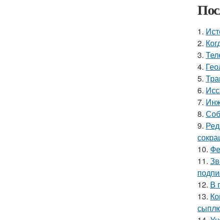
Пос
1.
Ист
2.
Ког
3.
Тел
4.
Гео
5.
Тра
6.
Исс
7.
Инж
8.
Соб
9.
Ред
сокра
10.
Фе
11.
Зв
подпи
12.
В 
13.
Ко
сыплю
14.
Уч