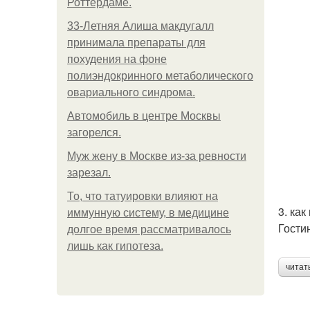
Роттердаме.
33-Летняя Алиша макдугалл
принимала препараты для
похудения на фоне
полиэндокринного метаболического
овариального синдрома.
Автомобиль в центре Москвы
загорелся.
Mуж жену в Москве из-за ревности
зарезал.
То, что татуировки влияют на
3. ка
иммунную систему, в медицине
Гости
долгое время рассматривалось
лишь как гипотеза.
читат