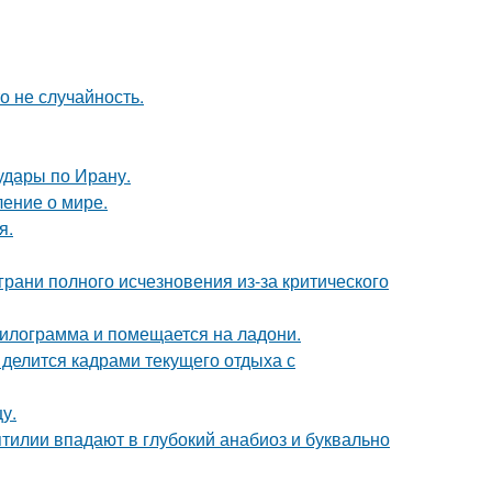
о не случайность.
удары по Ирану.
ение о мире.
я.
грани полного исчезновения из-за критического
килограмма и помещается на ладони.
 делится кадрами текущего отдыха с
у.
тилии впадают в глубокий анабиоз и буквально