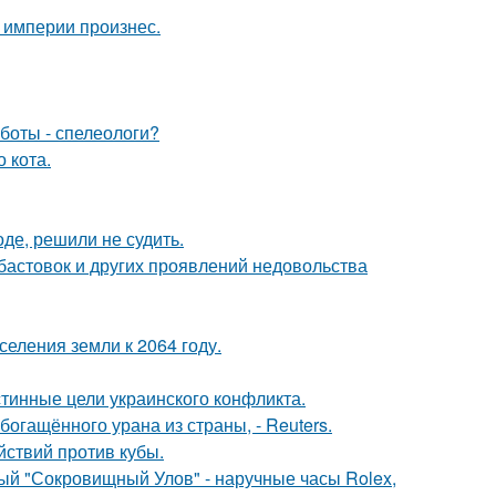
 империи произнес.
боты - спелеологи?
 кота.
де, решили не судить.
абастовок и других проявлений недовольства
еления земли к 2064 году.
тинные цели украинского конфликта.
гащённого урана из страны, - Reuters.
ствий против кубы.
ый "Сокровищный Улов" - наручные часы Rolex,