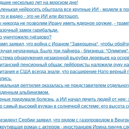
дшие несколько лет на морском дне!
ленькая нейросеть обыграла все крупные ИИ - модели в пок
то и видео - это не ИИ или фотошоп.
 никогда не позволим Ирану иметь ядерное оружие, - трамп
азочный замок гарибальди.
о уничтожило гнёздово?
амп заявил, что война с Ираном "Завершена", чтобы обойти с
зучая неудачница. Было три лайнера - близнеца: "Олимпик", 
стема обнаружения незаконной вырубки деревьев на основ
итанский пенсионный общак: лейбористы наложили руку на
итания и США всегда знали, что расширение Нато верный пу
ились.
икальная рептилия оказалась не представителем отдельног
жденным альбинизмом.
еные придумали болезнь, а ИИ начал лечить людей от нее: 
о самый высокий вулкан в солнечной системе: его высота со
езидент Сербии заявил, что рядом с газопроводом в Венгр
крутившая роман с актером - иностранцем Ирина пинчук сд