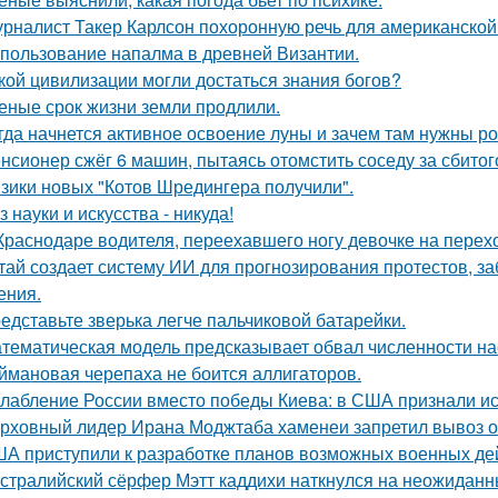
рналист Такер Карлсон похоронную речь для американской
пользование напалма в древней Византии.
кой цивилизации могли достаться знания богов?
еные срок жизни земли продлили.
гда начнется активное освоение луны и зачем там нужны ро
нсионер сжёг 6 машин, пытаясь отомстить соседу за сбитого
зики новых "Котов Шредингера получили".
з науки и искусства - никуда!
Краснодаре водителя, переехавшего ногу девочке на перехо
тай создает систему ИИ для прогнозирования протестов, з
ения.
едставьте зверька легче пальчиковой батарейки.
тематическая модель предсказывает обвал численности нас
ймановая черепаха не боится аллигаторов.
лабление России вместо победы Киева: в США признали ис
рховный лидер Ирана Моджтаба хаменеи запретил вывоз обо
А приступили к разработке планов возможных военных дей
стралийский сёрфер Мэтт каддихи наткнулся на неожиданн