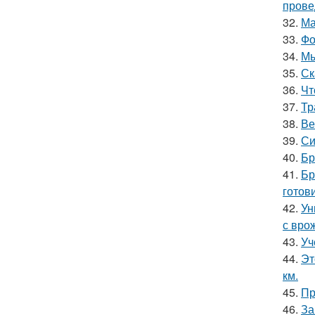
прове
32.
Ма
33.
Фо
34.
Мы
35.
Ск
36.
Чт
37.
Тр
38.
Ве
39.
Си
40.
Бр
41.
Бр
готов
42.
Ун
с вро
43.
Уч
44.
Эт
км.
45.
Пр
46.
За