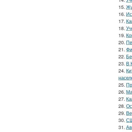
15.
Жу
16.
Ис
17.
Ка
18.
Уч
19.
Ко
20.
Пе
21.
Фи
22.
Бе
23.
В 
24.
Ки
насел
25.
Пр
26.
Ма
27.
Ка
28.
Ос
29.
Ве
30.
СШ
31.
Ав