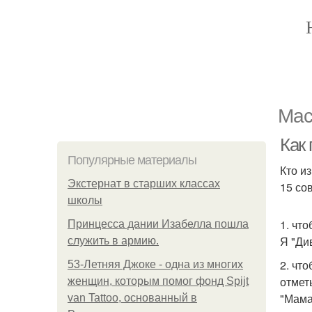
Мас
Как 
Популярные материалы
Кто из
Экстернат в старших классах
15 сов
школы
1. чт
Принцесса дании Изабелла пошла
Я "Ди
служить в армию.
2. чт
53-Летняя Джоке - одна из многих
отмет
женщин, которым помог фонд Spijt
"Мама
van Tattoo, основанный в