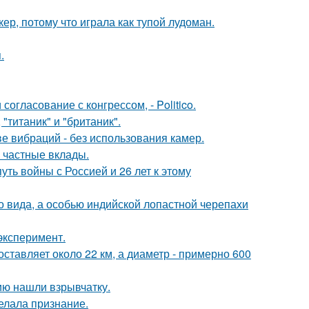
ер, потому что играла как тупой лудоман.
.
огласование с конгрессом, - Politico.
"титаник" и "британик".
е вибраций - без использования камер.
 частные вклады.
ть войны с Россией и 26 лет к этому
о вида, а особью индийской лопастной черепахи
эксперимент.
ставляет около 22 км, а диаметр - примерно 600
ию нашли взрывчатку.
елала признание.