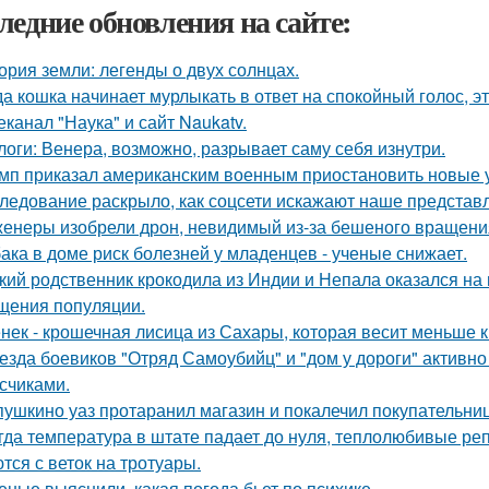
ледние обновления на сайте:
ория земли: легенды о двух солнцах.
да кошка начинает мурлыкать в ответ на спокойный голос, эт
еканал "Наука" и сайт Naukatv.
логи: Венера, возможно, разрывает саму себя изнутри.
мп приказал американским военным приостановить новые 
ледование раскрыло, как соцсети искажают наше представл
енеры изобрели дрон, невидимый из-за бешеного вращени
ака в доме риск болезней у младенцев - ученые снижает.
кий родственник крокодила из Индии и Непала оказался на 
щения популяции.
нек - крошечная лисица из Сахары, которая весит меньше 
езда боевиков "Отряд Самоубийц" и "дом у дороги" активно
счиками.
пушкино уаз протаранил магазин и покалечил покупательниц
гда температура в штате падает до нуля, теплолюбивые реп
тся с веток на тротуары.
еные выяснили, какая погода бьет по психике.