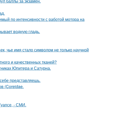
нул баллы за экзамен.
ад.
вимый по интенсивности с работой мотора на
рывает водную гладь.
ек, чье имя стало символом не только научной
тного и качественных тканей?
тниках Юпитера и Сатурна.
х себе представляешь.
ов (Coreidae.
уапсе, - СМИ.