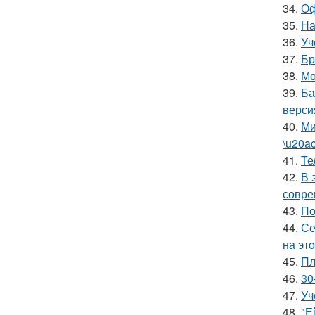
34.
Оф
35.
На
36.
Уч
37.
Бр
38.
Мо
39.
Ба
верси
40.
Ми
\u20a
41.
Те
42.
В 
совре
43.
По
44.
Се
на эт
45.
Пл
46.
30
47.
Уч
48.
"Е