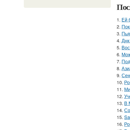
Пос
1.
Ей 
2.
Пок
3.
Пья
4.
Днк
5.
Вос
6.
Мож
7.
Под
8.
Ази
9.
Сен
10.
Ро
11.
Ми
12.
Уч
13.
В 
14.
Со
15.
Sa
16.
Ро