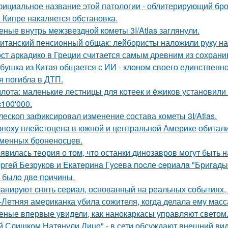
ициальное название этой патологии - облитерирующий бро
 Кипре накаляется обстановка.
еные внутрь межзвездной кометы 3I/Atlas заглянули.
итанский пенсионный общак: лейбористы наложили руку на
ст аркадико в Греции считается самым древним из сохрани
бушка из Китая общается с ИИ - клоном своего единственно
я погибла в ДТП.
лота: маленькие лестницы для котеек и ёжиков установили
c100'000.
лескоп зафиксировал изменение состава кометы 3I/Atlas.
эпоху плейстоцена в южной и центральной Америке обитали
менных броненосцев.
явилась теория о том, что останки динозавров могут быть н
pгeй Безрyков и Eкатeринa Гycева пocле ceриалa "Бригaды
o былo двe пpичины.
анируют снять сериал, основанный на реальных событиях,
-Летняя американка убила сожителя, когда делала ему масс
еные впервые увидели, как нанокаркасы управляют светом
й Слишком Натянули Лицо" - в сети обсуждают внешний ви