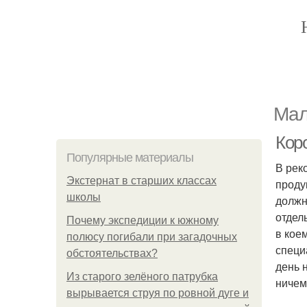
Мал
Кор
Популярные материалы
В рек
Экстернат в старших классах
проду
школы
должн
отдел
Почему экспедиции к южному
в кое
полюсу погибали при загадочных
специ
обстоятельствах?
день 
Из старого зелёного патрубка
ничем
вырывается струя по ровной дуге и