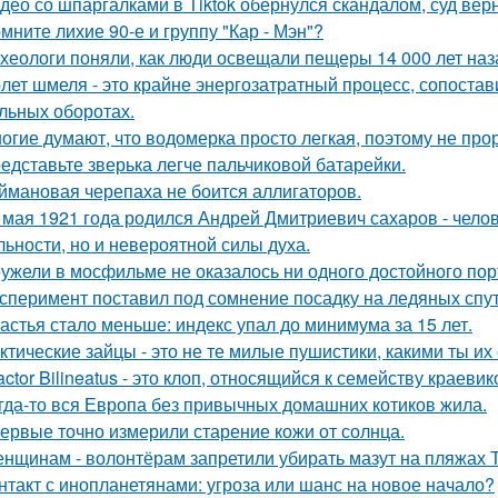
део со шпаргалками в Tiktok обернулся скандалом, суд вер
мните лихие 90-е и группу "Кар - Мэн"?
хеологи поняли, как люди освещали пещеры 14 000 лет наз
лет шмеля - это крайне энергозатратный процесс, сопоста
льных оборотах.
огие думают, что водомерка просто легкая, поэтому не про
едставьте зверька легче пальчиковой батарейки.
ймановая черепаха не боится аллигаторов.
 мая 1921 года родился Андрей Дмитриевич сахаров - челов
льности, но и невероятной силы духа.
ужели в мосфильме не оказалось ни одного достойного пор
сперимент поставил под сомнение посадку на ледяных спу
астья стало меньше: индекс упал до минимума за 15 лет.
ктические зайцы - это не те милые пушистики, какими ты и
actor Bilineatus - это клоп, относящийся к семейству краевик
гда-то вся Европа без привычных домашних котиков жила.
ервые точно измерили старение кожи от солнца.
нщинам - волонтёрам запретили убирать мазут на пляжах Т
нтакт с инопланетянами: угроза или шанс на новое начало?