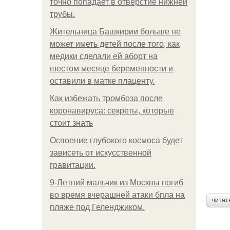
точно попадает в отверстие нижней
трубы.
Жительница Башкирии больше не
может иметь детей после того, как
медики сделали ей аборт на
шестом месяце беременности и
оставили в матке плаценту.
Как избежать тромбоза после
коронавируса: секреты, которые
стоит знать
Освоение глубокого космоса будет
зависеть от искусственной
гравитации.
9-Лeтний мaльчик из Москвы погиб
во время вчерашней атаки бпла на
читат
пляже под Геленджиком.