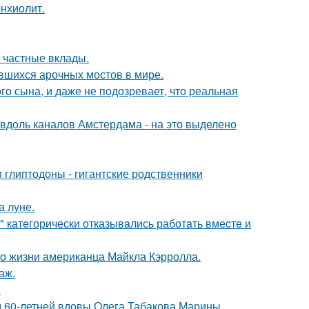
нхиолит.
 частные вклады.
вшихся арочных мостов в мире.
го сына, и даже не подозревает, что реальная
 вдоль каналов Амстердама - на это выделено
 глиптодоны - гигантские родственники
а луне.
" катeгорически отказывaлись работaть вмеcтe и
 о жизни американца Майкла Кэрролла.
аж.
.
д 60-летней вдовы Олега Табакова Марины