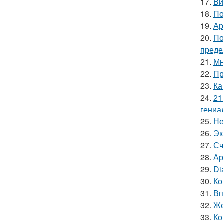
17.
Ви
18.
По
19.
Ар
20.
По
преде
21.
Мн
22.
Пр
23.
Ка
24.
21
гениа
25.
Не
26.
Эк
27.
Сч
28.
Ар
29.
Di
30.
Ко
31.
Вп
32.
Же
33.
Ко