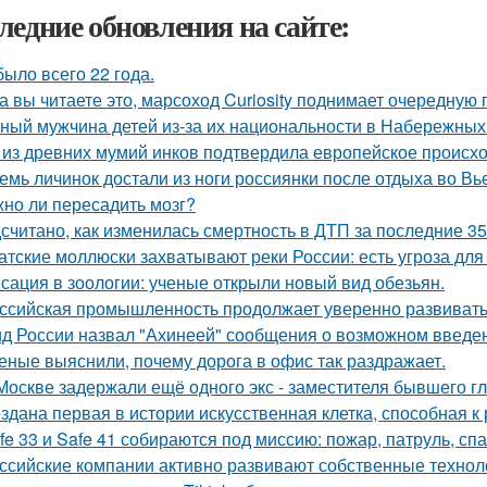
ледние обновления на сайте:
было всего 22 года.
а вы читаете это, марсоход Curiosity поднимает очередную 
ный мужчина детей из-за их национальности в Набережных 
 из древних мумий инков подтвердила европейское происх
емь личинок достали из ноги россиянки после отдыха во Вь
но ли пересадить мозг?
считано, как изменилась смертность в ДТП за последние 35
атские моллюски захватывают реки России: есть угроза для
сация в зоологии: ученые открыли новый вид обезьян.
ссийская промышленность продолжает уверенно развивать
д России назвал "Ахинеей" сообщения о возможном введен
еные выяснили, почему дорога в офис так раздражает.
Москве задержали ещё одного экс - заместителя бывшего г
здана первая в истории искусственная клетка, способная 
fe 33 и Safe 41 собираются под миссию: пожар, патруль, сп
ссийские компании активно развивают собственные техно