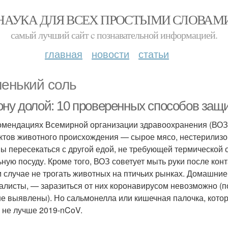
НАУКА ДЛЯ ВСЕХ ПРОСТЫМИ СЛОВАМ
самый лучший сайт c познавательной информацией.
главная
новости
статьи
енький соль
ону долой: 10 проверенных способов защи
омендациях Всемирной организации здравоохранения (ВОЗ)
ктов животного происхождения — сырое мясо, нестерилизо
ы пересекаться с другой едой, не требующей термической 
ьную посуду. Кроме того, ВОЗ советует мыть руки после кон
м случае не трогать животных на птичьих рынках. Домашни
алисты, — заразиться от них коронавирусом невозможно (п
не выявлены). Но сальмонелла или кишечная палочка, котор
 не лучше 2019-nCoV.