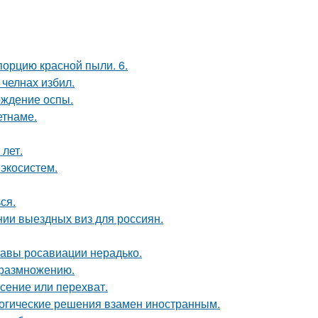
порцию красной пыли. 6.
челнах избил.
ождение оспы.
етнаме.
 лет.
 экосистем.
ся.
ии выездных виз для россиян.
лавы росавиации нерадько.
к размножению.
асение или перехват.
логические решения взамен иностранным.