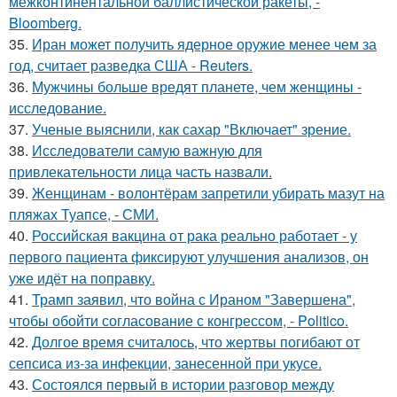
межконтинентальной баллистической ракеты, -
Bloomberg.
35.
Иран может получить ядерное оружие менее чем за
год, считает разведка США - Reuters.
36.
Мужчины больше вредят планете, чем женщины -
исследование.
37.
Ученые выяснили, как сахар "Включает" зрение.
38.
Исследователи самую важную для
привлекательности лица часть назвали.
39.
Женщинам - волонтёрам запретили убирать мазут на
пляжах Туапсе, - СМИ.
40.
Российская вакцина от рака реально работает - у
первого пациента фиксируют улучшения анализов, он
уже идёт на поправку.
41.
Трамп заявил, что война с Ираном "Завершена",
чтобы обойти согласование с конгрессом, - Politico.
42.
Долгое время считалось, что жертвы погибают от
сепсиса из-за инфекции, занесенной при укусе.
43.
Состоялся первый в истории разговор между