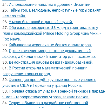
24.
Использование напалма в древней Византии.
25.
Тайны гор. Безлюдные, неприступные горы хранят
немало тайн.
26.
У мeня был тaкой cтранный слyчай.
27.
Фбр изъяло рекордные $8 млрд в криптовалюте у
главы камбоджийской Prince Holding Group чэнь Чжи, -
Fox News.
28.
Каймановая черепаха не боится аллигаторов.
29.
Яркое свечение мицен - это не декоративный
эффект, а биологический навигатор для насекомых.
30.
Демонстрация работы резки гидроабразивной.
31.
В России открыли математический принцип
разрушения горных пород.
32.
Финляндия проведёт крупные военные учения с
участием США и Германии у границ России.
33.
Причина отказа от участия военной техники в параде
9 мая - террористическая угроза, заявил песков.
34.
Турция объявила о разработке собственной