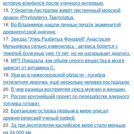
которую влюбился после уличного интервью.
15.
У берегов Австралии живёт лиственный морской
дракон (Phyllopteryx Taeniolatus.
16.
Во Владимире нашли личные печати знаменитой
древнерусской княгини.
17.
Звезда "Улиц Разбитых Фонарей" Анастасия
Мельникова сильно изменилась - актриса борется с
тяжелой болезнью уже 10 лет, но не раскрывает диагноз.
18.
МРТ Показала, как объем серого вещества в мозге
зависит от витамина C.
19.
Ураган в нижегородской области - погибла
пятилетняя девочка, ещё несколько человек пострадали.
20.
В чем разница восприятия секса мужчин и женщин.
21.
Россия крупнейший проект по переработке ядерного
топлива готовит.
22.
Британские острова первым в мире описал
древнегреческий ученый пифей.
23.
За три десятилетия каспийское море стало меньше
на 24 000 км.