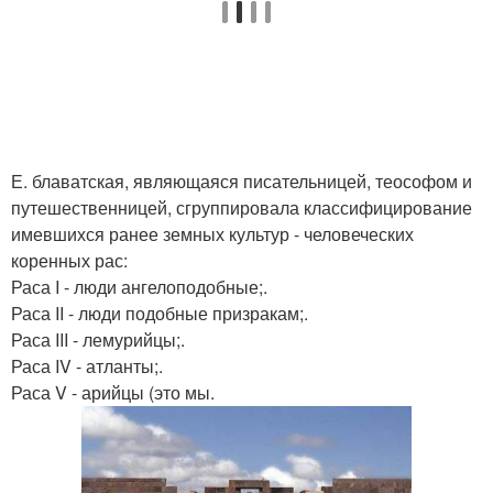
Е. блаватская, являющаяся писательницей, теософом и
путешественницей, сгруппировала классифицирование
имевшихся ранее земных культур - человеческих
коренных рас:
Раса I - люди ангелоподобные;.
Раса II - люди подобные призракам;.
Раса III - лемурийцы;.
Раса IV - атланты;.
Раса V - арийцы (это мы.