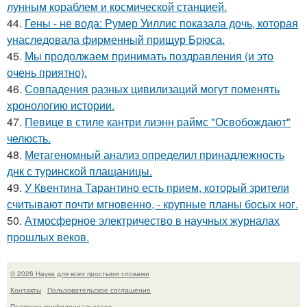
лунным кораблем и космической станцией.
44.
Гены - не вода: Румер Уиллис показала дочь, которая
унаследовала фирменный прищур Брюса.
45.
Мы продолжаем принимать поздравления (и это
очень приятно).
46.
Совпадения разных цивилизаций могут поменять
хронологию истории.
47.
Певице в стиле кантри лиэнн раймс "Освобождают"
челюсть.
48.
Метагеномный анализ определил принадлежность
днк с туринской плащаницы.
49.
У Квентина Тарантино есть прием, который зрители
считывают почти мгновенно, - крупные планы босых ног.
50.
Атмосферное электричество в научных журналах
прошлых веков.
© 2026 Наука для всех простыми словами
Контакты
Пользовательское соглашение
Политика конфидециальности