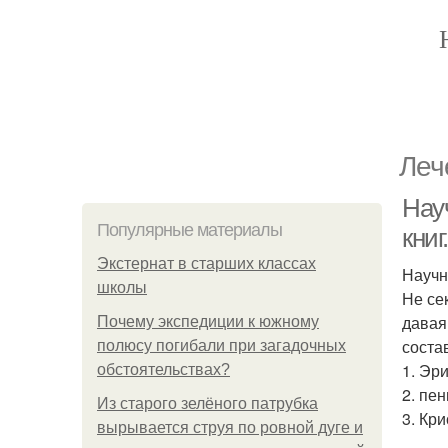
Леч
Нау
Популярные материалы
книг.
Экстернат в старших классах
Научн
школы
Не се
давая
Почему экспедиции к южному
соста
полюсу погибали при загадочных
1. Эр
обстоятельствах?
2. пе
Из старого зелёного патрубка
3. Кри
вырывается струя по ровной дуге и