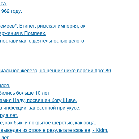
са.
962 году.
меев", Египет, римская империя, ок.
ержения в Помпеях.
опоставимая с деятельностью целого
.
миальное железо, но ценник ниже версии про: 80
ился.
бились больше 10 лет.
тамил Наду, посвящен богу Шиве.
а инфекции, занесенной при укусе.
рда лет.
 как бык, и покрытое шерстью, как овца.
веден из строя в результате взрыва, - Kfdm.
лет.