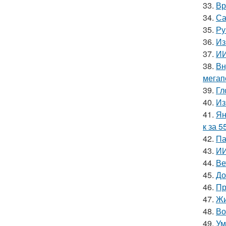
33.
Вр
34.
Са
35.
Ру
36.
Из
37.
ИИ
38.
Вн
мегап
39.
Гл
40.
Из
41.
Ян
к за 5
42.
Па
43.
ИИ
44.
Ве
45.
До
46.
Пр
47.
Жи
48.
Во
49.
Ум