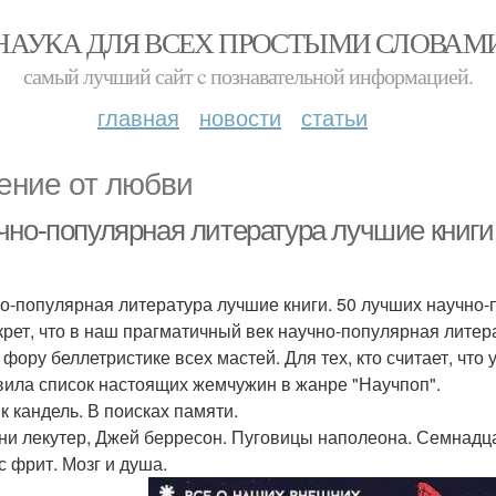
НАУКА ДЛЯ ВСЕХ ПРОСТЫМИ СЛОВАМ
самый лучший сайт c познавательной информацией.
главная
новости
статьи
ение от любви
чно-популярная литература лучшие книги
о-популярная литература лучшие книги. 50 лучших научно-
крет, что в наш прагматичный век научно-популярная литер
 фору беллетристике всех мастей. Для тех, кто считает, что 
вила список настоящих жемчужин в жанре "Научпоп".
ик кандель. В поисках памяти.
нни лекутер, Джей берресон. Пуговицы наполеона. Семнадц
с фрит. Мозг и душа.