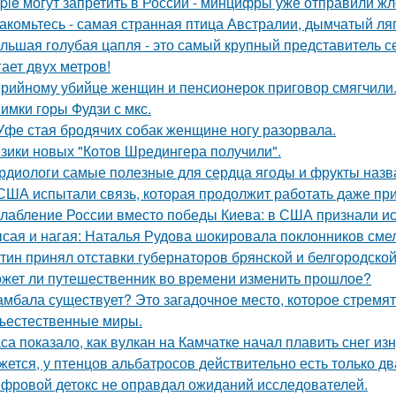
ple могут запретить в России - минцифры уже отправили жл
акомьтесь - самая странная птица Австралии, дымчатый ля
льшая голубая цапля - это самый крупный представитель с
гает двух метров!
рийному убийце женщин и пенсионерок приговор смягчили
имки горы Фудзи с мкс.
Уфе стая бродячих собак женщине ногу разорвала.
зики новых "Котов Шредингера получили".
рдиологи самые полезные для сердца ягоды и фрукты назв
США испытали связь, которая продолжит работать даже пр
лабление России вместо победы Киева: в США признали ис
сая и нагая: Наталья Рудова шокировала поклонников сме
тин принял отставки губернаторов брянской и белгородской 
жет ли путешественник во времени изменить прошлое?
мбала существует? Это загадочное место, которое стремят
ъестественные миры.
са показало, как вулкан на Камчатке начал плавить снег изн
жется, у птенцов альбатросов действительно есть только д
фровой детокс не оправдал ожиданий исследователей.