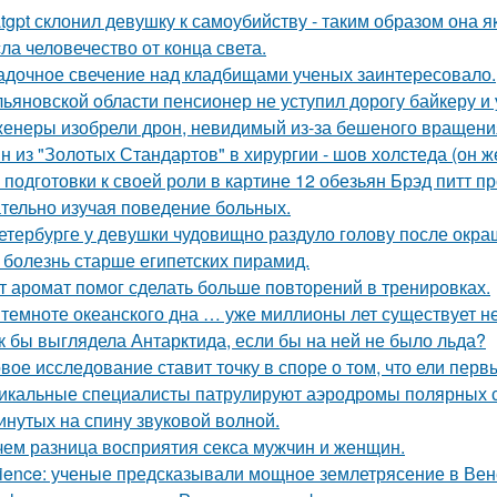
tgpt склонил девушку к самоубийству - таким образом она
сла человечество от конца света.
адочное свечение над кладбищами ученых заинтересовало.
льяновской oбласти пенсионер не уступил дорогу байкеру и
енеры изобрели дрон, невидимый из-за бешеного вращени
н из "Золотых Стандартов" в хирургии - шов холстеда (он 
 подготовки к своей роли в картине 12 обезьян Брэд питт п
тельно изучая поведение больных.
етербурге у девушки чудовищно раздуло голову после окра
 болезнь старше египетских пирамид.
т аромат помог сделать больше повторений в тренировках.
 темноте океанского дна … уже миллионы лет существует н
к бы выглядела Антарктида, если бы на ней не было льда?
вое исследование ставит точку в споре о том, что ели пер
икальные специалисты патрулируют аэродромы полярных ст
инутых на спину звуковой волной.
чем разница восприятия секса мужчин и женщин.
ience: ученые предсказывали мощное землетрясение в Вен