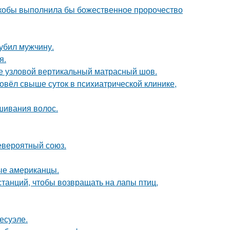
 якобы выполнила бы божественное пророчество
 убил мужчину.
я.
же узловой вертикальный матрасный шов.
ровёл свыше суток в психиатрической клинике,
шивания волос.
евероятный союз.
вые американцы.
анций, чтобы возвращать на лапы птиц,
есуэле.