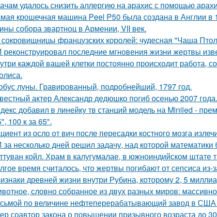
ачам удалось снизить аллергию на арахис с помощью арахи
мая крошечная машина Peel P50 была создана в Англии в 1
ины собора звартноц в Армении, VII век.
 сокровищницы французских королей: чудесная "Чаша Птоле
 реконструировал последние мгновения жизни жертвы изв
утри каждой вашей клетки постоянно происходит работа, с
олиса.
обус луны. Гравированный, подробнейший, 1797 год.
вестный актер Александр дедюшко погиб осенью 2007 года
декс добавил в линейку тв станций модель на Miniled - пре
5", 100 к за 65".
циент из осло от вич после пересадки костного мозга излеч
 за несколько дней решил задачу, над которой математики 
ттуван койл. Храм в калугумалае, в южноиндийском штате 
лгое время считалось, что жертвы погибают от сепсиса из-з
изнаки древней жизни внутри Рубина, которому 2, 5 миллиа
вотное, словно собранное из двух разных миров: массивное,
сьмой по величине нефтеперерабатывающий завод в США вы
ер соавтор закона о повышении призывного возраста до 30 