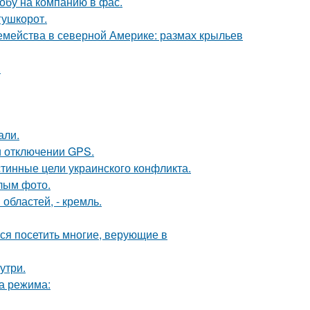
обу на компанию в фас.
гушкорот.
емейства в северной Америке: размах крыльев
.
али.
и отключении GPS.
тинные цели украинского конфликта.
лым фото.
областей, - кремль.
ся посетить многие, верующие в
утри.
ва режима: