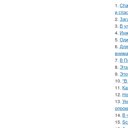
1.
Cha
и спа
2.
Заг
3.
В у
4.
Инж
5.
Оди
6.
Для
внима
7.
В П
8.
Эта
9.
Это
10.
"В
11.
Ка
12.
Но
13.
Ун
опрок
14.
В 
15.
Sc