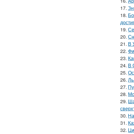
16.
Ap
17.
Зн
18.
Бо
дости
19.
Се
20.
Сн
21.
В 
22.
Фи
23.
Ка
24.
В 
25.
Ос
26.
Лы
27.
Пу
28.
Мо
29.
Ша
сверх
30.
На
31.
Ка
32.
Ци