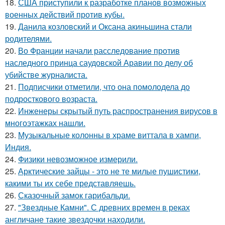
18.
США приступили к разработке планов возможных
военных действий против кубы.
19.
Данила козловский и Оксана акиньшина стали
родителями.
20.
Во Франции начали расследование против
наследного принца саудовской Аравии по делу об
убийстве журналиста.
21.
Подписчики отметили, что она помолодела до
подросткового возраста.
22.
Инженеры скрытый путь распространения вирусов в
многоэтажках нашли.
23.
Музыкальные колонны в храме виттала в хампи,
Индия.
24.
Физики невозможное измерили.
25.
Арктические зайцы - это не те милые пушистики,
какими ты их себе представляешь.
26.
Сказочный замок гарибальди.
27.
"Звездные Камни". С древних времен в реках
англичане такие звездочки находили.