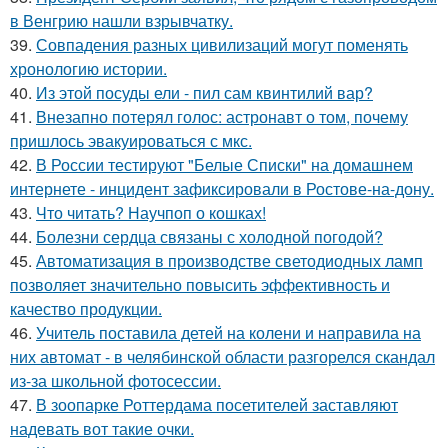
в Венгрию нашли взрывчатку.
39.
Совпадения разных цивилизаций могут поменять
хронологию истории.
40.
Из этой посуды ели - пил сам квинтилий вар?
41.
Внезапно потерял голос: астронавт о том, почему
пришлось эвакуироваться с мкс.
42.
В России тестируют "Белые Списки" на домашнем
интернете - инцидент зафиксировали в Ростове-на-дону.
43.
Что читать? Научпоп о кошках!
44.
Болезни сердца связаны с холодной погодой?
45.
Автоматизация в производстве светодиодных ламп
позволяет значительно повысить эффективность и
качество продукции.
46.
Учитель поставила детей на колени и направила на
них автомат - в челябинской области разгорелся скандал
из-за школьной фотосессии.
47.
В зоопарке Роттердама посетителей заставляют
надевать вот такие очки.