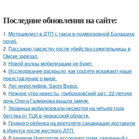
Последние обновления на сайте:
1.
Moтоциклист в ДТП с такси в подмосковной Балашихе
погиб.
2.
Пассажир таксистку после убийства сожительницы в
Омске зарезал.
3.
Новой волны мобилизации не будет.
4.
Исследование раскрыло, как соцсети искажают наше
представление о мире.
5.
Лес иероглифов. Sacro Bosco.
6.
Нежное утро невесты, грибоедовский загс: 22-летняя
дочь Олега Газманова вышла замуж.
7.
Укpaинца мобилизовали несмотря на четыре года
бегства от ТЦК в черкасской области.
8.
Грудного ребенка на вертолёте санавиации доставили
в Иркутск после жесткого ДТП.
9.
В великом Новгороде исследуют храм, связанный с