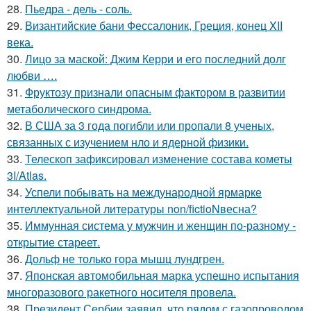
28.
Пьедра - дель - соль.
29.
Византийские бани Фессалоник, Греция, конец XII
века.
30.
Лицо за маской: Джим Керри и его последний долг
любви ….
31.
Фруктозу признали опасным фактором в развитии
метаболического синдрома.
32.
В США за 3 года погибли или пропали 8 ученых,
связанных с изучением нло и ядерной физики.
33.
Телескоп зафиксировал изменение состава кометы
3I/Atlas.
34.
Успели побывать на международной ярмарке
интеллектуальной литературы non/fictioNвесна?
35.
Иммунная система у мужчин и женщин по-разному -
открытие стареет.
36.
Дольф не только гора мышц лундгрен.
37.
Японская автомобильная марка успешно испытания
многоразового ракетного носителя провела.
38.
Президент Сербии заявил, что рядом с газопроводом