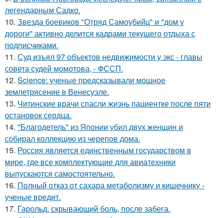
легендарным Садко.
10.
Звезда боевиков "Отряд Самоубийц" и "дом у
дороги" активно делится кадрами текущего отдыха с
подписчиками.
11.
Суд изъял 97 объектов недвижимости у экс - главы
совета судей момотова, - ФССП.
12.
Science: ученые предсказывали мощное
землетрясение в Венесуэле.
13.
Читинские врачи спасли жизнь пациентке после пяти
остановок сердца.
14.
"Благодетель" из Японии убил двух женщин и
собирал коллекцию из черепов дома.
15.
Россия является единственным государством в
мире, где все комплектующие для авиатехники
выпускаются самостоятельно.
16.
Полный отказ от сахара метаболизму и кишечнику -
ученые вредит.
17.
Гарольд, скрывающий боль, после забега.