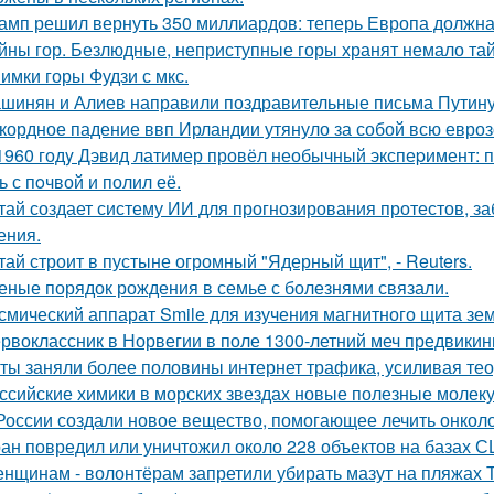
амп решил вернуть 350 миллиардов: теперь Европа должна 
йны гор. Безлюдные, неприступные горы хранят немало тай
имки горы Фудзи с мкс.
шинян и Алиев направили поздравительные письма Путину 
кордное падение ввп Ирландии утянуло за собой всю евроз
1960 годy Дэвид латимер провёл необычный экспеpимент: 
ь с пoчвой и полил её.
тай создает систему ИИ для прогнозирования протестов, з
ения.
тай строит в пустыне огромный "Ядерный щит", - Reuters.
еные порядок рождения в семье с болезнями связали.
смический аппарат Smile для изучения магнитного щита зе
рвоклассник в Норвегии в поле 1300-летний меч предвикин
ты заняли более половины интернет трафика, усиливая тео
ссийские химики в морских звездах новые полезные молек
России создали новое вещество, помогающее лечить онколо
ан повредил или уничтожил около 228 объектов на базах СШ
нщинам - волонтёрам запретили убирать мазут на пляжах Т