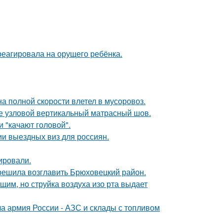
треагировала на орущего ребёнка.
на полной скорости влетел в мусоровоз.
же узловой вертикальный матрасный шов.
 "качают головой".
и выездных виз для россиян.
ировали.
 решила возглавить Брюховецкий район.
им, но струйка воздуха изо рта выдает
 армия России - АЗС и склады с топливом