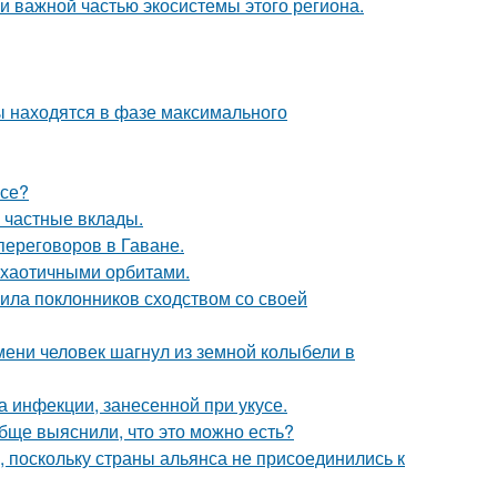
 важной частью экосистемы этого региона.
ы находятся в фазе максимального
псе?
 частные вклады.
переговоров в Гаване.
е хаотичными орбитами.
ила поклонников сходством со своей
ремени человек шагнул из земной колыбели в
а инфекции, занесенной при укусе.
обще выяснили, что это можно есть?
, поскольку страны альянса не присоединились к