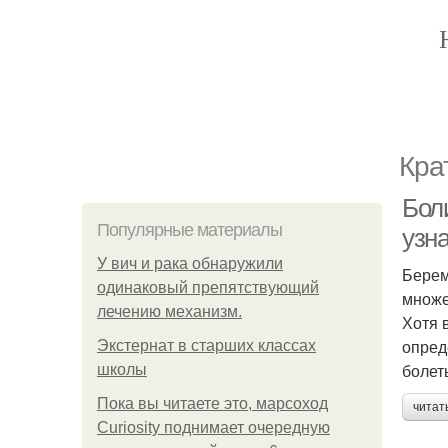
Кра
Бол
Популярные материалы
узн
У вич и рака обнаружили
Берем
одинаковый препятствующий
множе
лечению механизм.
Хотя 
опред
Экстернат в старших классах
болет
школы
Пока вы читаете это, марсоход
читат
Curiosity поднимает очередную