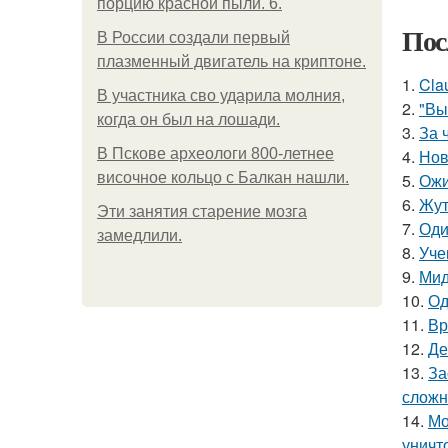
порцию красной пыли. 6.
Пос
В России создали первый
плазменный двигатель на криптоне.
1.
Cla
В участника сво ударила молния,
2.
"Вы
когда он был на лошади.
3.
За 
В Пскове археологи 800-летнее
4.
Нов
височное кольцо с Балкан нашли.
5.
Ожи
6.
Жут
Эти занятия старение мозга
7.
Оди
замедлили.
8.
Уче
9.
Мид
10.
Од
11.
Вр
12.
Де
13.
За
сложн
14.
Мо
уничт