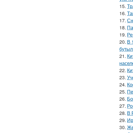
15.
Тр
16.
Та
17.
Сн
18.
Па
19.
Ре
20.
В 
бутыл
21.
Ки
насел
22.
Ки
23.
Уч
24.
Ко
25.
Пе
26.
Бо
27.
Ро
28.
В 
29.
Ир
30.
Же