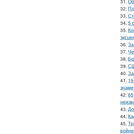
31.
Ор
32.
Пл
33.
Ст
34.
5 
35.
Ко
эксце
36.
За
37.
Че
38.
Бр
39.
СШ
40.
За
41.
19
знаме
42.
65
неизв
43.
До
44.
Ка
45.
Тр
войне