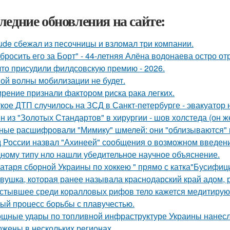
ледние обновления на сайте:
ude сбежал из песочницы и взломал три компании.
бросить его за Борт" - 44-летняя Алёна водонаева остро о
что присудили филдсовскую премию - 2026.
ой волны мобилизации не будет.
рение признали фактором риска рака легких.
кое ДТП случилось на ЗСД в Санкт-петербурге - эвакуатор 
н из "Золотых Стандартов" в хирургии - шов холстеда (он 
ные расшифровали "Мимику" шмелей: они "облизываются" и
 России назвал "Ахинеей" сообщения о возможном введени
ному типу нло нашли убедительное научное объяснение.
атаря сборной Украины по хоккею " прямо с катка"Бусифиц
вушка, которая ранее называла краснодарский край адом,
стывшее среди коралловых рифов тело кажется медитирующ
ый процесс борьбы с плавучестью.
щные удары по топливной инфраструктуре Украины нанесла
ожены в нескольких регионах.