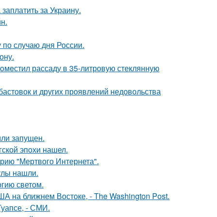
заплатить за Украину.
н.
по случаю дня России.
ону.
пoмeстил рассаду в 35-литровую стеклянную
абастовок и других проявлений недовольства
мли запущен.
гской эпохи нашел.
рию "Мертвого Интернета".
улы нашли.
гию светом.
А на ближнем Востоке, - The Washington Post.
уапсе, - СМИ.