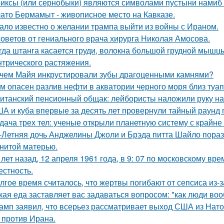
иксы (или сернобыки) являются символами пустыни намиб и
ато Бермамыт - живописное место на Кавказе.
ало известно о желании трампа выйти из войны с Ираном.
советов от гениального врача хирурга Николая Амосова.
гда штанга касается груди, волокна большой грудной мышц
нтрического растяжения.
чем Майя инкрустировали зубы драгоценными камнями?
м опасен разлив нефти в акватории черного моря близ туа
итанский пенсионный общак: лейбористы наложили руку на
А и куба впервые за десять лет провернули тайный раунд 
дача трех тел: ученые открыли планетную систему с крайн
-Летняя дочь Анджелины Джоли и Брэда питта Шайло пораз
нитой матерью.
 лет назад, 12 апреля 1961 года, в 9: 07 по московскому в
естность.
лгое время считалось, что жертвы погибают от сепсиса из-з
кая еда заставляет вас задаваться вопросом: "как люди во
амп заявил, что всерьез рассматривает выход США из Нато
 против Ирана.