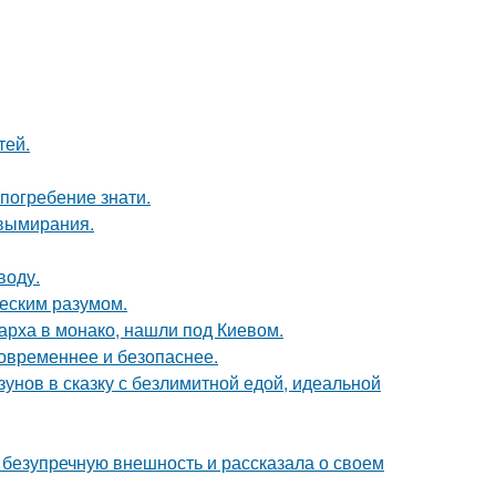
тей.
погребение знати.
 вымирания.
воду.
ческим разумом.
арха в монако, нашли под Киевом.
овременнее и безопаснее.
зунов в сказку с безлимитной едой, идеальной
безупречную внешность и рассказала о своем