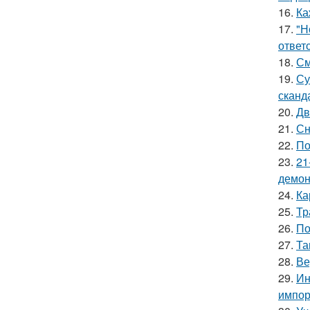
16.
Ка
17.
"Н
ответ
18.
См
19.
Су
сканд
20.
Дв
21.
Сн
22.
По
23.
21
демон
24.
Ка
25.
Тр
26.
По
27.
Та
28.
Ве
29.
Ин
импор