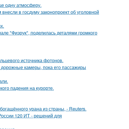
ще одну атмосферу.
внесли в госдуму законопроект об уголовной
х.
але "Физрук", поделилась деталями громкого
льцевого источника фотонов.
и дорожные камеры, пока его пассажиры
али.
кого падения на курорте.
гащённого урана из страны, - Reuters.
России 120 ИТ - решений для