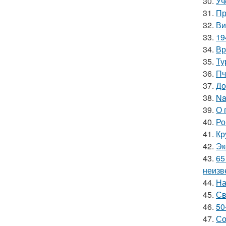
30.
Уч
31.
Пр
32.
Ви
33.
19
34.
Вр
35.
Ту
36.
Пч
37.
До
38.
Na
39.
О 
40.
Ро
41.
Кр
42.
Эк
43.
65
неизв
44.
На
45.
Св
46.
50
47.
Со