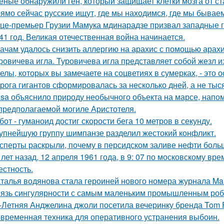
еные обнаружили ген, который защищает клетки мозга от ст
ямо сейчас русские ищут, где мы находимся, где мы бываем
це-премьер Грузии Мамука мдинарадзе призвал западные го
41 год. Великая отечественная война начинается.
ачам удалось снизить аллергию на арахис с помощью арахи
ровичева игла. Туровичева игла представляет собой жезл из
елы, которых вы замечаете на соцветиях в сумерках, - это о
рога гигантов сформировалась за несколько дней, а не тыся
sa объяснило природу необычного объекта на марсе, напо
предполагаемой могиле Аристотеля.
бот - гуманоид достиг скорости бега 10 метров в секунду.
упнейшую группу шимпанзе разделил жестокий конфликт.
сперты раскрыли, почему в персидском заливе нефти больш
 лет назад, 12 апреля 1961 года, в 9: 07 по московскому в
естность.
талья водянова стала героиней нового номера журнала Mar
язь сингулярности с самым маленьким промышленным роб
-Летняя Анджелина джоли посетила вечеринку бренда Tom 
временная техника для оперативного устранения выбоин.