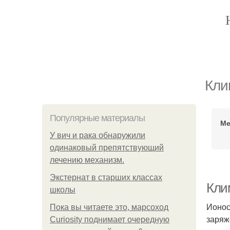
Кли
Популярные материалы
Ме
У вич и рака обнаружили
одинаковый препятствующий
лечению механизм.
Экстернат в старших классах
Кли
школы
Ионос
Пока вы читаете это, марсоход
заряж
Curiosity поднимает очередную