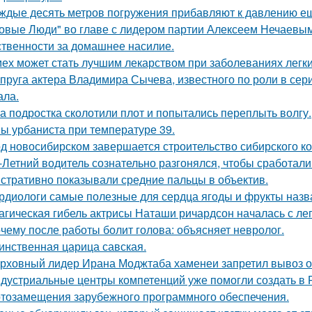
ждые десять метров погружения прибавляют к давлению е
овые Люди" во главе с лидером партии Алексеем Нечаевым 
ственности за домашнее насилие.
ех может стать лучшим лекарством при заболеваниях легки
пруга актера Владимира Сычева, известного по роли в сери
ала.
а подростка сколотили плот и попытались переплыть волгу.
ы урбаниста при температуре 39.
д новосибирском завершается строительство сибирского ко
-Летний водитель сознательно разгонялся, чтобы сработал
стративно показывали средние пальцы в объектив.
рдиологи самые полезные для сердца ягоды и фрукты назв
агическая гибель актрисы Наташи ричардсон началась с лег
чему после работы болит голова: объясняет невролог.
инственная царица савская.
рховный лидер Ирана Моджтаба хаменеи запретил вывоз обо
дустриальные центры компетенций уже помогли создать в 
тозамещения зарубежного программного обеспечения.