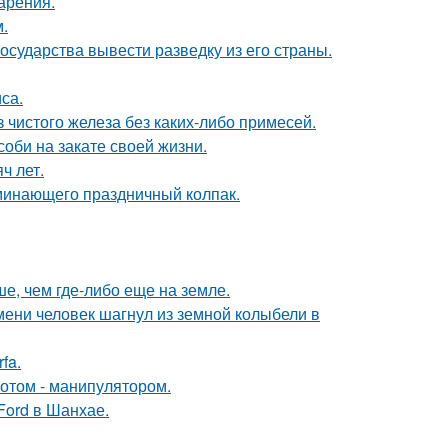
арения.
.
сударства вывести разведку из его страны.
са.
 чистого железа без каких-либо примесей.
соби на закате своей жизни.
ч лет.
минающего праздничный колпак.
е, чем где-либо еще на земле.
ремени человек шагнул из земной колыбели в
fa.
отом - манипулятором.
Ford в Шанхае.