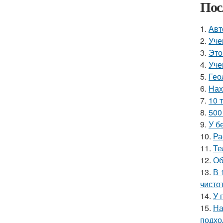
Пос
1.
Авт
2.
Уче
3.
Это
4.
Уче
5.
Гео
6.
Нах
7.
10 
8.
500
9.
У б
10.
Ра
11.
Те
12.
Об
13.
В 
чисто
14.
У 
15.
На
подхо