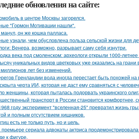
ледние обновления на сайте:
омобиль в центре Москвы загорелся.
ные "Гормон Мотивации нашли".
 манул, он же кошка палласа.
ные узнали, чем обусловлена польза сельской жизни для де
логи: Венера, возможно, разрывает саму себя изнутри.
одка века под смоленском: археологи открыли 1000-летнее 
тысяч уникальных видов цветковых уже оказались на грани
 миллионов лет без изменений.
ерегов Гренландии вода иногда перестает быть похожей на 
скрыта черта ИИ, которая не даст ему сравняться с челове
ло женщины, которая пыталась подорвать украинского олиг
щественный транспорт в России становится комфортнее, с
1968 году эксперимент "вселенная-25" превратил жизнь гры
той и полным отсутствием хищников.
птиц есть не только путь, но и цель.
 премьере сериала адвокаты актриса продемонстрировала 
де к фигуре.