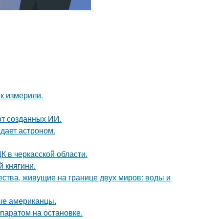
к измерили.
от созданных ИИ.
ждает астроном.
К в черкасской области.
 княгини.
ества, живущие на границе двух миров: воды и
вые американцы.
паратом на остановке.