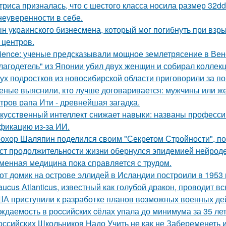
триса призналась, что с шестого класса носила размер 32d
 неуверенности в себе.
н украинского бизнесмена, который мог погибнуть при взр
 центров.
ience: ученые предсказывали мощное землетрясение в Вен
лагодетель" из Японии убил двух женщин и собирал коллек
ух подростков из новосибирской области приговорили за п
еные выяснили, кто лучше договаривается: мужчины или 
тров рапа Ити - древнейшая загадка.
кусственный интеллект снижает навыки: названы професси
фикацию из-за ИИ.
охор Шаляпин поделился своим "Секретом Стройности", пош
ст продолжительности жизни обернулся эпидемией нейрод
менная медицина пока справляется с трудом.
от домик на острове эллидей в Исландии построили в 1953 
aucus Atlanticus, известный как голубой дракон, проводит в
А приступили к разработке планов возможных военных дей
ждаемость в роcсийских cёлах упала до минимума за 35 лет
оссийских Школьников Надо Учить не как не Забеременеть и