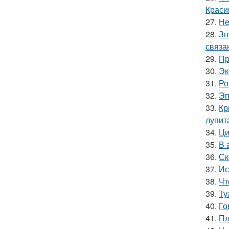
Краси
27.
Не
28.
Зн
связа
29.
Пр
30.
Эк
31.
Ро
32.
Эп
33.
Кр
лупит
34.
Ци
35.
В 
36.
Ск
37.
Ис
38.
Чт
39.
Ту
40.
Го
41.
Пл