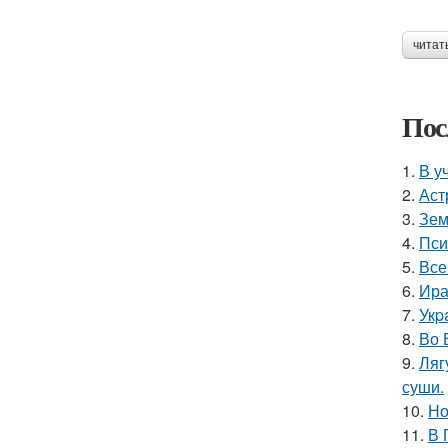
читат
Пос
1.
В у
2.
Аст
3.
Зем
4.
Пси
5.
Все
6.
Ира
7.
Укp
8.
Во 
9.
Ляг
суши.
10.
Но
11.
В 