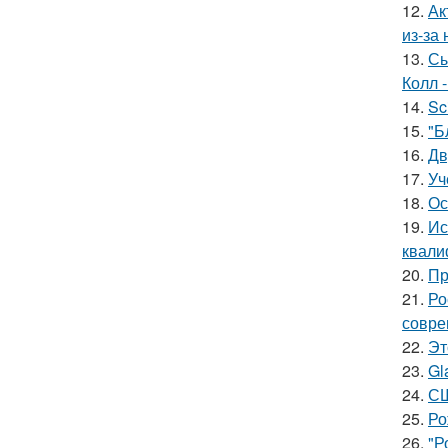
12.
Ак
из-за
13.
Сы
Колл -
14.
Sc
15.
"Б
16.
Дв
17.
Уч
18.
Ос
19.
Ис
квали
20.
Пр
21.
Ро
совре
22.
Эт
23.
Gl
24.
СШ
25.
Ро
26.
"Р