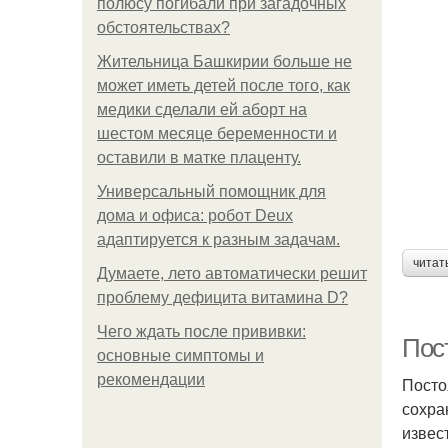
полюсу погибали при загадочных
обстоятельствах?
Жительница Башкирии больше не
может иметь детей после того, как
медики сделали ей аборт на
шестом месяце беременности и
оставили в матке плаценту.
Универсальный помощник для
дома и офиса: робот Deux
адаптируется к разным задачам.
читат
Думаете, лето автоматически решит
проблему дефицита витамина D?
Чего ждать после прививки:
Пос
основные симптомы и
рекомендации
Посто
сохра
извес