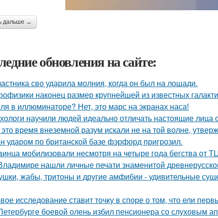
ь дальше →
ледние обновления на сайте:
частника сво ударила молния, когда он был на лошади.
рофизики наконец размер крупнейшей из известных галакти
ля в иллюминаторе? Нет, это марс на экранах наса!
хологи научили людей идеально отличать настоящие лица 
 это время внеземной разум искали не на той волне, утвер
н ударом по британской базе фэрфорд пригрозил.
aинца мобилизовали несмотря на четыре года бегства от ТЦ
Владимире нашли личные печати знаменитой древнерусской
ушки, жабы, тритоны и другие амфибии - удивительные сущ
вое исследование ставит точку в споре о том, что ели пер
Петербурге боевой олень избил пенсионера со слуховым ап