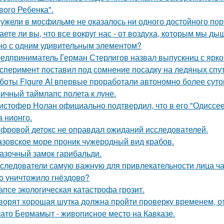
вого Ребенка".
ужели в мосфильме не оказалось ни одного достойного пор
аете ли вы, что все вокруг нас - от воздуха, которым мы ды
но с одним удивительным элементом?
едприниматель Герман Стерлигов назвал выпускниц с яркой
сперимент поставил под сомнение посадку на ледяных спу
боты Figure AI впервые проработали автономно более суток
ичный таймлапс полета к луне.
истофер Нолан официально подтвердил, что в его "Одиссее
а нионго.
фровой детокс не оправдал ожиданий исследователей.
азовское море проник чужеродный вид крабов.
азочный замок гарибальди.
следователи самую важную для привлекательности лица ча
о уничтожило гнёздово?
апсе экологическая катастрофа грозит.
ворят хорошая шутка должна пройти проверку временем, от
ато Бермамыт - живописное место на Кавказе.