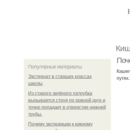
Киш
Поч
Популярные материалы
Кашел
Экстернат в старших классах
путях
школы
Из старого зелёного патрубка
вырывается струя по ровной дуге и
точно попадает в отверстие нижней
трубы.
Почему экспедиции к южному