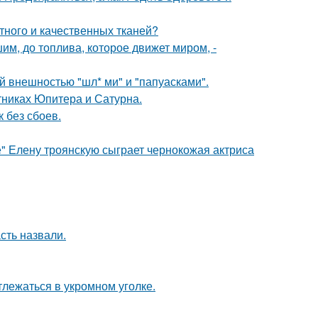
тного и качественных тканей?
шим, до топлива, которое движет миром, -
 внешностью "шл* ми" и "папуасками".
тниках Юпитера и Сатурна.
 без сбоев.
" Елену троянскую сыграет чернокожая актриса
сть назвали.
лежаться в укромном уголке.