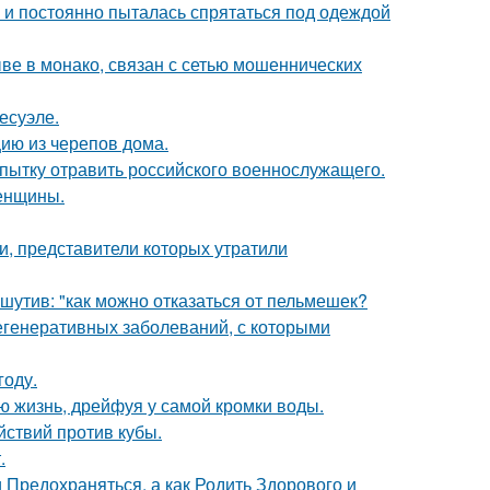
d и постоянно пыталась спрятаться под одеждой
ыве в монако, связан с сетью мошеннических
есуэле.
цию из черепов дома.
опытку отравить российского военнослужащего.
женщины.
и, представители которых утратили
утив: "как можно отказаться от пельмешек?
егенеративных заболеваний, с которыми
году.
сю жизнь, дрейфуя у самой кромки воды.
ствий против кубы.
.
 Предохраняться, а как Родить Здорового и