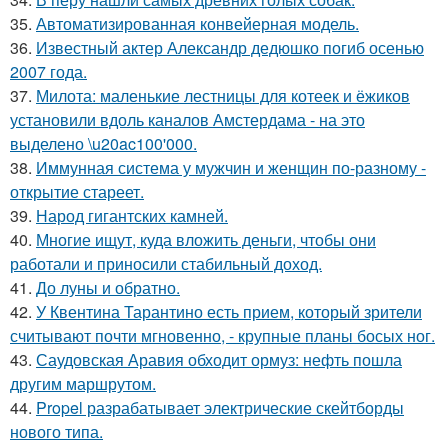
35.
Автоматизированная конвейерная модель.
36.
Известный актер Александр дедюшко погиб осенью
2007 года.
37.
Милота: маленькие лестницы для котеек и ёжиков
установили вдоль каналов Амстердама - на это
выделено \u20ac100'000.
38.
Иммунная система у мужчин и женщин по-разному -
открытие стареет.
39.
Народ гигантских камней.
40.
Многие ищут, куда вложить деньги, чтобы они
работали и приносили стабильный доход.
41.
До луны и обратно.
42.
У Квентина Тарантино есть прием, который зрители
считывают почти мгновенно, - крупные планы босых ног.
43.
Саудовская Аравия обходит ормуз: нефть пошла
другим маршрутом.
44.
Propel разрабатывает электрические скейтборды
нового типа.