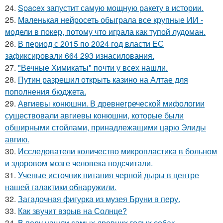
24.
Spacex запустит самую мощную ракету в истории.
25.
Маленькая нейросеть обыграла все крупные ИИ -
модели в покер, потому что играла как тупой лудоман.
26.
В период с 2015 по 2024 год власти ЕС
зафиксировали 664 293 изнасилования.
27.
"Вечные Химикаты" почти у всех нашли.
28.
Путин разрешил открыть казино на Алтае для
пополнения бюджета.
29.
Авгиевы конюшни. В древнегреческой мифологии
существовали авгиевы конюшни, которые были
обширными стойлами, принадлежащими царю Элиды
авгию.
30.
Исследователи количество микропластика в больном
и здоровом мозге человека подсчитали.
31.
Ученые источник питания черной дыры в центре
нашей галактики обнаружили.
32.
Загадочная фигурка из музея Бруни в перу.
33.
Как звучит взрыв на Солнце?
34.
В перу нашли самых древних голых собак.