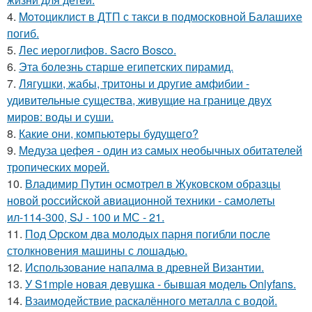
4.
Moтоциклист в ДТП с такси в подмосковной Балашихе
погиб.
5.
Лес иероглифов. Sacro Bosco.
6.
Эта болезнь старше египетских пирамид.
7.
Лягушки, жабы, тритоны и другие амфибии -
удивительные существа, живущие на границе двух
миров: воды и суши.
8.
Какие они, компьютеры будущего?
9.
Медуза цефея - один из самых необычных обитателей
тропических морей.
10.
Владимир Путин осмотрел в Жуковском образцы
новой российской авиационной техники - самолеты
ил-114-300, SJ - 100 и МС - 21.
11.
Под Орском два молодых парня погибли после
столкновения машины с лошадью.
12.
Использование напалма в древней Византии.
13.
У S1mple новая девушка - бывшая модель Onlyfans.
14.
Взаимодействие раскалённого металла с водой.