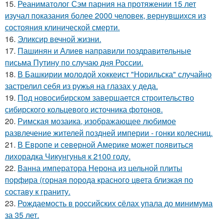
15.
Реаниматолог Сэм парния на протяжении 15 лет
изучал показания более 2000 человек, вернувшихся из
состояния клинической смерти.
16.
Эликсир вечной жизни.
17.
Пашинян и Алиев направили поздравительные
письма Путину по случаю дня России.
18.
В Башкирии молодой хоккеист "Норильска" случайно
застрелил себя из ружья на глазах у деда.
19.
Под новосибирском завершается строительство
сибирского кольцевого источника фотонов.
20.
Римская мозаика, изображающее любимое
развлечение жителей поздней империи - гонки колесниц.
21.
В Европе и северной Америке может появиться
лихорадка Чикунгунья к 2100 году.
22.
Ванна императора Нерона из цельной плиты
порфира (горная порода красного цвета близкая по
составу к граниту.
23.
Рождаемость в роcсийских cёлах упала до минимума
за 35 лет.