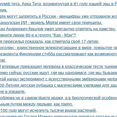
иумф тита. Арка Тита, воздвигнутая в 81 году нашей эры в 
ник.
ple могут запретить в России - минцифры уже отправили жл
анцузская ИИ - модель Mistral имеет свои принципы.
ан Андреевич Крылов умел элегантно ответить на хамство.
мните лихие 90-е и группу "Кар - Мэн"?
я пересильд показала, как отметила своё 17-летие.
нголин - единственное млекопитающее в мире, покрытое ч
езидента Финляндии стубба рассматривают как возможного у
at.
 впервые превзошел человека в классическом тесте тьюрин
ямо сейчас русские ищут, где мы находимся, где мы бываем
тай начал эксперимент с искусственными эмбрионами челов
00-Летняя детская рубашка с магическими узелками для за
не в израиле.
облема не в самом факте кражи, а в биологической особенн
ьным путем между людьми, как грипп.
2100 году могут исчезнуть тысячи видов растений.
це-премьер Грузии Мамука мдинарадзе призвал западные го