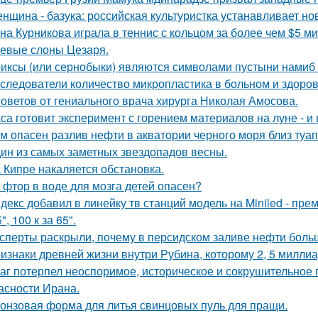
нщина - базука: российская культуристка устанавливает нов
на Курникова играла в теннис с кольцом за более чем $5 ми
евые слоны Цезаря.
иксы (или сернобыки) являются символами пустыни намиб и
следователи количество микропластика в больном и здоров
советов от гениального врача хирурга Николая Амосова.
са готовит эксперимент с горением материалов на луне - и 
м опасен разлив нефти в акватории черного моря близ туа
ин из самых заметных звездопадов весны.
 Кипре накаляется обстановка.
 фтор в воде для мозга детей опасен?
декс добавил в линейку тв станций модель на Miniled - пре
5", 100 к за 65".
сперты раскрыли, почему в персидском заливе нефти больш
изнаки древней жизни внутри Рубина, которому 2, 5 миллиа
аг потерпел неоспоримое, историческое и сокрушительное 
асности Ирана.
онзовая форма для литья свинцовых пуль для пращи.