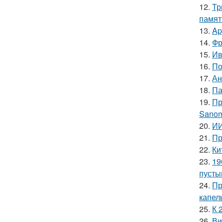
12.
Тр
памят
13.
Ap
14.
Фр
15.
Ив
16.
По
17.
Ан
18.
Па
19.
Пр
Sanom
20.
ИИ
21.
Пр
22.
Ки
23.
19
пусты
24.
Пр
капел
25.
К 
26.
Ви