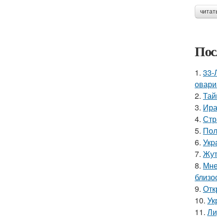
читат
Пос
1.
33-
овари
2.
Тай
3.
Ира
4.
Стр
5.
Пол
6.
Укp
7.
Жут
8.
Мне
близо
9.
Отк
10.
Ук
11.
Ли