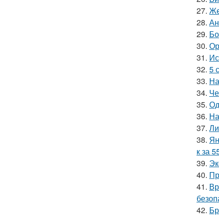
27.
Же
28.
Ан
29.
Бо
30.
Ор
31.
Ис
32.
5 
33.
На
34.
Че
35.
Од
36.
На
37.
Ли
38.
Ян
к за 5
39.
Эк
40.
Пр
41.
Вр
безоп
42.
Бр