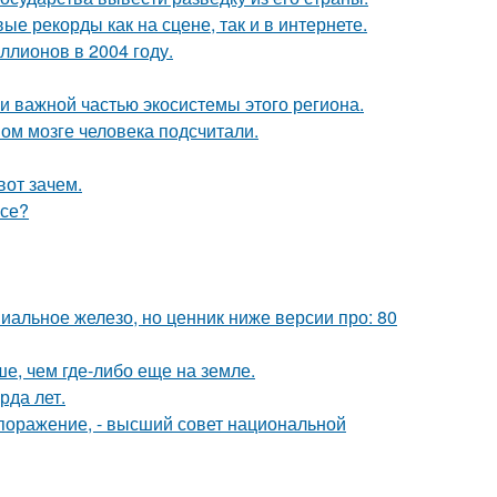
ые рекорды как на сцене, так и в интернете.
ллионов в 2004 году.
 важной частью экосистемы этого региона.
ом мозге человека подсчитали.
вот зачем.
псе?
миальное железо, но ценник ниже версии про: 80
е, чем где-либо еще на земле.
рда лет.
поражение, - высший совет национальной