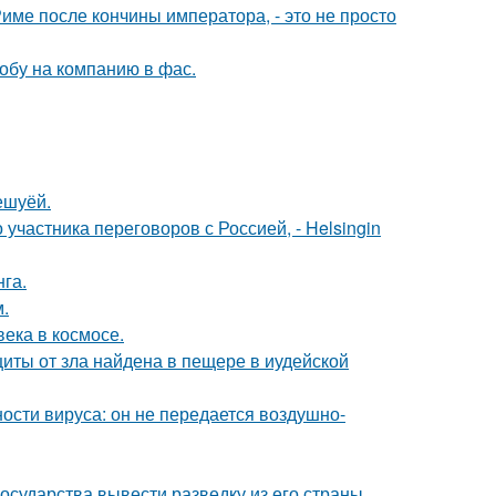
Риме после кончины императора, - это не просто
обу на компанию в фас.
ешуёй.
частника переговоров с Россией, - Helsingin
га.
.
ека в космосе.
щиты от зла найдена в пещере в иудейской
ости вируса: он не передается воздушно-
сударства вывести разведку из его страны.