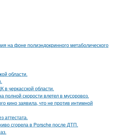
ния на фоне полиэндокринного метаболического
кой области.
.
К в черкасской области.
на полной скорости влетел в мусоровоз.
го кино заявила, что не против интимной
з аттестата.
живо сгорела в Porsche после ДТП.
аз.