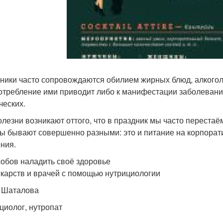
ники часто сопровождаются обилием жирных блюд, алкогол
отребление ими приводит либо к манифестации заболевани
ческих.
олезни возникают оттого, что в праздник мы часто переста
ы бывают совершенно разными: это и питание на корпорати
ния.
собов наладить своё здоровье
екарств и врачей с помощью нутрициологии
 Шаталова
циолог, нутропат