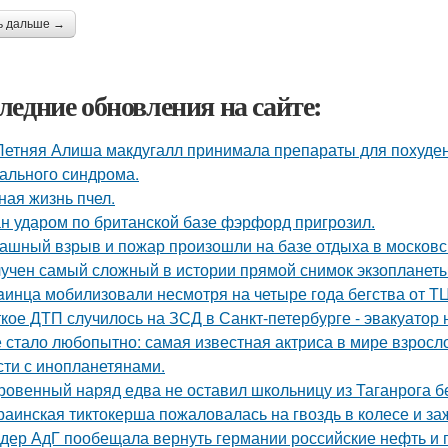
ь дальше →
ледние обновления на сайте:
Летняя Алиша макдугалл принимала препараты для похуде
ального синдрома.
ная жизнь пчел.
н ударом по британской базе фэрфорд пригрозил.
ашный взрыв и пожар произошли на базе отдыха в московс
учен самый сложный в истории прямой снимок экзопланеты
aинца мобилизовали несмотря на четыре года бегства от ТЦ
кое ДТП случилось на ЗСД в Санкт-петербурге - эвакуатор 
 стало любопытно: самая известная актриса в мире взросло
сти с инопланетянами.
ровенный наряд едва не оставил школьницу из Таганрога бе
раинская тиктокерша пожаловалась на гвоздь в колесе и за
дер АдГ пообещала вернуть германии российские нефть и г