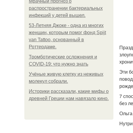
Мрачный прогноз о
распространении бактериальных
инфекций у детей вышел.
53-Летняя Джоке - одна из многих
женщин, которым помог фонд Spijt
van Tattoo, основанный в
Празд
Роттердаме.
злоуп
Тромботические осложнения и
хрони
COVID-19: что нужно знать
Эти б
Учёные живую клетку из неживых
повод
молекул собрали.
рожде
Историки рассказали, какие мифы о
7 спо
древней Греции нам навязало кино.
без л
Ольга
Нутри