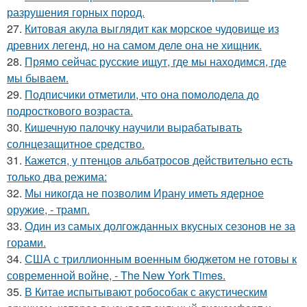
разрушения горных пород.
27.
Китовая акула выглядит как морское чудовище из
древних легенд, но на самом деле она не хищник.
28.
Прямо сейчас русские ищут, где мы находимся, где
мы бываем.
29.
Подписчики отметили, что она помолодела до
подросткового возраста.
30.
Кишечную палочку научили вырабатывать
солнцезащитное средство.
31.
Кажется, у птенцов альбатросов действительно есть
только два режима:
32.
Мы никогда не позволим Ирану иметь ядерное
оружие, - трамп.
33.
Один из самых долгожданных вкусных сезонов не за
горами.
34.
США с триллионным военным бюджетом не готовы к
современной войне, - The New York Times.
35.
В Китае испытывают робособак с акустическим