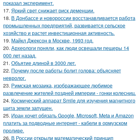
показал эксперимент.
17.
Яркий свет снижает риск деменции.
18.
В Донбассе и новороссии восстанавливается работа
промышленных предприятий, развивается сельское
хозяйство и растет инвестиционная активность.
19.
Майкл Джексон в Москве, 1993 год.
20.
Археологи поняли, как люди освещали пещеры 14
000 лет назад.
21.
Объятие длиной в 3000 лет.
22.
Почему после работы болит голова: объясняет
невролог.
23.
Римская мозаика, изображающее любимое
развлечение жителей поздней империи - гонки колесниц.
24.
Космический аппарат Smile для изучения магнитного
щита земли запущен.
25.
Иран хочет обязать Google, Microsoft, Meta и Amazon
платить за подводные интернет - кабели в ормузском
проливе.
26.
В России открыли математический принцип