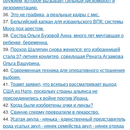
оружием, которое вызывает сильный дискомфорт и
дезориентацию.
36.
Это не графика, а реальные кадры с мкс.
37.
Бельгийский капкан для израильского ВПК: системы
Moog под арестом.
38.
Сестра Ольги Бузовой Анна, много лет мечтавшая о
ребенке, беременна.
39.
Прохор Шаляпин снова женился: его избранницей
стала 37-летняя кондитер, соведущая Рената Агзамова
Ольга Вашурина.
40.
Современная техника для оперативного устранения
выбоин.
41.
Трамп заявил, что всерьез рассматривает выход
США из Нато, поскольку страны альянса не
присоединились к войне против Ирана.
42.
Когда были изобретены очки и линзы?
43.
Свиную сперму превратили в лекарство.
44.
Усатая акула - нянька - единственный представитель
рода усатых акул - нянек семейства акул - нянек отряда