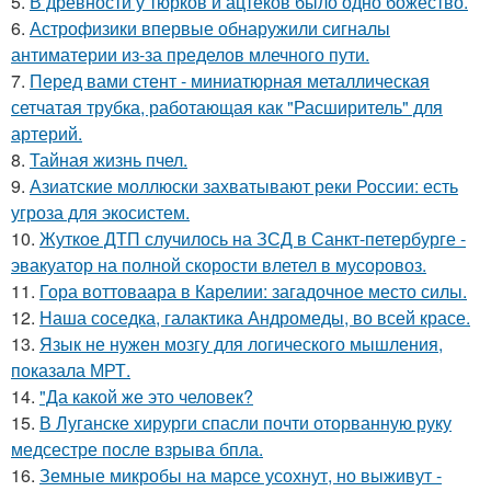
5.
В древности у тюрков и ацтеков было одно божество.
6.
Астрофизики впервые обнаружили сигналы
антиматерии из-за пределов млечного пути.
7.
Перед вами стент - миниатюрная металлическая
сетчатая трубка, работающая как "Расширитель" для
артерий.
8.
Тайная жизнь пчел.
9.
Азиатские моллюски захватывают реки России: есть
угроза для экосистем.
10.
Жуткое ДТП случилось на ЗСД в Санкт-петербурге -
эвакуатор на полной скорости влетел в мусоровоз.
11.
Гора воттоваара в Карелии: загадочное место силы.
12.
Наша соседка, галактика Андромеды, во всей красе.
13.
Язык не нужен мозгу для логического мышления,
показала МРТ.
14.
"Да какой же это человек?
15.
В Луганске хирурги спасли почти оторванную руку
медсестре после взрыва бпла.
16.
Земные микробы на марсе усохнут, но выживут -