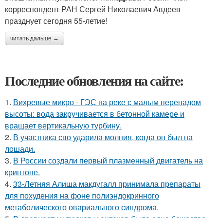
корреспондент РАН Сергей Николаевич Авдеев
празднует сегодня 55-летие!
читать дальше →
Последние обновления на сайте:
1.
Вихревые микро - ГЭС на реке с малым перепадом
высоты: вода закручивается в бетонной камере и
вращает вертикальную турбину.
2.
В участника сво ударила молния, когда он был на
лошади.
3.
В России создали первый плазменный двигатель на
криптоне.
4.
33-Летняя Алиша макдугалл принимала препараты
для похудения на фоне полиэндокринного
метаболического овариального синдрома.