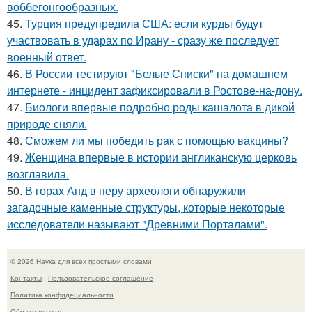
воббегонгообразных.
45.
Турция предупредила США: если курды будут
участвовать в ударах по Ирану - сразу же последует
военный ответ.
46.
В России тестируют "Белые Списки" на домашнем
интернете - инцидент зафиксировали в Ростове-на-дону.
47.
Биологи впервые подробно роды кашалота в дикой
природе сняли.
48.
Сможем ли мы победить рак с помощью вакцины?
49.
Женщина впервые в истории англиканскую церковь
возглавила.
50.
В горах Анд в перу археологи обнаружили
загадочные каменные структуры, которые некоторые
исследователи называют "Древними Порталами".
© 2026 Наука для всех простыми словами
Контакты
Пользовательское соглашение
Политика конфидециальности
Обратная связь